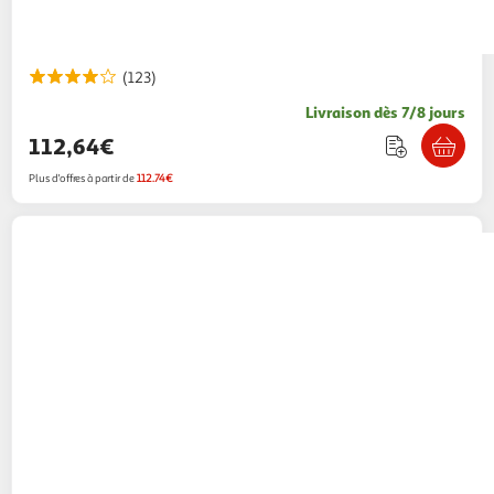
(123)
Livraison dès 7/8 jours
112,64€
Plus d'offres à partir de
112.74€
PHILIPS
Cafetière à dosette SENSEO Select
ECO CSA240/21 - Noir
74,99€ / pce
Auchan
Vendu par