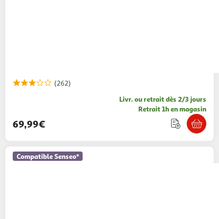
(262)
Livr. ou retrait dès 2/3 jours
Retrait 1h en magasin
69,99€
Compatible Senseo*
QILIVE
Cafetière à dosettes Q.5703
compatible Senseo - Noir
39,99€ / pce
Auchan
Vendu par