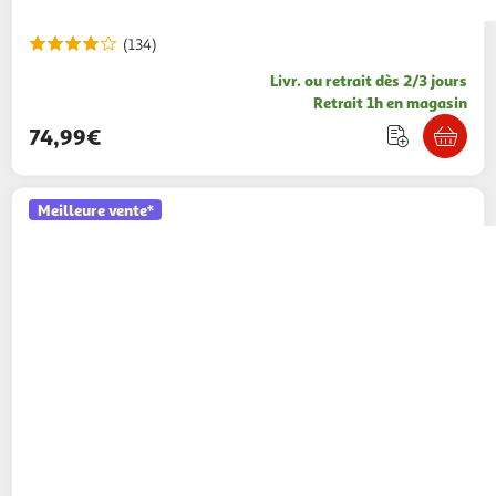
(134)
Livr. ou retrait dès 2/3 jours
Retrait 1h en magasin
74,99€
Meilleure vente*
PHILIPS
Cafetière à dosette Senseo -
HD7806/51 - Bleu mystique
59,99€ / pce
Auchan
Vendu par