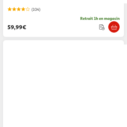
(104)
Retrait 1h en magasin
59,99€
Philips
Cafetière à dosettes Philips Senseo
Original Plus Technologie Coffee Boost
Multishop
Vendu par