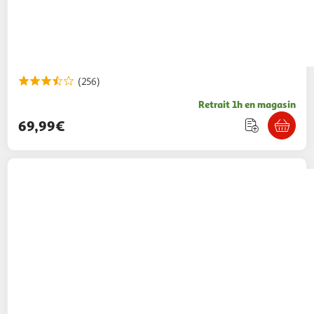
(256)
Retrait 1h en magasin
69,99€
Philips
Machine à café à dosettes Philips
Senseo Select noir
Multishop
Vendu par