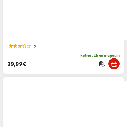
(9)
Retrait 1h en magasin
39,99€
QILIVE
Cafetière 3 en 1 expresso multi-
capsules Q5720 - Rouge
69,99€ / pce
Auchan
Vendu par