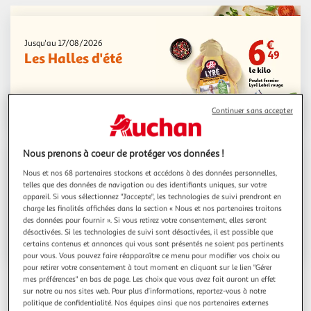
Jusqu'au 17/08/2026
Les Halles d'été
Voir la sélection
Continuer sans accepter
Nous prenons à coeur de protéger vos données !
Jusqu'au 31/08/2026
Nous et nos 68 partenaires stockons et accédons à des données personnelles,
La rentrée à prix
telles que des données de navigation ou des identifiants uniques, sur votre
appareil. Si vous sélectionnez "J'accepte", les technologies de suivi prendront en
K.O.
charge les finalités affichées dans la section « Nous et nos partenaires traitons
des données pour fournir ». Si vous retirez votre consentement, elles seront
En profiter
désactivées. Si les technologies de suivi sont désactivées, il est possible que
certains contenus et annonces qui vous sont présentés ne soient pas pertinents
pour vous. Vous pouvez faire réapparaître ce menu pour modifier vos choix ou
pour retirer votre consentement à tout moment en cliquant sur le lien "Gérer
mes préférences" en bas de page. Les choix que vous avez fait auront un effet
sur notre ou nos sites web. Pour plus d’informations, reportez-vous à notre
En ce moment
politique de confidentialité. Nos équipes ainsi que nos partenaires externes