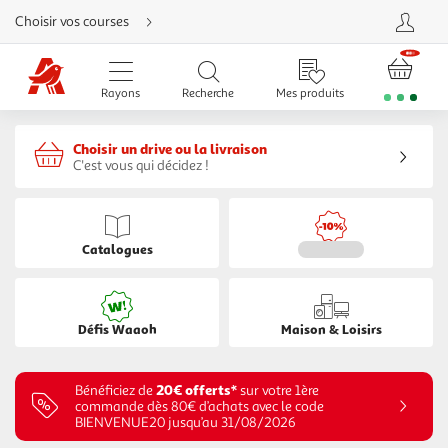
Aller
Choisir vos courses
directement
au
contenu
Aller
directement
Rayons
Recherche
Mes produits
à
la
recherche
Aller
Choisir un drive ou la livraison
directement
à
C'est vous qui décidez !
la
navigation
Aller
directement
à
la
Catalogues
rubrique
besoin
d'aide
Défis Waaoh
Maison & Loisirs
20€ offerts*
Bénéficiez de
sur votre 1ère
commande dès 80€ d’achats avec le code
BIENVENUE20 jusqu’au 31/08/2026