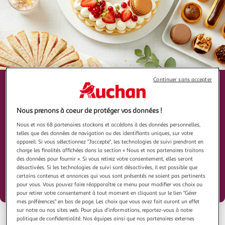
Continuer sans accepter
Service Traiteur
bientôt en ligne !
Nous prenons à coeur de protéger vos données !
Nous et nos 68 partenaires stockons et accédons à des données personnelles,
En attendant, pour vos évènements, n'hésitez-pas
telles que des données de navigation ou des identifiants uniques, sur votre
à vous renseigner auprès de votre hypermarché.
appareil. Si vous sélectionnez "J'accepte", les technologies de suivi prendront en
charge les finalités affichées dans la section « Nous et nos partenaires traitons
des données pour fournir ». Si vous retirez votre consentement, elles seront
désactivées. Si les technologies de suivi sont désactivées, il est possible que
RDV en magasin
certains contenus et annonces qui vous sont présentés ne soient pas pertinents
pour vous. Vous pouvez faire réapparaître ce menu pour modifier vos choix ou
pour retirer votre consentement à tout moment en cliquant sur le lien "Gérer
mes préférences" en bas de page. Les choix que vous avez fait auront un effet
sur notre ou nos sites web. Pour plus d’informations, reportez-vous à notre
politique de confidentialité. Nos équipes ainsi que nos partenaires externes