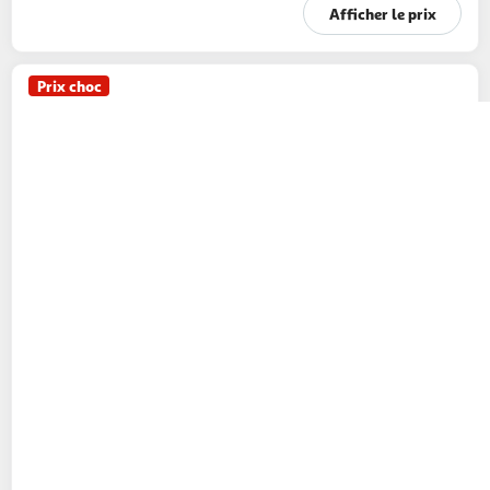
Afficher le prix
Prix choc
LYRE
CULTIVONS LE BON Poulet jaune
fermier élevé en plein air
1.4kg