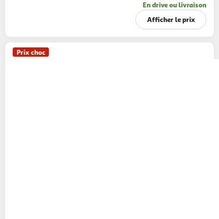
En drive ou livraison
Afficher le prix
Prix choc
LYRE
CULTIVONS LE BON Poulet entier jaune
fermier, élevé en plein air, Label Rouge
1.250kg