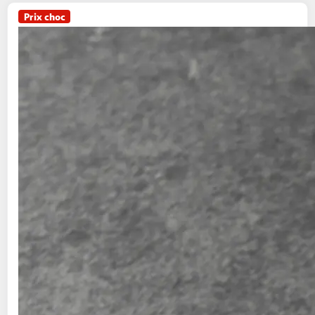
Prix choc
LA MARÉE DU JOUR
CULTIVONS LE BON
Saumon Atlantique entier vidé
2,5kg
1 pièce