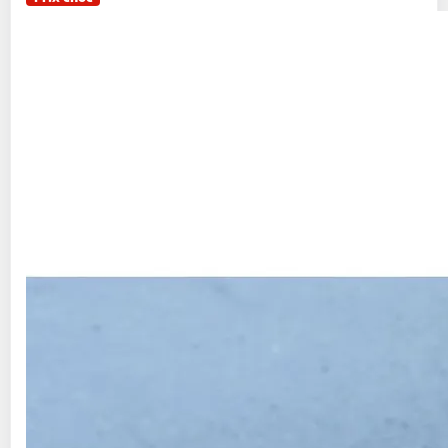
LA MARÉE DU JOUR
Tacaud entier vide
200g
1 pièce