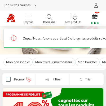
Aller
Choisir vos courses
directement
au
contenu
Aller
directement
Rayons
Recherche
Mes produits
à
la
recherche
Accueil
Aller
directement
Les halles d'Auchan
4,766 produits
à
Oups... Nous n'avons pas réussi à charger les produits suiv
la
navigation
Aller
directement
à
la
rubrique
Mon poissonnier
Mon traiteur, ma rôtisserie
Mon boucher
Mo
besoin
d'aide
Trier
Promo
Filtrer
Appliquer
par
le
critère
de
tri.
Votre
page