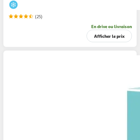
(25)
En drive ou livraison
Afficher le prix
WE DOUGH
Bâtonnets glacés vanille chocolat
et sablés cacao
180g
6 pièces