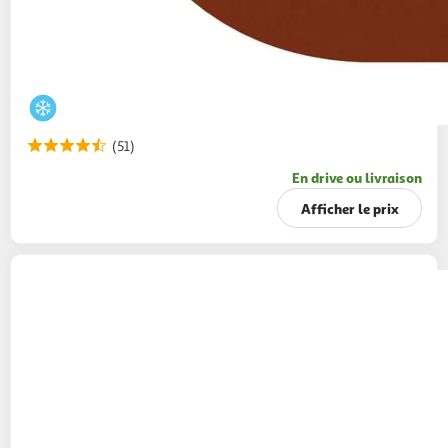
(51)
En drive ou livraison
Afficher le prix
MAGNUM
Bâtonnets glacés classique
amandes et chocolat blanc
572g
8 pièces