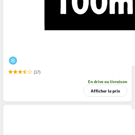
(17)
En drive ou livraison
Afficher le prix
BEN & JERRY'S
Pot de crème glacée peanut
butter
425g