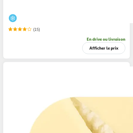
(15)
En drive ou livraison
Afficher le prix
MAGNUM
Bâtonnets glacés chocolat blanc
588g
8 pièces