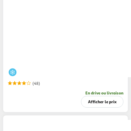
(48)
En drive ou livraison
Afficher le prix
BEN & JERRY'S
Mini pot de glace the fan-
favourites cool-lection