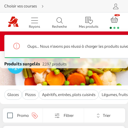
Aller
Choisir vos courses
directement
au
contenu
Aller
directement
Rayons
Recherche
Mes produits
à
la
recherche
20€ offerts*
Bénéficiez de
sur votre 1ère commande
Aller
dès 80€ d’achats avec le code BIENVENUE20 jusqu’au
directement
31/08/2026
à
Oups... Nous n'avons pas réussi à charger les produits suiv
la
navigation
Accueil
Aller
directement
Produits surgelés
2,197 produits
à
la
rubrique
besoin
d'aide
Glaces
Pizzas
Apéritifs, entrées, plats cuisinés
Légumes, fruits
Trier
Promo
Filtrer
Appliquer
par
le
critère