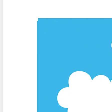
292g
4 pièces