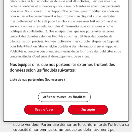
désactivées. Si les technologies de suivi sont désactivées, il est possible que
identique vendu par un/des Vendeur(s) Partenaire(s) pourra être
certains contenus et annonces qui vous sont présentés ne soient pas pertinents
proposé sur la Marketplace pendant la durée de cette
pour vous. Vous pouvez faire réapparaître ce menu pour modifier vos choix ou
indisponibilité. La Marketplace permet aux Vendeurs Partenaires
pour retirer votre consentement à tout moment en cliquant sur le lien "Gérer
qui y sont référencés de vendre le même produit. Dans cette
mes préférences" en bas de page. Les choix que vous avez fait auront un effet
hypothèse, les modalités de classement de leurs offres sont reprises
sur notre ou nos sites web. Pour plus d’informations, reportez-vous à notre
au point 3 “Modalités de classement des offres”.
politique de confidentialité. Nos équipes ainsi que nos partenaires externes
traitent des données selon les finalités suivantes : Utiliser des données de
géolocalisation précises. Analyser activement les caractéristiques de l’appareil
2.2 Déréférencement
pour l’identification. Stocker et/ou accéder à des informations sur un appareil.
Publicités et contenu personnalisés, mesure de performance des publicités et du
Les Conditions Générales d'Adhésion à la Marketplace étant
contenu, études d’audience et développement de services.
conclues pour une durée indéterminée, chacune des parties peut
décider de résilier son contrat à tout moment, en respectant le délai
Nos équipes ainsi que nos partenaires externes, traitent des
de préavis indiqué dans les Conditions Générales d'Adhésion.
données selon les finalités suivantes :
Le non-respect des Conditions Générales d'Adhésion à la
Marketplace par le Vendeur Partenaire est également susceptible
Liste de nos partenaires (fournisseurs)
de conduire au déréférencement provisoire ou définitif du Vendeur
Partenaire et/ou de son/ses offre(s) dans les conditions suivantes :
Afficher toutes les finalités
Toute offre de produit non conforme aux Conditions Générales
d'Adhésion à la Marketplace (notamment une offre qui violerait
les droits d'un tiers, une loi ou un réglement en vigueur ou une
Tout refuser
J'accepte
offre donnant lieu à des commandes non confirmées ou non
honorées) pourra être supprimée temporairement (jusqu'à ce
que le Vendeur Partenaire démontre la conformité de l'offre ou sa
capacité à honorer les commandes) ou définitivement par