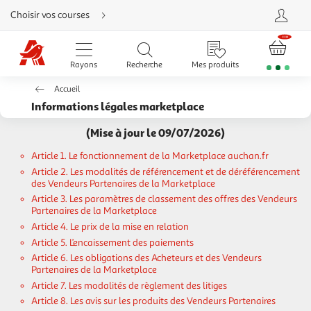
Aller
Choisir vos courses
directement
au
contenu
Aller
directement
Rayons
Recherche
Mes produits
à
la
recherche
Accueil
Aller
directement
Informations légales marketplace
à
la
navigation
(Mise à jour le 09/07/2026)
Aller
directement
Article 1. Le fonctionnement de la Marketplace auchan.fr
à
la
Article 2. Les modalités de référencement et de déréférencement
rubrique
des Vendeurs Partenaires de la Marketplace
besoin
d'aide
Article 3. Les paramètres de classement des offres des Vendeurs
Partenaires de la Marketplace
Article 4. Le prix de la mise en relation
Article 5. L’encaissement des paiements
Article 6. Les obligations des Acheteurs et des Vendeurs
Partenaires de la Marketplace
Article 7. Les modalités de règlement des litiges
Article 8. Les avis sur les produits des Vendeurs Partenaires