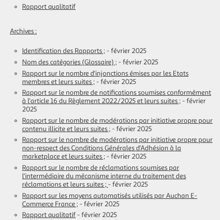
Rapport qualitatif
Archives :
Identification des Rapports ;
- février 2025
Nom des catégories (Glossaire) ;
- février 2025
Rapport sur le nombre d'injonctions émises par les Etats
membres et leurs suites ;
- février 2025
Rapport sur le nombre de notifications soumises conformément
à l'article 16 du Règlement 2022/2025 et leurs suites ;
- février
2025
Rapport sur le nombre de modérations par initiative propre pour
contenu illicite et leurs suites ;
- février 2025
Rapport sur le nombre de modérations par initiative propre pour
non-respect des Conditions Générales d'Adhésion à la
marketplace et leurs suites ;
- février 2025
Rapport sur le nombre de réclamations soumises par
l'intermédiaire du mécanisme interne du traitement des
réclamations et leurs suites ;
- février 2025
Rapport sur les moyens automatisés utilisés par Auchan E-
Commerce France ;
- février 2025
Rapport qualitatif
- février 2025