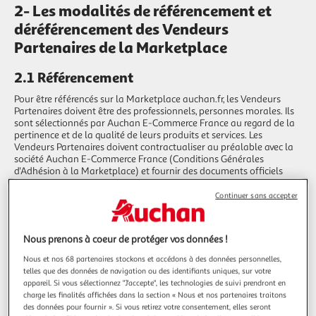
2- Les modalités de référencement et
déréférencement des Vendeurs
Partenaires de la Marketplace
2.1 Référencement
Pour être référencés sur la Marketplace auchan.fr, les Vendeurs
Partenaires doivent être des professionnels, personnes morales. Ils
sont sélectionnés par Auchan E-Commerce France au regard de la
pertinence et de la qualité de leurs produits et services. Les
Vendeurs Partenaires doivent contractualiser au préalable avec la
société Auchan E-Commerce France (Conditions Générales
d'Adhésion à la Marketplace) et fournir des documents officiels
attestant de leur identité et de leur qualité. Les produits proposés
par les Vendeurs Partenaires doivent être conformes à la
Continuer sans accepter
réglementation en vigueur (obligation de sécurité notamment), à
l'ordre public et aux bonnes mœurs et ne pas être contrefaisants.
Les produits des Vendeurs Partenaires complètent la gamme
Nous prenons à coeur de protéger vos données !
proposée habituellement par la société Auchan sur le site
auchan.fr. Ils sont donc différents des produits vendus par la société
Nous et nos 68 partenaires stockons et accédons à des données personnelles,
Auchan et complémentaires.
telles que des données de navigation ou des identifiants uniques, sur votre
Un produit vendu par Auchan sur le site auchan.fr ne pourra donc
appareil. Si vous sélectionnez "J'accepte", les technologies de suivi prendront en
pas être proposé par un Vendeur Partenaire sur la Marketplace.
charge les finalités affichées dans la section « Nous et nos partenaires traitons
Toutefois, dans l'hypothèse où un produit vendu par Auchan serait
des données pour fournir ». Si vous retirez votre consentement, elles seront
en rupture (temporairement ou définitivement), un produit