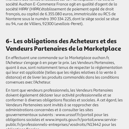
société Auchan E-Commerce France agit en qualité d'agent de la
société HIPAY (HIPAY, établissement de paiement agréé de droit
français, au capital de 6.355.080 euros, immatriculée au RCS de
Nanterre sous le numéro 390 334 225, dont le siège social se situe
au 94, rue de Villiers, 92300 Levallois-Perret).
6- Les obligations des Acheteurs et des
Vendeurs Partenaires de la Marketplace
En effectuant une commande sur la Marketplace auchan.fr,
l'Acheteur s'engage à en payer le prix. Les Vendeurs Partenaires,
quant à eux, sont notamment tenus de respecter la réglementation
qui leur est applicable (telles que les règles relatives à la vente à
distance) et de livrer les produits commandés dans les conditions
convenues avec l'Acheteur.
En tant que vendeurs professionnels, les Vendeurs Partenaires
doivent également déclarer leur activité professionnelle et se
conformer à diverses obligations fiscales et sociales. A cet égard, les
Vendeurs Partenaires sont invités à se rapprocher des
administrations concernées et à consulter les sites
gouvernementaux suivants :
www.urssaf.fr/portail
pour les
obligations sociales et
www.impots.gouv.fr/portail
,
www.service-
public.fr/professionnels-entreprises/vosdroits/N13442
pour les