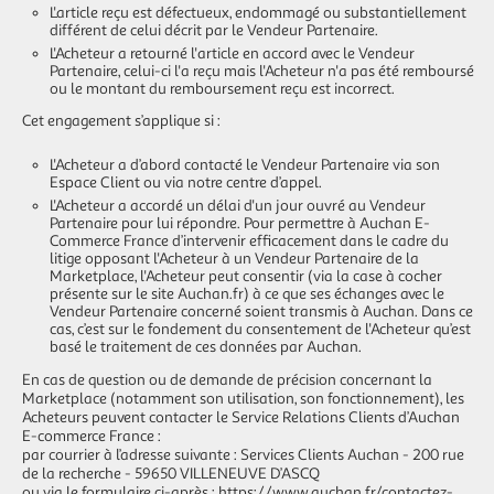
L'article reçu est défectueux, endommagé ou substantiellement
différent de celui décrit par le Vendeur Partenaire.
L'Acheteur a retourné l'article en accord avec le Vendeur
Partenaire, celui-ci l'a reçu mais l'Acheteur n'a pas été remboursé
ou le montant du remboursement reçu est incorrect.
Cet engagement s’applique si :
L'Acheteur a d’abord contacté le Vendeur Partenaire via son
Espace Client ou via notre centre d’appel.
L'Acheteur a accordé un délai d'un jour ouvré au Vendeur
Partenaire pour lui répondre. Pour permettre à Auchan E-
Commerce France d’intervenir efficacement dans le cadre du
litige opposant l'Acheteur à un Vendeur Partenaire de la
Marketplace, l'Acheteur peut consentir (via la case à cocher
présente sur le site Auchan.fr) à ce que ses échanges avec le
Vendeur Partenaire concerné soient transmis à Auchan. Dans ce
cas, c’est sur le fondement du consentement de l'Acheteur qu’est
basé le traitement de ces données par Auchan.
En cas de question ou de demande de précision concernant la
Marketplace (notamment son utilisation, son fonctionnement), les
Acheteurs peuvent contacter le Service Relations Clients d’Auchan
E-commerce France :
par courrier à l’adresse suivante : Services Clients Auchan - 200 rue
de la recherche - 59650 VILLENEUVE D’ASCQ
ou via le formulaire ci-après :
https://www.auchan.fr/contactez-