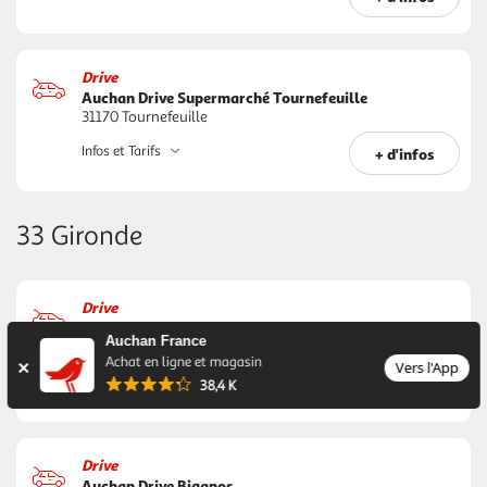
Drive
Auchan Drive Supermarché Tournefeuille
31170 Tournefeuille
Infos et Tarifs
+ d'infos
33 Gironde
Drive
Auchan Drive Supermarché Artigues
Auchan France
33370 Artigues-près-bordeaux
Achat en ligne et magasin
Vers l'App
Infos et Tarifs
+ d'infos
38,4 K
Drive
Auchan Drive Biganos