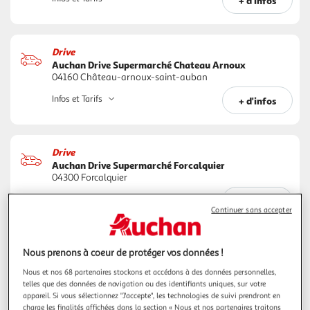
+ d'infos
Drive
Auchan Drive Supermarché Chateau Arnoux
04160 Château-arnoux-saint-auban
Infos et Tarifs
+ d'infos
Drive
Auchan Drive Supermarché Forcalquier
04300 Forcalquier
Infos et Tarifs
+ d'infos
Continuer sans accepter
Drive
Nous prenons à coeur de protéger vos données !
Auchan Drive Manosque
Nous et nos 68 partenaires stockons et accédons à des données personnelles,
04100 Manosque
telles que des données de navigation ou des identifiants uniques, sur votre
appareil. Si vous sélectionnez "J'accepte", les technologies de suivi prendront en
Infos et Tarifs
+ d'infos
charge les finalités affichées dans la section « Nous et nos partenaires traitons