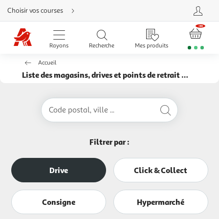
Aller
Choisir vos courses
directement
au
contenu
Aller
directement
Rayons
Recherche
Mes produits
à
la
recherche
Accueil
Aller
directement
Liste des magasins, drives et points de retrait Auchan
à
la
navigation
Aller
directement
Code postal, ville ...
à
la
rubrique
besoin
d'aide
Filtrer par :
Drive
Click & Collect
Consigne
Hypermarché