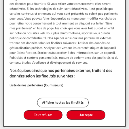
des données pour fournir ». Si vous retirez votre consentement, elles seront
désactivées. Si les technologies de suivi sont désactivées, il est possible que
certains contenus et annonces qui vous sont présentés ne soient pas pertinents
05 Hautes-Alpes
pour vous. Vous pouvez faire réapparaître ce menu pour modifier vos choix ou
pour retirer votre consentement à tout moment en cliquant sur le lien "Gérer
mes préférences" en bas de page. Les choix que vous avez fait auront un effet
sur notre ou nos sites web. Pour plus d’informations, reportez-vous à notre
Drive
politique de confidentialité. Nos équipes ainsi que nos partenaires externes
Auchan Drive Gap
traitent des données selon les finalités suivantes : Utiliser des données de
05000 Gap
géolocalisation précises. Analyser activement les caractéristiques de l’appareil
pour l’identification. Stocker et/ou accéder à des informations sur un appareil.
Infos et Tarifs
+ d'infos
Publicités et contenu personnalisés, mesure de performance des publicités et du
contenu, études d’audience et développement de services.
Nos équipes ainsi que nos partenaires externes, traitent des
données selon les finalités suivantes :
06 Alpes-Maritimes
Liste de nos partenaires (fournisseurs)
Drive
Afficher toutes les finalités
Auchan Drive Supermarché Antibes Rochat
06600 Antibes
Tout refuser
J'accepte
Infos et Tarifs
+ d'infos