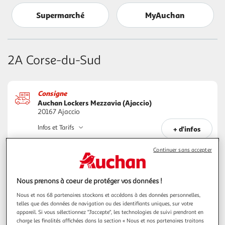
Supermarché
MyAuchan
2A Corse-du-Sud
Consigne
Auchan Lockers Mezzavia (Ajaccio)
20167 Ajaccio
Infos et Tarifs
+ d'infos
Continuer sans accepter
2B Haute-Corse
Nous prenons à coeur de protéger vos données !
Nous et nos 68 partenaires stockons et accédons à des données personnelles,
Consigne
telles que des données de navigation ou des identifiants uniques, sur votre
Auchan Lockers Bastia (Le Port Toga)
appareil. Si vous sélectionnez "J'accepte", les technologies de suivi prendront en
20200 Bastia
charge les finalités affichées dans la section « Nous et nos partenaires traitons