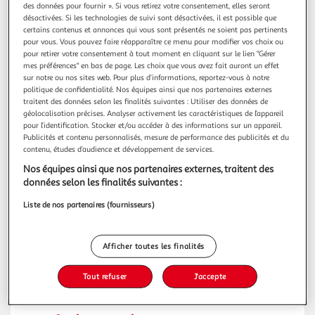
des données pour fournir ». Si vous retirez votre consentement, elles seront
Infos et Tarifs
+ d'infos
désactivées. Si les technologies de suivi sont désactivées, il est possible que
certains contenus et annonces qui vous sont présentés ne soient pas pertinents
pour vous. Vous pouvez faire réapparaître ce menu pour modifier vos choix ou
pour retirer votre consentement à tout moment en cliquant sur le lien "Gérer
mes préférences" en bas de page. Les choix que vous avez fait auront un effet
Consigne entreprise
sur notre ou nos sites web. Pour plus d’informations, reportez-vous à notre
Auchan Lockers Légion Etrangère Calvi
politique de confidentialité. Nos équipes ainsi que nos partenaires externes
20260 Calvi
traitent des données selon les finalités suivantes : Utiliser des données de
géolocalisation précises. Analyser activement les caractéristiques de l’appareil
Infos et Tarifs
+ d'infos
pour l’identification. Stocker et/ou accéder à des informations sur un appareil.
Publicités et contenu personnalisés, mesure de performance des publicités et du
contenu, études d’audience et développement de services.
33 Gironde
Nos équipes ainsi que nos partenaires externes, traitent des
données selon les finalités suivantes :
Liste de nos partenaires (fournisseurs)
Consigne
Auchan Lockers Bordeaux Counord 2
33000 Bordeaux
Afficher toutes les finalités
Infos et Tarifs
+ d'infos
Tout refuser
J'accepte