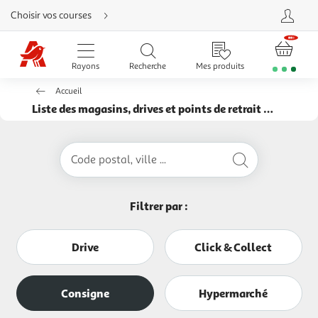
Aller
Choisir vos courses
directement
au
contenu
Aller
directement
Rayons
Recherche
Mes produits
à
la
recherche
Accueil
Aller
directement
Liste des magasins, drives et points de retrait Auchan
à
la
navigation
Aller
directement
Code postal, ville ...
à
la
rubrique
besoin
d'aide
Filtrer par :
Drive
Click & Collect
Consigne
Hypermarché