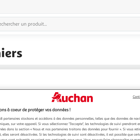
iers
Cont
ns à coeur de protéger vos données !
8 partenaires stockons et accédons à des données personnelles, telles que des données de nav
niques, sur votre appareil. Si vous sélectionnez "J'accepte", les technologies de suivi prendront e
chées dans la section « Nous et nos partenaires traitons des données pour fournir ». Si vous retir
 elles seront désactivées. Si les technologies de suivi sont désactivées, il est possible que cer
vous sont présentés ne soient pas pertinents pour vous. Vous pouvez faire réapparaître ce me