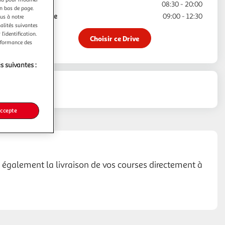
Samedi
08:30 - 20:00
en bas de page.
Dimanche
09:00 - 12:30
ous à notre
nalités suivantes
l’identification.
Choisir ce Drive
erformance des
s suivantes :
inéraire
accepte
se également la livraison de vos courses directement à