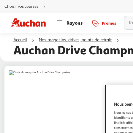
Aller
Choisir vos courses
directement
au
contenu
Aller
Rayons
Promos
directement
à
la
recherche
Accueil
Nos magasins, drives, points de retrait
Aller
directement
Auchan Drive Champn
à
la
navigation
Aller
directement
à
la
rubrique
besoin
d'aide
Nous preno
Nous et nos 6
identifiants u
finalités affi
consentement,
annonces qui 