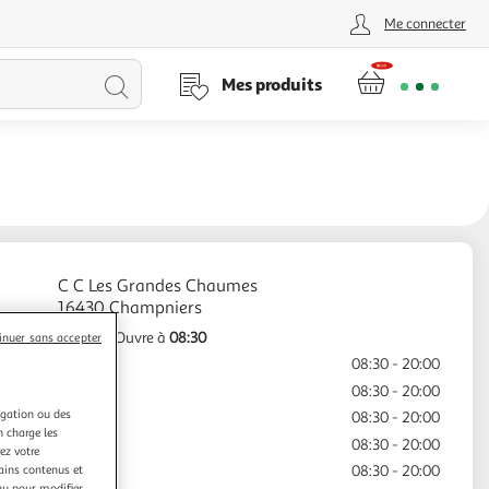
Me connecter
Lancer
Mes produits
la
recherche
C C Les Grandes Chaumes
Fermé
Ouvre à
08:30
inuer sans accepter
Lundi
08:30 - 20:00
Mardi
08:30 - 20:00
igation ou des
Mercredi
08:30 - 20:00
n charge les
Jeudi
08:30 - 20:00
ez votre
tains contenus et
Vendredi
08:30 - 20:00
nu pour modifier