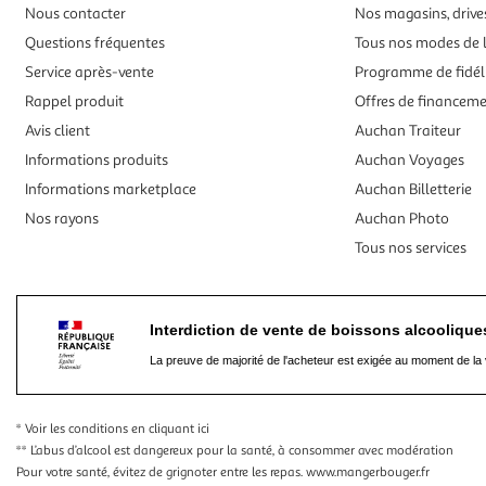
Nous contacter
Nos magasins, drives
Questions fréquentes
Tous nos modes de l
Service après-vente
Programme de fidél
Rappel produit
Offres de financem
Avis client
Auchan Traiteur
Informations produits
Auchan Voyages
Informations marketplace
Auchan Billetterie
Nos rayons
Auchan Photo
Tous nos services
Interdiction de vente de boissons alcooliqu
La preuve de majorité de l'acheteur est exigée au moment de la 
* Voir les conditions
en cliquant ici
** L’abus d’alcool est dangereux pour la santé, à consommer avec modération
Pour votre santé, évitez de grignoter entre les repas.
www.mangerbouger.fr