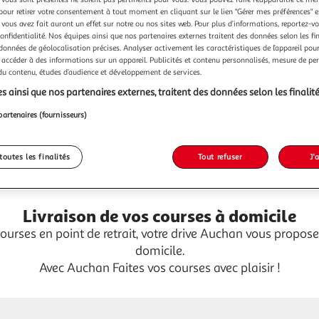
pour retirer votre consentement à tout moment en cliquant sur le lien "Gérer mes préférences" 
 vous avez fait auront un effet sur notre ou nos sites web. Pour plus d’informations, reportez-v
confidentialité. Nos équipes ainsi que nos partenaires externes traitent des données selon les fi
 données de géolocalisation précises. Analyser activement les caractéristiques de l’appareil pour 
 accéder à des informations sur un appareil. Publicités et contenu personnalisés, mesure de p
 du contenu, études d’audience et développement de services.
s ainsi que nos partenaires externes, traitent des données selon les finalité
partenaires (fournisseurs)
Contact
Espace sourds
Voir l'it
toutes les finalités
Tout refuser
J'
Livraison de vos courses à domicile
courses en point de retrait, votre drive Auchan vous propo
domicile.
Avec Auchan Faites vos courses avec plaisir !