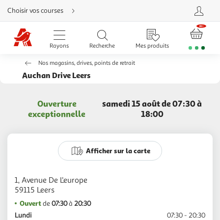
Aller
Choisir vos courses
directement
au
contenu
Aller
directement
Rayons
Recherche
Mes produits
à
la
recherche
Nos magasins, drives, points de retrait
Aller
directement
Auchan Drive Leers
à
la
navigation
Aller
Ouverture
samedi 15 août de 07:30 à
directement
à
exceptionnelle
18:00
la
rubrique
besoin
d'aide
Afficher sur la carte
1, Avenue De L'europe
Ouvert
de
07:30
à
20:30
Lundi
07:30 - 20:30