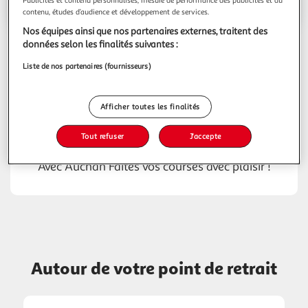
Voir l'itinéraire
contenu, études d’audience et développement de services.
Nos équipes ainsi que nos partenaires externes, traitent des
données selon les finalités suivantes :
Liste de nos partenaires (fournisseurs)
Livraison de vos courses à domicile
Le saviez-vous ? En plus de la mise au coffre de
Afficher toutes les finalités
vos courses en point de retrait, votre drive Auchan
vous propose également la livraison de vos
Tout refuser
J'accepte
courses directement à domicile.
Avec Auchan Faites vos courses avec plaisir !
Autour de votre point de retrait