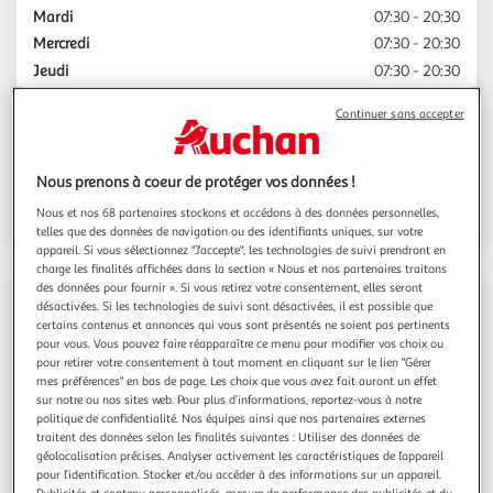
Mardi
07:30 - 20:30
Mercredi
07:30 - 20:30
Jeudi
07:30 - 20:30
Vendredi
07:30 - 20:30
Continuer sans accepter
Samedi
07:30 - 20:30
Dimanche
08:30 - 12:30
Nous prenons à coeur de protéger vos données !
Choisir ce Drive
Nous et nos 68 partenaires stockons et accédons à des données personnelles,
telles que des données de navigation ou des identifiants uniques, sur votre
appareil. Si vous sélectionnez "J'accepte", les technologies de suivi prendront en
charge les finalités affichées dans la section « Nous et nos partenaires traitons
des données pour fournir ». Si vous retirez votre consentement, elles seront
Contact
désactivées. Si les technologies de suivi sont désactivées, il est possible que
certains contenus et annonces qui vous sont présentés ne soient pas pertinents
pour vous. Vous pouvez faire réapparaître ce menu pour modifier vos choix ou
pour retirer votre consentement à tout moment en cliquant sur le lien "Gérer
Espace sourds
mes préférences" en bas de page. Les choix que vous avez fait auront un effet
sur notre ou nos sites web. Pour plus d’informations, reportez-vous à notre
politique de confidentialité. Nos équipes ainsi que nos partenaires externes
03.20.89.90.91
traitent des données selon les finalités suivantes : Utiliser des données de
géolocalisation précises. Analyser activement les caractéristiques de l’appareil
pour l’identification. Stocker et/ou accéder à des informations sur un appareil.
Publicités et contenu personnalisés, mesure de performance des publicités et du