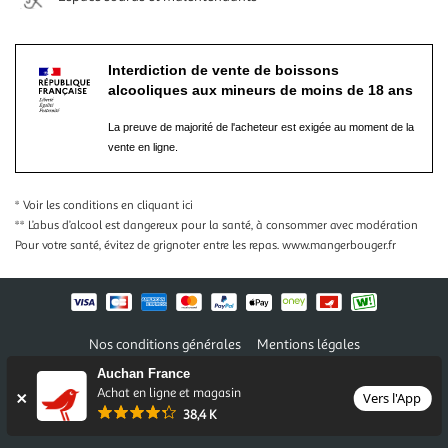
Interdiction de vente de boissons
alcooliques aux mineurs de moins de 18 ans
La preuve de majorité de l'acheteur est exigée au moment de la
vente en ligne.
* Voir les conditions
en cliquant ici
** L’abus d’alcool est dangereux pour la santé, à consommer avec modération
Pour votre santé, évitez de grignoter entre les repas.
www.mangerbouger.fr
Nos conditions générales
Mentions légales
Conditions des offres et promotions
Gérer mes préférences
Auchan France
Politique de confidentialité
Informations légales marketplace
Achat en ligne et magasin
Vers l'App
38,4 K
Auchan 2026 © Tous droits réservés