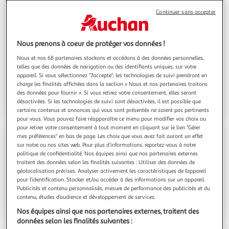
Mardi
08:30 - 20:00
Continuer sans accepter
Mercredi
08:30 - 20:00
Jeudi
08:30 - 20:00
Nous prenons à coeur de protéger vos données !
Vendredi
08:30 - 20:00
Samedi
08:30 - 20:00
Nous et nos 68 partenaires stockons et accédons à des données personnelles,
telles que des données de navigation ou des identifiants uniques, sur votre
Dimanche
09:00 - 12:00
appareil. Si vous sélectionnez "J'accepte", les technologies de suivi prendront en
charge les finalités affichées dans la section « Nous et nos partenaires traitons
Choisir ce Drive
des données pour fournir ». Si vous retirez votre consentement, elles seront
désactivées. Si les technologies de suivi sont désactivées, il est possible que
certains contenus et annonces qui vous sont présentés ne soient pas pertinents
pour vous. Vous pouvez faire réapparaître ce menu pour modifier vos choix ou
pour retirer votre consentement à tout moment en cliquant sur le lien "Gérer
mes préférences" en bas de page. Les choix que vous avez fait auront un effet
Contact
sur notre ou nos sites web. Pour plus d’informations, reportez-vous à notre
politique de confidentialité. Nos équipes ainsi que nos partenaires externes
traitent des données selon les finalités suivantes : Utiliser des données de
Espace sourds
géolocalisation précises. Analyser activement les caractéristiques de l’appareil
pour l’identification. Stocker et/ou accéder à des informations sur un appareil.
Publicités et contenu personnalisés, mesure de performance des publicités et du
contenu, études d’audience et développement de services.
Voir l'itinéraire
Nos équipes ainsi que nos partenaires externes, traitent des
données selon les finalités suivantes :