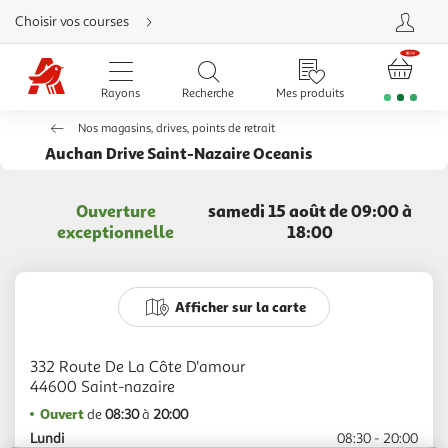
Aller
Choisir vos courses
directement
au
contenu
Aller
directement
Rayons
Recherche
Mes produits
à
la
recherche
Nos magasins, drives, points de retrait
Aller
directement
Auchan Drive Saint-Nazaire Oceanis
à
la
navigation
Aller
Ouverture
samedi 15 août de 09:00 à
directement
à
exceptionnelle
18:00
la
rubrique
besoin
d'aide
Afficher sur la carte
332 Route De La Côte D'amour
Ouvert
de
08:30
à
20:00
Lundi
08:30 - 20:00