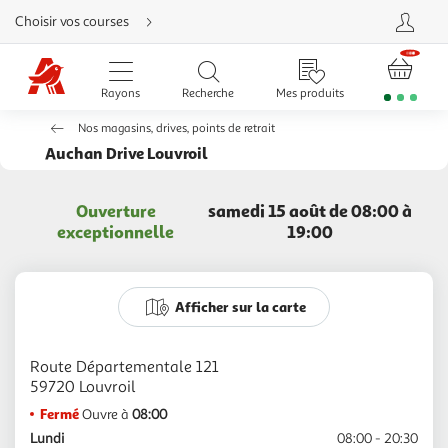
Aller
Choisir vos courses
directement
au
contenu
Aller
directement
Rayons
Recherche
Mes produits
à
la
recherche
Nos magasins, drives, points de retrait
Aller
directement
Auchan Drive Louvroil
à
la
navigation
Aller
Ouverture
samedi 15 août de 08:00 à
directement
à
exceptionnelle
19:00
la
rubrique
besoin
d'aide
Afficher sur la carte
Route Départementale 121
Fermé
Ouvre à
08:00
Lundi
08:00 - 20:30