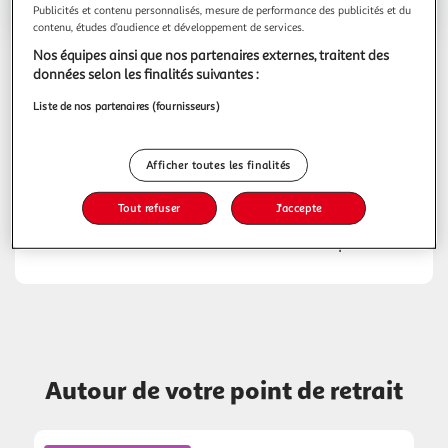
Voir l'itinéraire
Publicités et contenu personnalisés, mesure de performance des publicités et du
contenu, études d’audience et développement de services.
Nos équipes ainsi que nos partenaires externes, traitent des
données selon les finalités suivantes :
Liste de nos partenaires (fournisseurs)
Livraison de vos courses à domicile
Le saviez-vous ? En plus de la mise au coffre de
Afficher toutes les finalités
vos courses en point de retrait, votre drive Auchan
vous propose également la livraison de vos
Tout refuser
J'accepte
courses directement à domicile.
Avec Auchan Faites vos courses avec plaisir !
Autour de votre point de retrait