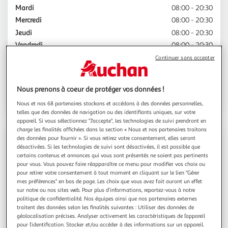
Mardi
08:00 - 20:30
Mercredi
08:00 - 20:30
Jeudi
08:00 - 20:30
Vendredi
08:00 - 20:30
Samedi
08:00 - 20:30
Continuer sans accepter
Dimanche
08:00 - 12:30
Nous prenons à coeur de protéger vos données !
Choisir ce Drive
Nous et nos 68 partenaires stockons et accédons à des données personnelles,
telles que des données de navigation ou des identifiants uniques, sur votre
appareil. Si vous sélectionnez "J'accepte", les technologies de suivi prendront en
charge les finalités affichées dans la section « Nous et nos partenaires traitons
des données pour fournir ». Si vous retirez votre consentement, elles seront
Contact
désactivées. Si les technologies de suivi sont désactivées, il est possible que
certains contenus et annonces qui vous sont présentés ne soient pas pertinents
pour vous. Vous pouvez faire réapparaître ce menu pour modifier vos choix ou
Espace sourds
pour retirer votre consentement à tout moment en cliquant sur le lien "Gérer
mes préférences" en bas de page. Les choix que vous avez fait auront un effet
sur notre ou nos sites web. Pour plus d’informations, reportez-vous à notre
politique de confidentialité. Nos équipes ainsi que nos partenaires externes
03.66.26.91.04
traitent des données selon les finalités suivantes : Utiliser des données de
géolocalisation précises. Analyser activement les caractéristiques de l’appareil
pour l’identification. Stocker et/ou accéder à des informations sur un appareil.