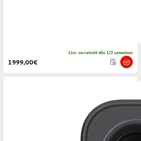
Livr. ou retrait dès 1/2 semaines
1 999,00€
SAMSUNG
Galaxy A37 5G 256Go - Graphite
360,88€ / pce
Multishop
Vendu par