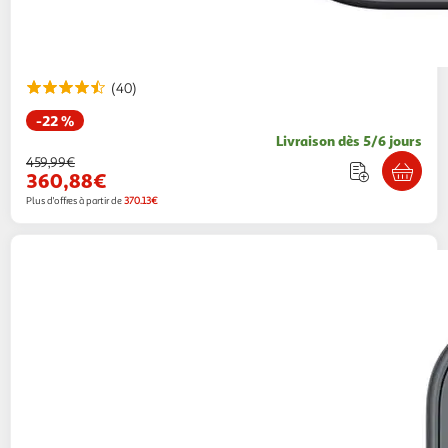
(40)
-22 %
Livraison dès 5/6 jours
459,99€
360,88€
Plus d'offres à partir de
370.13€
SAMSUNG
Galaxy S26 Ultra 512Go - Noir
1 669,00€ / pce
Auchan
Vendu par