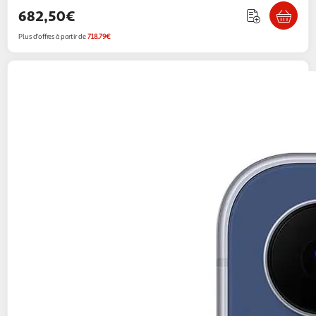
682,50€
Plus d'offres à partir de
718.79€
SAMSUNG
Galaxy S25 FE 5G 128Go - Bleu
Nuit
751,99€ / pce
Auchan
Vendu par