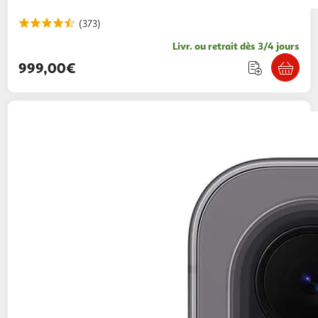
(373)
Livr. ou retrait dès 3/4 jours
999,00€
SAMSUNG
Galaxy A57 5G 128Go - Gris
549,00€ / pce
Auchan
Vendu par