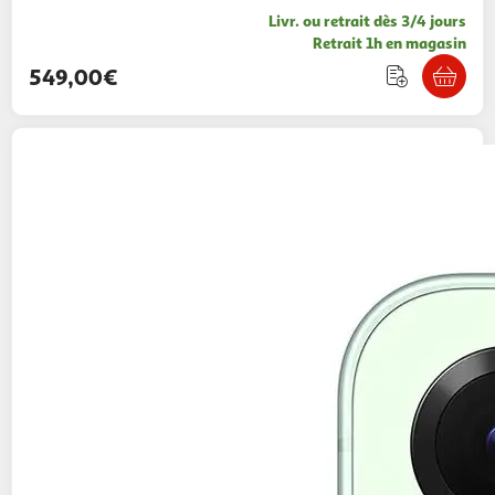
Livr. ou retrait dès 3/4 jours
Retrait 1h en magasin
549,00€
SAMSUNG
Galaxy S25 AI Smartphone 12GO /
128Go - Vert d'eau
682,50€ / pce
Multishop
Vendu par