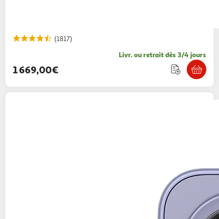
(1817)
Livr. ou retrait dès 3/4 jours
1 669,00€
SAMSUNG
Galaxy S26 256Go - Violet
999,00€ / pce
Auchan
Vendu par