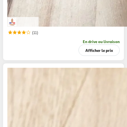
(11)
En drive ou livraison
Afficher le prix
PAIN FRAIS
CULTIVONS LE BON Baguette
saveur
1kg
3+1 offert