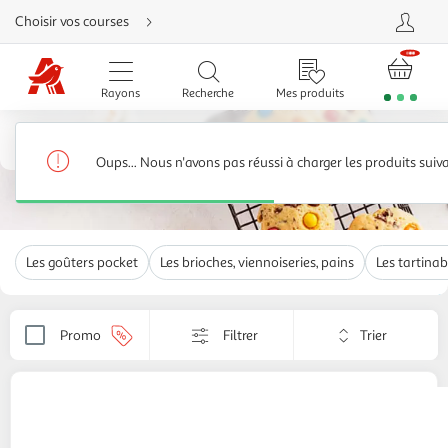
Aller
Choisir vos courses
directement
au
contenu
Aller
directement
Rayons
Recherche
Mes produits
à
la
recherche
Accueil
Aller
directement
Le goûter
6,032 produits
à
Oups... Nous n'avons pas réussi à charger les produits suiv
la
navigation
Aller
directement
à
la
rubrique
Les goûters pocket
Les brioches, viennoiseries, pains
Les tartinab
besoin
d'aide
Trier
Promo
Filtrer
Appliquer
par
le
critère
de
CROUSTIPATE
Pâte à croissant
tri.
240g
4 pièces
Votre
page