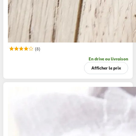
(8)
En drive ou livraison
Afficher le prix
PAIN FRAIS
Baguette multicéréales
250g