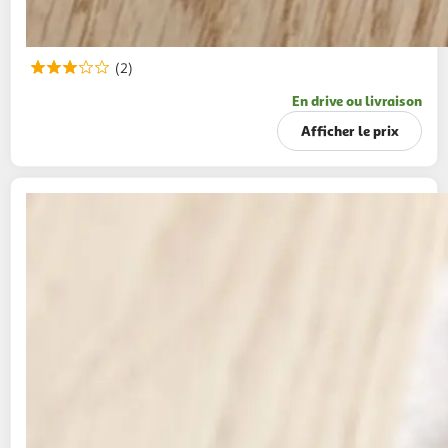
(2)
En drive ou livraison
Afficher le prix
PAIN FRAIS
CULTIVONS LE BON Baguette
saveur tradition
250g