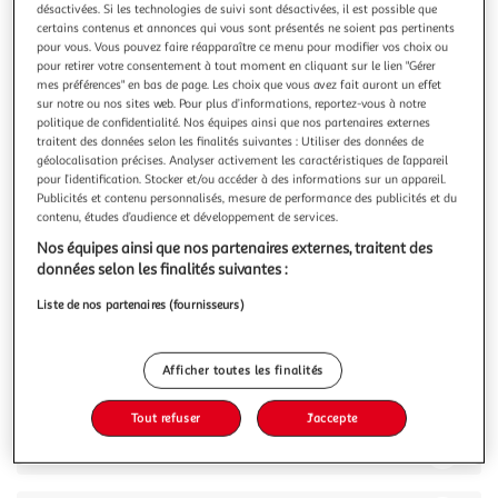
désactivées. Si les technologies de suivi sont désactivées, il est possible que
certains contenus et annonces qui vous sont présentés ne soient pas pertinents
pour vous. Vous pouvez faire réapparaître ce menu pour modifier vos choix ou
pour retirer votre consentement à tout moment en cliquant sur le lien "Gérer
mes préférences" en bas de page. Les choix que vous avez fait auront un effet
sur notre ou nos sites web. Pour plus d’informations, reportez-vous à notre
4.8
(12)
politique de confidentialité. Nos équipes ainsi que nos partenaires externes
PITCH
traitent des données selon les finalités suivantes : Utiliser des données de
géolocalisation précises. Analyser activement les caractéristiques de l’appareil
Choco barre brioches chocolat au lait
pour l’identification. Stocker et/ou accéder à des informations sur un appareil.
Quoi de plus simple et de plus gourmand pour le goûter
Publicités et contenu personnalisés, mesure de performance des publicités et du
qu'une brioche et une barre de chocolat ? C'est en
contenu, études d’audience et développement de services.
repensant à nos souvenirs d'enfance que nous avons eu
En savoir +
Nos équipes ainsi que nos partenaires externes, traitent des
l'idée de créer Pitch Choco Barre : une brioche moelleuse
300g
8 pièces
données selon les finalités suivantes :
qui cache une barre de chocolat croquante. Bref, Pitch
Choco Barre, c'est l'histo
Vous voulez connaître le prix de ce produit ?
Liste de nos partenaires (fournisseurs)
Afficher le prix
Afficher toutes les finalités
Tout refuser
J'accepte
Description