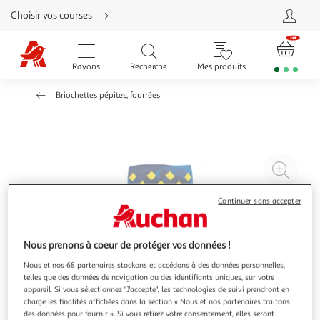
Aller
Choisir vos courses
directement
au
contenu
Aller
directement
Rayons
Recherche
Mes produits
à
la
recherche
Briochettes pépites, fourrées
Aller
directement
à
la
navigation
Aller
directement
à
Agr
la
rubrique
l'il
besoin
d'aide
à
Réd
Continuer sans accepter
20
l'il
à
Par
Nous prenons à coeur de protéger vos données !
100
le
Nous et nos 68 partenaires stockons et accédons à des données personnelles,
%
pro
telles que des données de navigation ou des identifiants uniques, sur votre
appareil. Si vous sélectionnez "J'accepte", les technologies de suivi prendront en
charge les finalités affichées dans la section « Nous et nos partenaires traitons
des données pour fournir ». Si vous retirez votre consentement, elles seront