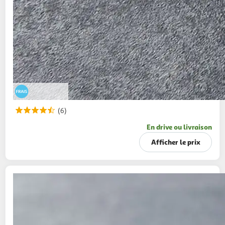
(6)
En drive ou livraison
Afficher le prix
MON FROMAGER
Bleu d'Auvergne au lait cru
AOP
200g