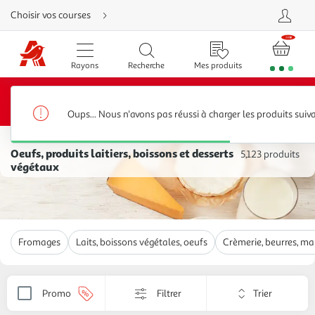
Aller
Choisir vos courses
directement
au
contenu
Aller
directement
Rayons
Recherche
Mes produits
à
la
recherche
20€ offerts*
Bénéficiez de
sur votre 1ère commande
Aller
dès 80€ d’achats avec le code BIENVENUE20 jusqu’au
directement
31/08/2026
à
Oups... Nous n'avons pas réussi à charger les produits suiv
la
navigation
Accueil
Aller
directement
Oeufs, produits laitiers, boissons et desserts
5,123 produits
à
végétaux
la
rubrique
besoin
d'aide
Fromages
Laits, boissons végétales, oeufs
Crèmerie, beurres, ma
Trier
Promo
Filtrer
Appliquer
par
le