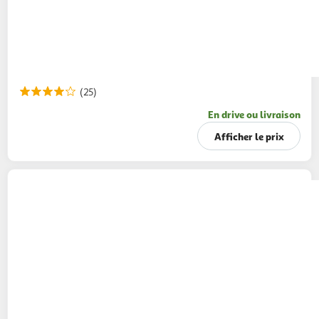
(25)
En drive ou livraison
Afficher le prix
AVIBRESSE
Oeufs de poules élevées en plein
air Label Rouge
12 pièces