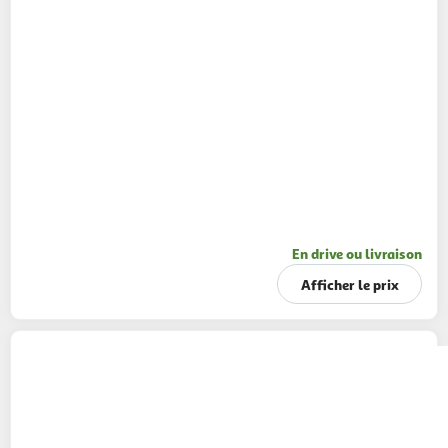
En drive ou livraison
Afficher le prix
LORRAIN'OEUF
Oeufs de poules élevées en
plein air
12 pièces