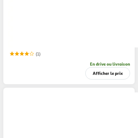
(1)
En drive ou livraison
Afficher le prix
L'OEUF DE NOS VILLAGES
Oeufs de poules
élevées en plein air
6 pièces