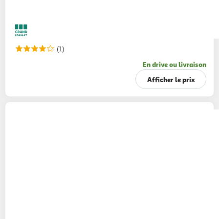
(1)
En drive ou livraison
Afficher le prix
MAILLE
Mayonnaise fins gourmets qualité
traiteur en bocal
320g