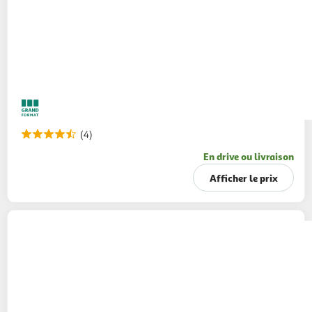
(4)
En drive ou livraison
Afficher le prix
BENEDICTA
Mayonnaise comme à la maison
en bocal
255g