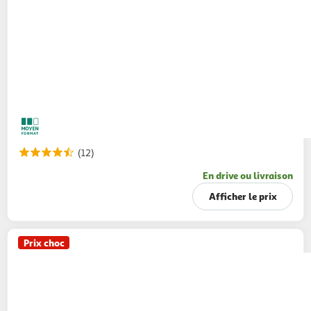
(12)
En drive ou livraison
Afficher le prix
Prix choc
AMORA
Mayonnaise de Dijon bocal
605g