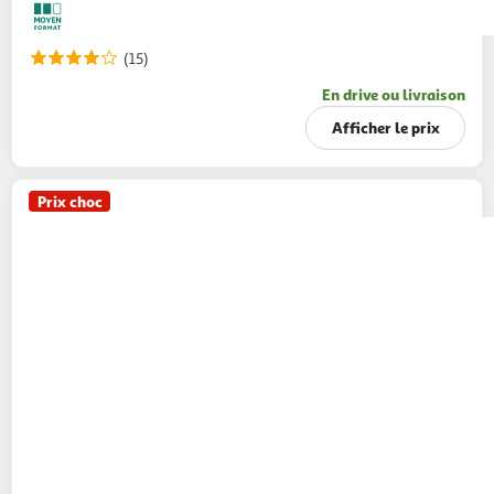
(15)
En drive ou livraison
Afficher le prix
Prix choc
AMORA
Mayonnaise flacon souple
415g