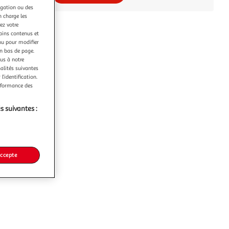
igation ou des
n charge les
ez votre
tains contenus et
nu pour modifier
en bas de page.
ous à notre
nalités suivantes
l’identification.
erformance des
s suivantes :
accepte