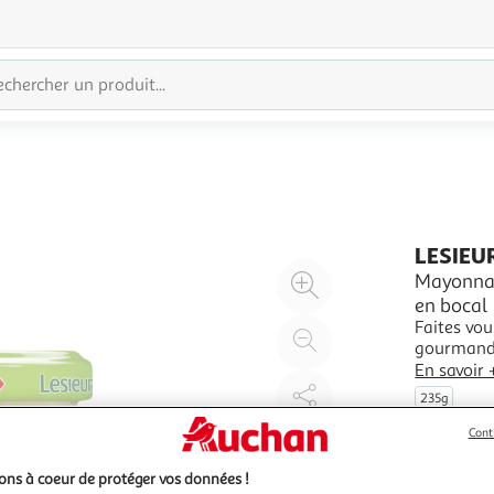
LESIEU
Agrandir
Mayonnai
en bocal
l'illustration
Faites vou
à
Réduire
gourmande,
200%
l'illustration
d'oeuf. "L
En savoir 
à
Partager
sensation 
235g
flacon sou
100
le
Cont
%
produit
ns à coeur de protéger vos données !