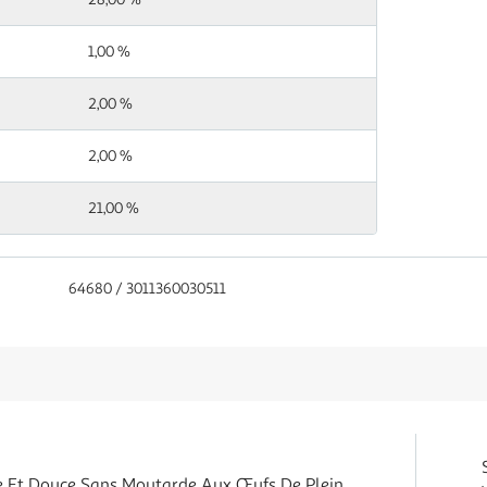
1,00 %
2,00 %
2,00 %
21,00 %
64680 / 3011360030511
e Et Douce Sans Moutarde Aux Œufs De Plein