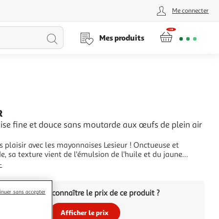
Me connecter
Lancer
Mes produits
la
recherche
R
se fine et douce sans moutarde aux œufs de plein air
s plaisir avec les mayonnaises Lesieur ! Onctueuse et
 sa texture vient de l'émulsion de l'huile et du jaune
a Douce" est une recette délicate et sans moutarde, pour une
+
de finesse en bouche. Elle existe en pot verre, en tube et en
ple "tête en bas",
Vous voulez connaître le prix de ce produit ?
inuer sans accepter
Afficher le prix