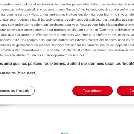
8 partenaires stockons et accédons à des données personnelles, telles que des données de nav
niques, sur votre appareil. Si vous sélectionnez "J'accepte", les technologies de suivi prendront e
chées dans la section « Nous et nos partenaires traitons des données pour fournir ». Si vous retir
 elles seront désactivées. Si les technologies de suivi sont désactivées, il est possible que cer
vous sont présentés ne soient pas pertinents pour vous. Vous pouvez faire réapparaître ce me
pour retirer votre consentement à tout moment en cliquant sur le lien "Gérer mes préférences" 
 vous avez fait auront un effet sur notre ou nos sites web. Pour plus d’informations, reportez-v
confidentialité. Nos équipes ainsi que nos partenaires externes traitent des données selon les fi
 données de géolocalisation précises. Analyser activement les caractéristiques de l’appareil pour 
 accéder à des informations sur un appareil. Publicités et contenu personnalisés, mesure de p
 du contenu, études d’audience et développement de services.
s ainsi que nos partenaires externes, traitent des données selon les finalité
partenaires (fournisseurs)
toutes les finalités
Tout refuser
J'