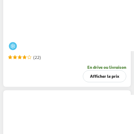
(22)
En drive ou livraison
Afficher le prix
CARTE D'OR
Pots de crème glacée chocolat
au lait et chocolat blanc
113g