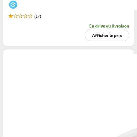
(17)
En drive ou livraison
Afficher le prix
CARTE D'OR
Pots de crème glacée à la vanille
et au café avec morceaux de chocolat
113g