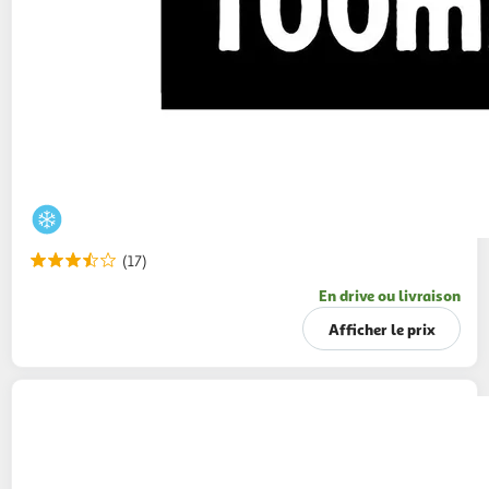
(17)
En drive ou livraison
Afficher le prix
BEN & JERRY'S
Pot de crème glacée peanut
butter
425g