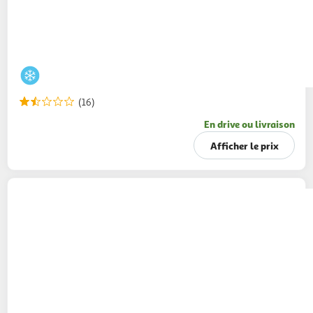
(16)
En drive ou livraison
Afficher le prix
CARTE D'OR
Pots de crème glacée fraise
vanille meringue
113g