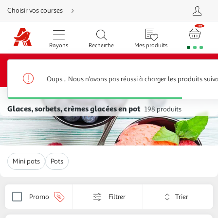
Aller
Choisir vos courses
directement
au
contenu
Aller
directement
Rayons
Recherche
Mes produits
à
la
recherche
20€ offerts*
Bénéficiez de
sur votre 1ère commande
Aller
dès 80€ d’achats avec le code BIENVENUE20 jusqu’au
directement
31/08/2026
à
Oups... Nous n'avons pas réussi à charger les produits suiv
la
navigation
Glaces, sorbets
Aller
directement
Glaces, sorbets, crèmes glacées en pot
198 produits
à
la
rubrique
besoin
d'aide
Mini pots
Pots
Trier
Promo
Filtrer
Appliquer
par
le
critère