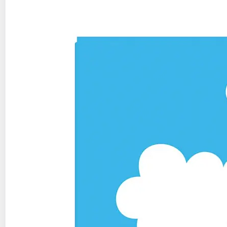
292g
4 pièces