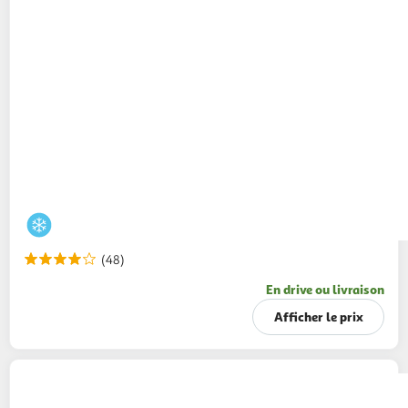
(48)
En drive ou livraison
Afficher le prix
BEN & JERRY'S
Mini pot de glace the fan-
favourites cool-lection