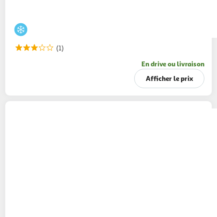
(1)
En drive ou livraison
Afficher le prix
CARTE D'OR
Pots de crème glacée vanille et
noix de pécan sauce caramel
118g