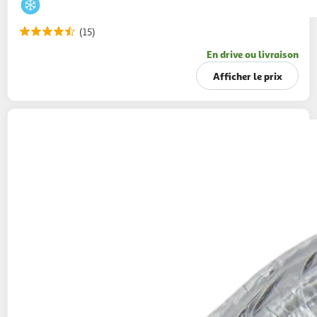
(15)
En drive ou livraison
Afficher le prix
AUCHAN
Escargots à la Bourguignonne
calibre moyen
134g
24 pièces