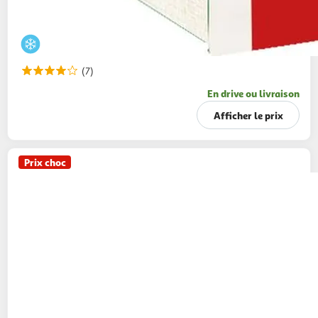
(7)
En drive ou livraison
Afficher le prix
Prix choc
AUCHAN
Escargots préparés à la
Bourguignonne
355g
48 pièces