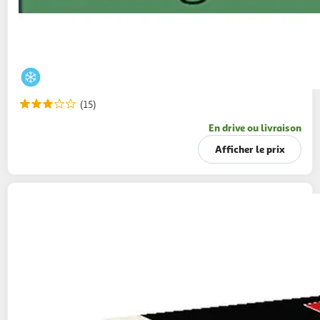
(15)
En drive ou livraison
Afficher le prix
ESCAL
Escargots de Bourgogne label rouge
97g
12 pièces