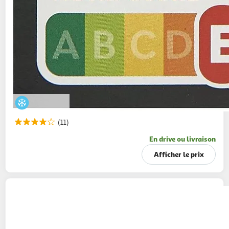
(11)
En drive ou livraison
Afficher le prix
AUCHAN
Escargot gros calibre recette
Bourguignonne
178g
24 pièces