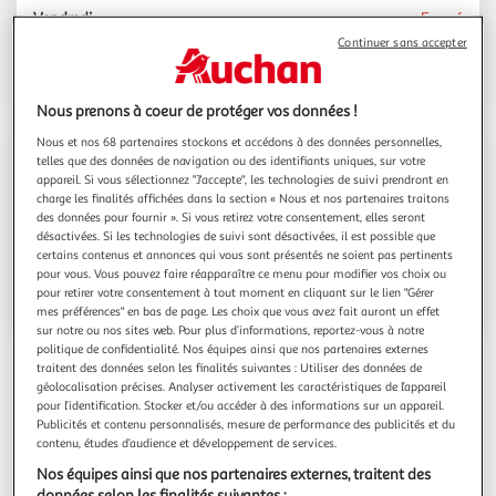
Vendredi
Fermé
Continuer sans accepter
Samedi
Fermé
Dimanche
Fermé
Nous prenons à coeur de protéger vos données !
Nous et nos 68 partenaires stockons et accédons à des données personnelles,
telles que des données de navigation ou des identifiants uniques, sur votre
Contact
appareil. Si vous sélectionnez "J'accepte", les technologies de suivi prendront en
charge les finalités affichées dans la section « Nous et nos partenaires traitons
des données pour fournir ». Si vous retirez votre consentement, elles seront
Espace sourds
désactivées. Si les technologies de suivi sont désactivées, il est possible que
certains contenus et annonces qui vous sont présentés ne soient pas pertinents
pour vous. Vous pouvez faire réapparaître ce menu pour modifier vos choix ou
pour retirer votre consentement à tout moment en cliquant sur le lien "Gérer
Voir l'itinéraire
mes préférences" en bas de page. Les choix que vous avez fait auront un effet
sur notre ou nos sites web. Pour plus d’informations, reportez-vous à notre
politique de confidentialité. Nos équipes ainsi que nos partenaires externes
traitent des données selon les finalités suivantes : Utiliser des données de
géolocalisation précises. Analyser activement les caractéristiques de l’appareil
pour l’identification. Stocker et/ou accéder à des informations sur un appareil.
Publicités et contenu personnalisés, mesure de performance des publicités et du
contenu, études d’audience et développement de services.
Autour de votre point de retrait
Nos équipes ainsi que nos partenaires externes, traitent des
données selon les finalités suivantes :