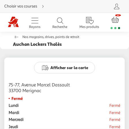
Aller
Choisir vos courses
directement
au
contenu
Aller
directement
Rayons
Recherche
Mes produits
à
la
recherche
Nos magasins, drives, points de retrait
Aller
directement
Auchan Lockers Thalès
à
la
navigation
Aller
directement
à
Afficher sur la carte
la
rubrique
besoin
d'aide
75-77, Avenue Marcel Dassault
Fermé
Lundi
Fermé
Mardi
Fermé
Mercredi
Fermé
Jeudi
Fermé