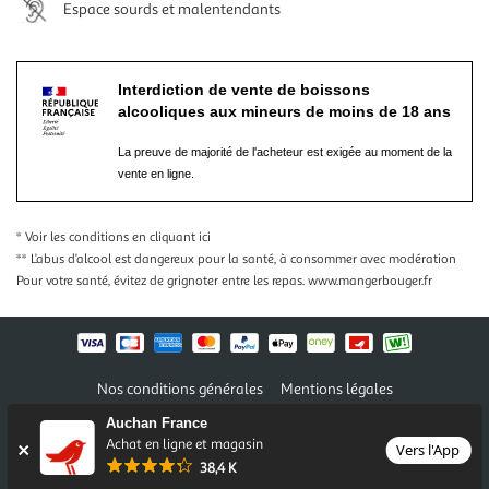
Espace sourds et malentendants
Interdiction de vente de boissons
alcooliques aux mineurs de moins de 18 ans
La preuve de majorité de l'acheteur est exigée au moment de la
vente en ligne.
* Voir les conditions
en cliquant ici
** L’abus d’alcool est dangereux pour la santé, à consommer avec modération
Pour votre santé, évitez de grignoter entre les repas.
www.mangerbouger.fr
Nos conditions générales
Mentions légales
Conditions des offres et promotions
Gérer mes préférences
Auchan France
Politique de confidentialité
Informations légales marketplace
Achat en ligne et magasin
Vers l'App
38,4 K
Auchan 2026 © Tous droits réservés