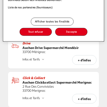
Liste de nos partenaires (fournisseurs)
Drive
Auchan Drive Supermarché Robinson
33700 Mérignac
Afficher toutes les finalités
Infos et Tarifs
+ d'infos
Tout refuser
J'accepte
Drive
Auchan Drive Supermarché Mondésir
33700 Mérignac
Infos et Tarifs
+ d'infos
Click & Collect
Auchan Click&collect Supermarché Merignac
2 Rue Des Conviviales
33700 Merignac
Infos et Tarifs
+ d'infos