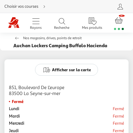
Aller
Choisir vos courses
directement
au
contenu
Aller
directement
Rayons
Recherche
Mes produits
à
la
recherche
Nos magasins, drives, points de retrait
Aller
directement
Auchan Lockers Camping Buffalo Hacienda
à
la
navigation
Aller
directement
à
Afficher sur la carte
la
rubrique
besoin
d'aide
851, Boulevard De L'europe
Fermé
Lundi
Fermé
Mardi
Fermé
Mercredi
Fermé
Jeudi
Fermé