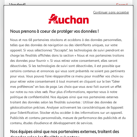
Vendredi
Fermé
Samedi
Fermé
Continuer sans accepter
Dimanche
Fermé
Nous prenons à coeur de protéger vos données !
Nous et nos 68 partenaires stockons et accédons à des données personnelles,
Contact
telles que des données de navigation ou des identifiants uniques, sur votre
appareil. Si vous sélectionnez "J'accepte", les technologies de suivi prendront en
charge les finalités affichées dans la section « Nous et nos partenaires traitons
des données pour fournir ». Si vous retirez votre consentement, elles seront
Espace sourds
désactivées. Si les technologies de suivi sont désactivées, il est possible que
certains contenus et annonces qui vous sont présentés ne soient pas pertinents
pour vous. Vous pouvez faire réapparaître ce menu pour modifier vos choix ou
Voir l'itinéraire
pour retirer votre consentement à tout moment en cliquant sur le lien "Gérer
mes préférences" en bas de page. Les choix que vous avez fait auront un effet
sur notre ou nos sites web. Pour plus d’informations, reportez-vous à notre
politique de confidentialité. Nos équipes ainsi que nos partenaires externes
traitent des données selon les finalités suivantes : Utiliser des données de
géolocalisation précises. Analyser activement les caractéristiques de l’appareil
pour l’identification. Stocker et/ou accéder à des informations sur un appareil.
Publicités et contenu personnalisés, mesure de performance des publicités et du
contenu, études d’audience et développement de services.
Autour de votre point de retrait
Nos équipes ainsi que nos partenaires externes, traitent des