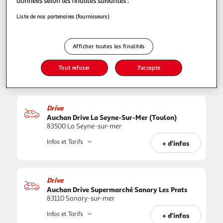
données selon les finalités suivantes :
Liste de nos partenaires (fournisseurs)
Click & Collect
Auchan Click&collect Supermarché La Seyne
Sur Mer Garibaldi
4 Avenue Garibaldi
Afficher toutes les finalités
83500 La Seyne-sur-mer
Tout refuser
J'accepte
Infos et Tarifs
+ d'infos
Drive
Auchan Drive La Seyne-Sur-Mer (Toulon)
83500 La Seyne-sur-mer
Infos et Tarifs
+ d'infos
Drive
Auchan Drive Supermarché Sanary Les Prats
83110 Sanary-sur-mer
Infos et Tarifs
+ d'infos