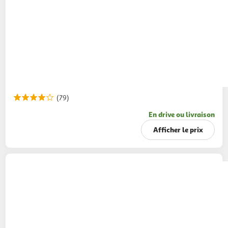
(79)
En drive ou livraison
Afficher le prix
AUCHAN
Papier toilette rose maxi doux et
résistant 2 épaisseurs
24 rouleaux
= 36 standards