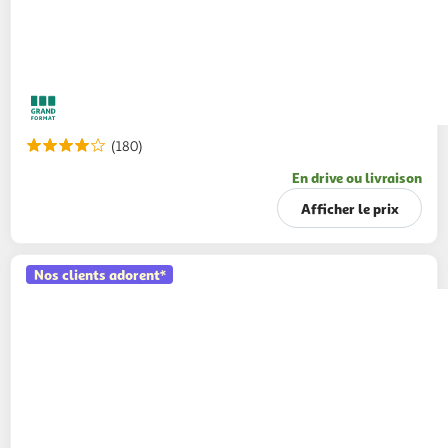
(180)
En drive ou livraison
Afficher le prix
Nos clients adorent*
AUCHAN
Papier toilette blanc ultra moelleux
5 épaisseurs
6 rouleaux