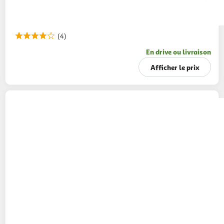
(4)
En drive ou livraison
Afficher le prix
RENOVA
Papier toilette blanc souple et doux
2 épaisseurs
12 rouleaux