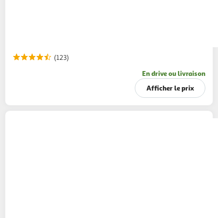
(123)
En drive ou livraison
Afficher le prix
LOTUS
Papier toilette blanc ultra doux
aquatube 2 épaisseurs
6 rouleaux