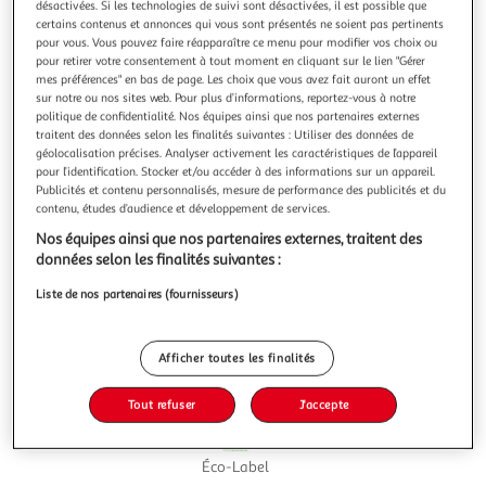
Illustration
Illustration
désactivées. Si les technologies de suivi sont désactivées, il est possible que
certains contenus et annonces qui vous sont présentés ne soient pas pertinents
précédente
suivante
pour vous. Vous pouvez faire réapparaître ce menu pour modifier vos choix ou
pour retirer votre consentement à tout moment en cliquant sur le lien "Gérer
mes préférences" en bas de page. Les choix que vous avez fait auront un effet
sur notre ou nos sites web. Pour plus d’informations, reportez-vous à notre
4.3
(17)
politique de confidentialité. Nos équipes ainsi que nos partenaires externes
AUCHAN BETTER LIFE
traitent des données selon les finalités suivantes : Utiliser des données de
géolocalisation précises. Analyser activement les caractéristiques de l’appareil
Papier toilette non blanchi 3 épaisseurs
pour l’identification. Stocker et/ou accéder à des informations sur un appareil.
100% fibres recyclées à base de carton Doux et résistant, ce
Publicités et contenu personnalisés, mesure de performance des publicités et du
papier toilette est fabriqué à partir de cartons recyclés. Ce
contenu, études d’audience et développement de services.
papier non blanchi et non traité conserve sa couleur
En savoir +
Nos équipes ainsi que nos partenaires externes, traitent des
naturelle.Grâce au tri de vos cartons usagés, notre
6 maxi rouleaux
données selon les finalités suivantes :
fabricant les recycle et les transforme en papier d'hygiène.
Vous utilis
Vous voulez connaître le prix de ce produit ?
Liste de nos partenaires (fournisseurs)
Afficher le prix
Afficher toutes les finalités
Tout refuser
J'accepte
Éco-Label