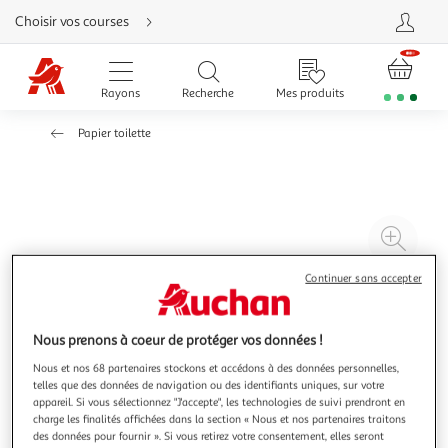
Aller
Choisir vos courses
directement
au
contenu
Aller
directement
Rayons
Recherche
Mes produits
à
la
recherche
Papier toilette
Aller
directement
à
la
navigation
Aller
directement
à
Agr
la
rubrique
l'il
besoin
d'aide
Continuer sans accepter
à
Réd
20
l'il
à
Par
Nous prenons à coeur de protéger vos données !
100
le
Nous et nos 68 partenaires stockons et accédons à des données personnelles,
%
pro
telles que des données de navigation ou des identifiants uniques, sur votre
appareil. Si vous sélectionnez "J'accepte", les technologies de suivi prendront en
charge les finalités affichées dans la section « Nous et nos partenaires traitons
des données pour fournir ». Si vous retirez votre consentement, elles seront