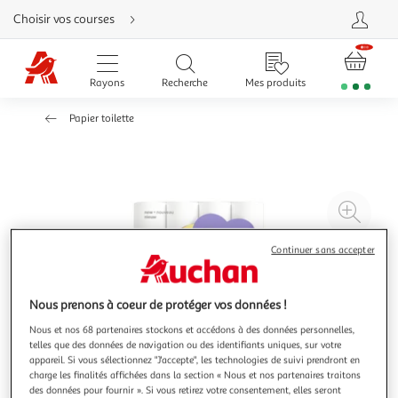
Aller
Choisir vos courses
directement
au
contenu
Aller
directement
Rayons
Recherche
Mes produits
à
la
recherche
Papier toilette
Aller
directement
à
la
navigation
Aller
directement
à
Agr
la
rubrique
l'il
besoin
d'aide
à
Réd
Continuer sans accepter
20
l'il
à
Par
Nous prenons à coeur de protéger vos données !
100
le
Nous et nos 68 partenaires stockons et accédons à des données personnelles,
%
pro
telles que des données de navigation ou des identifiants uniques, sur votre
appareil. Si vous sélectionnez "J'accepte", les technologies de suivi prendront en
charge les finalités affichées dans la section « Nous et nos partenaires traitons
des données pour fournir ». Si vous retirez votre consentement, elles seront