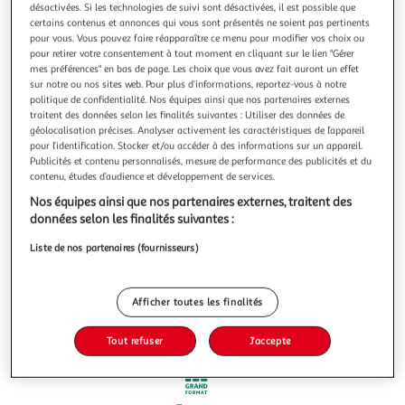
désactivées. Si les technologies de suivi sont désactivées, il est possible que
certains contenus et annonces qui vous sont présentés ne soient pas pertinents
pour vous. Vous pouvez faire réapparaître ce menu pour modifier vos choix ou
pour retirer votre consentement à tout moment en cliquant sur le lien "Gérer
mes préférences" en bas de page. Les choix que vous avez fait auront un effet
sur notre ou nos sites web. Pour plus d’informations, reportez-vous à notre
3.9
(26)
politique de confidentialité. Nos équipes ainsi que nos partenaires externes
RENOVA
traitent des données selon les finalités suivantes : Utiliser des données de
géolocalisation précises. Analyser activement les caractéristiques de l’appareil
Skincare Rouleaux de papier toilette blanc sans
pour l’identification. Stocker et/ou accéder à des informations sur un appareil.
parfum 3 épaisseurs
Publicités et contenu personnalisés, mesure de performance des publicités et du
48 rouleaux de papier hygiénique blanc 3 plisPapier
contenu, études d’audience et développement de services.
fabriqué avec une nouvelle technologie qui lui permet de
Nos équipes ainsi que nos partenaires externes, traitent des
dépassser les attentes basiques des utilisateurs.Conçu avec
En savoir +
données selon les finalités suivantes :
des fibres naturelles selectionnéessans danger pour les
36 rouleaux + 12 offerts
égouts et fosses septiquesTesté dermatologiquement.
Liste de nos partenaires (fournisseurs)
Vous voulez connaître le prix de ce produit ?
Afficher le prix
Afficher toutes les finalités
Tout refuser
J'accepte