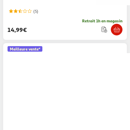
(5)
Retrait 1h en magasin
14,99€
Meilleure vente*
SAMSUNG
Pack Tablette tactile A11+ 128Go
Gris + Book Cover Clavier Bluetooth -
349,90€ / pce
Auchan
Vendu par