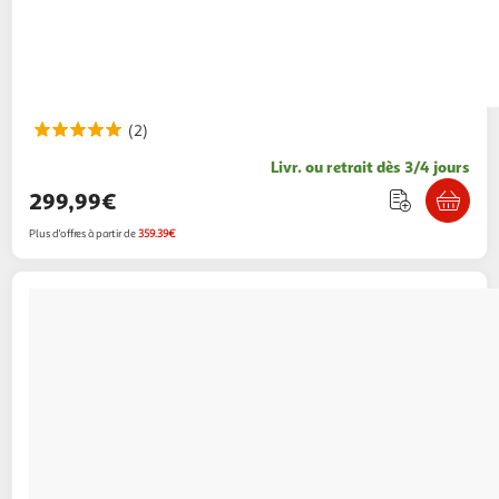
(2)
Livr. ou retrait dès 3/4 jours
299,99€
Plus d'offres à partir de
359.39€
LOGICOM
Tablette Tactile TAB XXL 14 128Go
199,90€ / pce
Auchan
Vendu par