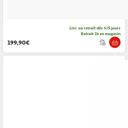
Livr. ou retrait dès 4/5 jours
Retrait 1h en magasin
199,90€
QILIVE
Protection tablette CSR 10-11P
14,99€ / pce
Auchan
Vendu par