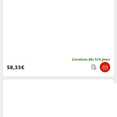
Livraison dès 5/6 jours
58,33€
SAMSUNG
Tablette tactile TAB A11+ 5G 256Go
- Gris
339,98€ / pce
Multishop
Vendu par