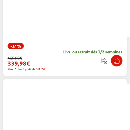
-17 %
Livr. ou retrait dès 1/2 semaines
409,99€
339,98€
Plus d'offres à partir de
351.55€
SAMSUNG
Tablette tactile TAB A11+ WIFI
256Go - Gris
299,99€ / pce
Boulanger
Vendu par