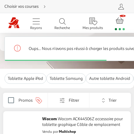
Aller
Choisir vos courses
directement
au
contenu
Aller
directement
Rayons
Recherche
Mes produits
à
la
recherche
Ordinateurs, matériel informatique
Aller
directement
Tablettes tactiles, liseuses
951 produits
à
Oups... Nous n'avons pas réussi à charger les produits suiv
la
navigation
Aller
directement
à
la
rubrique
Tablette Apple iPad
Tablette Samsung
Autre tablette Android
besoin
d'aide
Trier
Promos
Filtrer
Appliquer
par
le
critère
de
Wacom
Wacom ACK44506Z accessoire pour
tri.
tablette graphique Câble de remplacement
Votre
Multishop
Vendu par
page