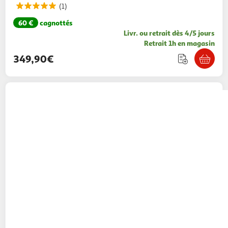
(1)
60 €
cagnottés
Livr. ou retrait dès 4/5 jours
Retrait 1h en magasin
349,90€
SAMSUNG
Tablette tactile TAB S10 Lite 128Go
10.9 pouces - Gris
339,90€ / pce
Auchan
Vendu par