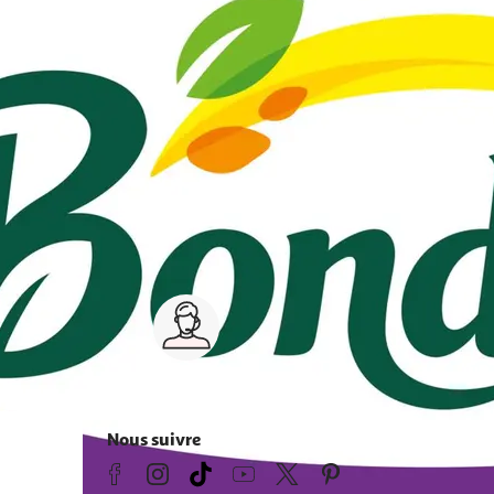
Service client 7j/7
0 jours
03 59 30 59 30
s
8h>21h, dimanche 8h30>13h
Nous suivre