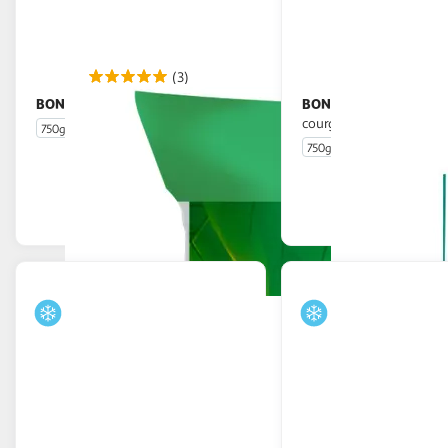
(3)
BONDUELLE
BONDUELLE
La Poêlée du Marché
Pasta poêlée fusilli
courgettes fromage
750g
5 portions
750g
En drive ou livraison
En drive o
Afficher le prix
Afficher