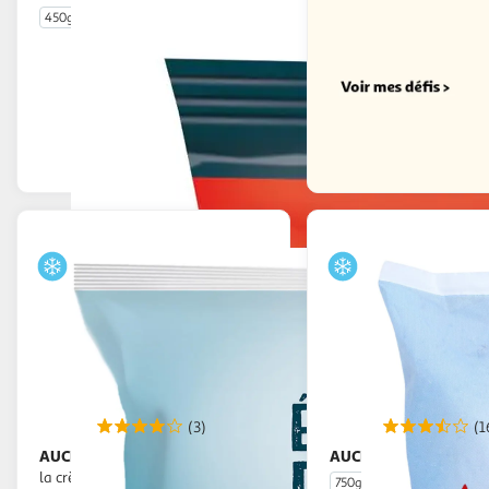
450g
environ 4 portions
En drive ou livraison
Afficher le prix
(3)
(1
AUCHAN
AUCHAN
Epinards en branches à
Poêlée méridi
la crème
750g
5 portions