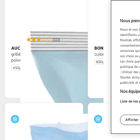
Nous preno
Nous et nos 6
identifiants u
(10)
(
finalités affi
consentement,
AUCHAN
BONDUELLE
Mélange de légumes
Légumes et céréales
annonces qui 
grillés courgettes aubergines
cuisinés
vos choix ou 
poivrons jaunes et poivron rouges
Les choix que
600g
5 portions
politique de 
450g
4 portions
: Utiliser des
En drive ou livraison
En drive o
Stocker et/ou
publicités et
Afficher le prix
Afficher
Nos équipe
Liste de nos 
Afficher 