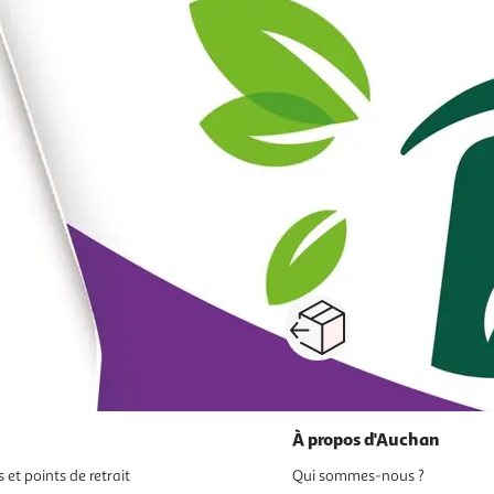
 le prix
1
2
Suivante
et palets
herbes aromatiques
fruits, coulis
Paiement sécurisé en ligne
Retour produits : 3
ou au retrait
pour changer d’avi
À propos d'Auchan
 et points de retrait
Qui sommes-nous ?