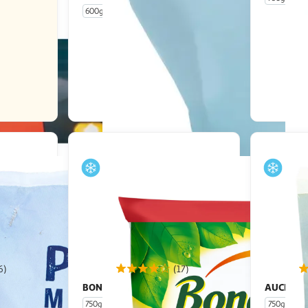
600g
4 portions
En drive ou livraison
Afficher le prix
6)
(17)
BONDUELLE
AUCHAN
onale
La Poêlée Parisienne
750g
5 portions
750g