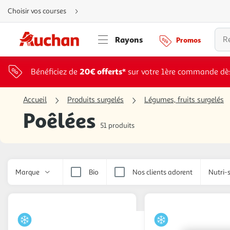
Aller
Choisir vos courses
directement
au
contenu
Aller
Rayons
Promos
directement
à
la
recherche
Aller
20€ offerts*
Bénéficiez de
sur votre 1ère commande dè
directement
à
la
navigation
Accueil
Produits surgelés
Légumes, fruits surgelés
Aller
directement
Poêlées
à
la
51 produits
rubrique
besoin
d'aide
Marque
Bio
Nos clients adorent
Nutri-