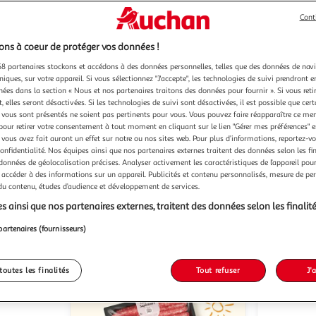
Cont
ns à coeur de protéger vos données !
8 partenaires stockons et accédons à des données personnelles, telles que des données de nav
niques, sur votre appareil. Si vous sélectionnez "J'accepte", les technologies de suivi prendront e
6)
(2)
chées dans la section « Nous et nos partenaires traitons des données pour fournir ». Si vous retir
 elles seront désactivées. Si les technologies de suivi sont désactivées, il est possible que cer
AUCHAN
AUCHAN
Poêlée à la marocaine
Poêlées légumes à
vous sont présentés ne soient pas pertinents pour vous. Vous pouvez faire réapparaître ce me
l'italienne
750g
pour retirer votre consentement à tout moment en cliquant sur le lien "Gérer mes préférences" 
 vous avez fait auront un effet sur notre ou nos sites web. Pour plus d’informations, reportez-v
750g
5 p
confidentialité. Nos équipes ainsi que nos partenaires externes traitent des données selon les fi
 données de géolocalisation précises. Analyser activement les caractéristiques de l’appareil pour 
u livraison
En drive ou livraison
 accéder à des informations sur un appareil. Publicités et contenu personnalisés, mesure de p
 du contenu, études d’audience et développement de services.
 le prix
Afficher le prix
s ainsi que nos partenaires externes, traitent des données selon les finalité
partenaires (fournisseurs)
toutes les finalités
Tout refuser
J'