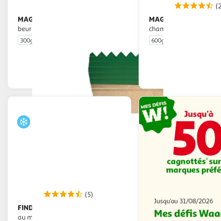
(
MAGDA
MAGDA
Poêlée aux cèpes et au
Poêlée asiatique aux
beurre persillé
champignons
300g
2/3 portions
600g
En drive ou livraison
En drive o
Afficher le prix
Afficher
(5)
FINDUS
Pommes de terre grenaille
au miel et romarin