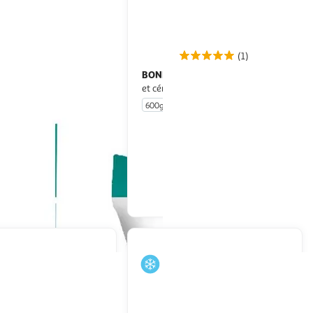
(1)
LE
BONDUELLE
Pasta poêlée
La Poêlée de légumes
pinards ricotta
et céréales
600g
4 portions
En drive ou livraison
En drive ou livraison
Afficher le prix
Afficher le prix