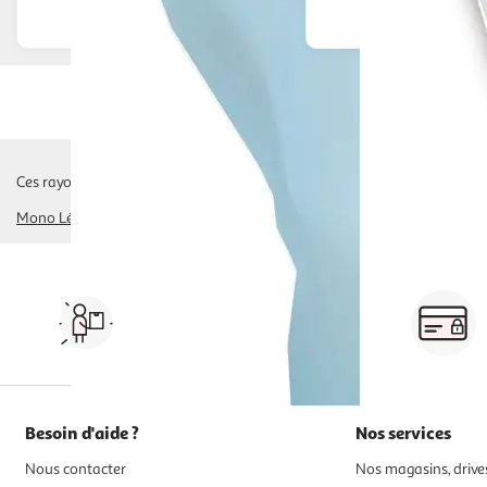
Afficher le prix
Afficher
Ces rayons pourraient également vous intéresser :
Mono Légumes Surgelés
mélanges de légumes surgelés
purées
gratins 
Vos courses à domicile, en
drive ou click & collect
Besoin d'aide ?
Nos services
Nous contacter
Nos magasins, drives