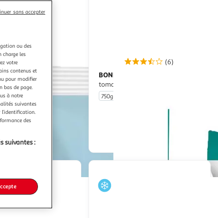
sera
inuer sans accepter
rechargée.
igation ou des
n charge les
(7)
(6)
ez votre
tains contenus et
BONDUELLE
Pasta Poêlée gnocchis
nu pour modifier
tomates mozzarella
en bas de page.
ous à notre
ortions
750g
nalités suivantes
l’identification.
En drive ou livraison
En drive ou livraison
erformance des
Afficher le prix
Afficher le prix
s suivantes :
accepte