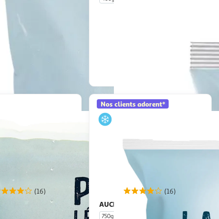
En drive ou livraison
En drive ou livraison
Afficher le prix
Afficher le prix
Nos clients adorent*
(16)
(16)
AUCHAN
Poêlée de légumes verts
Poêlée catalane
750g
5 portions