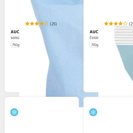
(25)
(2
AUCHAN
AUCHAN
Les Poêlées légumes 4
Poêlés de légumes à
saisons
l'asiatique
750g
5 portions
750g
5 portions
En drive ou livraison
En drive o
Afficher le prix
Afficher