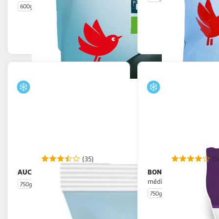
600g
4 portions
En drive ou livraison
En drive o
Afficher le prix
Afficher
(35)
(1
AUCHAN
BONDUELLE
Poêlée duo de courgettes
La Poêlée
méditerranéenne
750g
5 portions
750g
5 portions
En drive ou livraison
En drive o