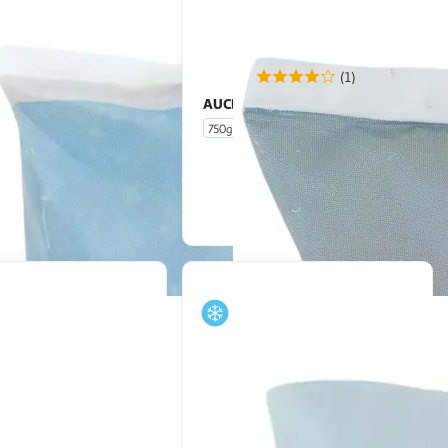
(1)
AUCHAN
Poêlée forestière
Riz frit a la japonaise
750g
En drive ou livraison
En drive ou livraison
Afficher le prix
Afficher le prix