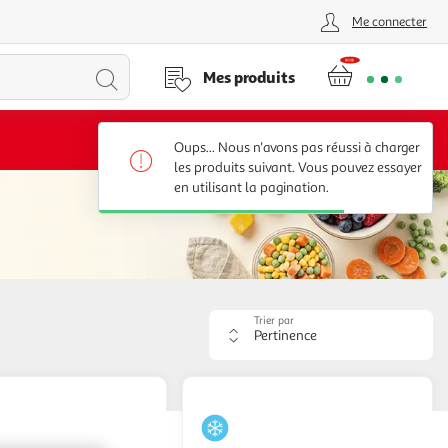
Me connecter
Lancer
Mes produits
la
Voir conditions
Oups... Nous n'avons pas réussi à charger
recherche
les produits suivant. Vous pouvez essayer
en utilisant la pagination.
Trier par
Appliquer
le
critère
de
tri.
Votre
page