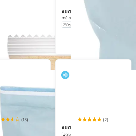
AUCHAN
oêlée légumes du soleil
Poêlée méditerranéenne
mélange de légumes
750g
En drive ou livraison
En drive ou livraison
Afficher le prix
Afficher le prix
(13)
(2)
AUCHAN
Ratatouille cuisinée
Poivrons grillés
ortions
450g
3 portions