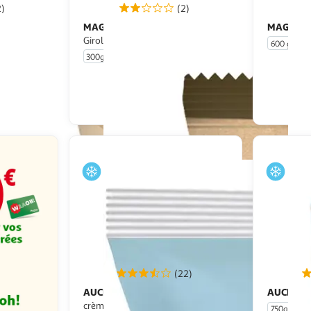
2)
(2)
MAGDA
MAGDA
Les Poêlées Gourmandes
P
Girolles à la crème
600 g
300g
2/3 portions
u livraison
En drive ou livraison
 le prix
Afficher le prix
(22)
AUCHAN
AUCHAN
Epinards hachés à la
crème
750g
5 p