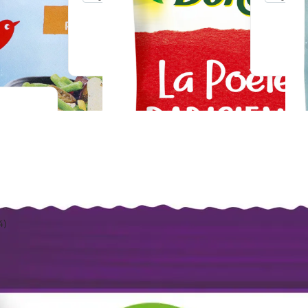
u livraison
En drive ou livraison
 le prix
Afficher le prix
4)
u livraison