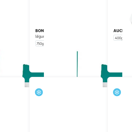
BONDUELLE
AUCHAN
Pasta poêlée penne
légumes du soleil tomates cerises
400g
750g
5 portions
u livraison
En drive ou livraison
 le prix
Afficher le prix