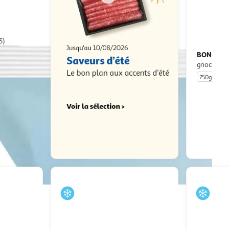
5)
BONDUEL
gnocchis é
750g
u livraison
 le prix