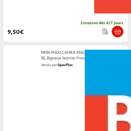
Livraison dès 6/7 jours
9,50€
MON MAXI CAHIER ANGLAIS 6E, 5E, 4E, 3E A1-
B1, Bignaux Jeanne-France
GpasPlus
Vendu par