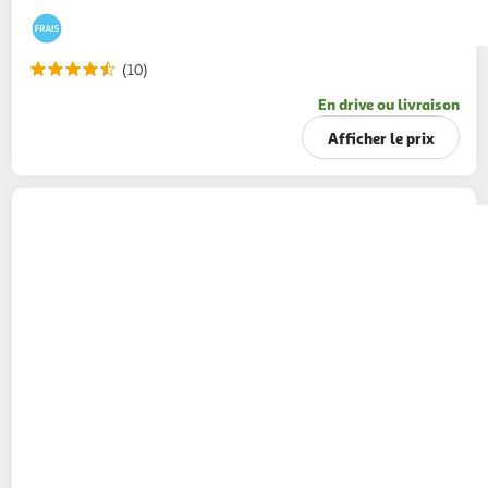
(10)
En drive ou livraison
Afficher le prix
AUCHAN
Choco' Color - Crème dessert au
chocolat et billes croustillantes
4x120g