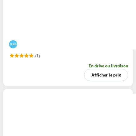
(1)
En drive ou livraison
Afficher le prix
AUCHAN
Vani'Crac Crème dessert saveur
vanille et billes 3 chocolats
4x117g