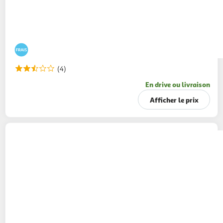
(4)
En drive ou livraison
Afficher le prix
DANETTE
POP - Crème dessert chocolat et
billes magix
4x120g