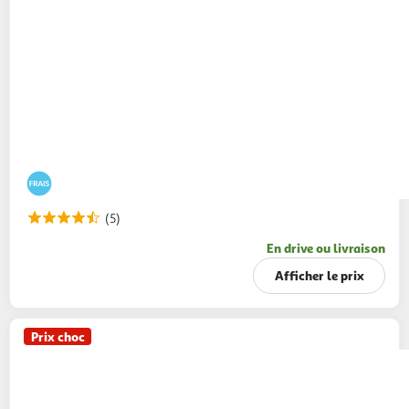
(5)
En drive ou livraison
Afficher le prix
Prix choc
DANETTE
POP - Crème dessert vanille billes 3
chocolats
4x117g