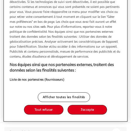
désactivées. Si les technologies de suivi sont désactivées, il est possible que
certains contenus et annonces qui vous sont présentés ne soient pas pertinents
pour vous. Vous pouvez faire réapparaître ce menu pour modifier vos choix ou
pour retirer votre consentement à tout moment en cliquant sur le lien "Gérer
mes préférences" en bas de page. Les choix que vous avez fait auront un effet
sur notre ou nos sites web. Pour plus d’informations, reportez-vous à notre
3.0
(3)
politique de confidentialité. Nos équipes ainsi que nos partenaires externes
DANETTE
traitent des données selon les finalités suivantes : Utiliser des données de
géolocalisation précises. Analyser activement les caractéristiques de l’appareil
POP - Crème dessert chocolat billes chocolat et
pour l’identification. Stocker et/ou accéder à des informations sur un appareil.
noisette
Publicités et contenu personnalisés, mesure de performance des publicités et du
contenu, études d’audience et développement de services.
4x120g
Nos équipes ainsi que nos partenaires externes, traitent des
Vous voulez connaître le prix de ce produit ?
données selon les finalités suivantes :
Afficher le prix
Liste de nos partenaires (fournisseurs)
Afficher toutes les finalités
Tout refuser
J'accepte
Frais