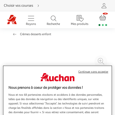
Aller
Choisir vos courses
directement
au
contenu
Aller
directement
Rayons
Recherche
Mes produits
à
la
recherche
Crèmes desserts enfant
Aller
directement
à
la
navigation
Aller
directement
à
Agr
la
rubrique
l'il
besoin
d'aide
à
Réd
Continuer sans accepter
20
l'il
à
Par
Nous prenons à coeur de protéger vos données !
100
le
Nous et nos 68 partenaires stockons et accédons à des données personnelles,
%
pro
telles que des données de navigation ou des identifiants uniques, sur votre
appareil. Si vous sélectionnez "J'accepte", les technologies de suivi prendront en
charge les finalités affichées dans la section « Nous et nos partenaires traitons
des données pour fournir ». Si vous retirez votre consentement, elles seront