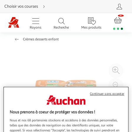
Aller
Choisir vos courses
directement
au
contenu
Aller
directement
Rayons
Recherche
Mes produits
à
la
recherche
Crèmes desserts enfant
Aller
directement
à
la
navigation
Aller
directement
à
Agr
la
rubrique
l'il
besoin
d'aide
à
Réd
20
l'il
Continuer sans accepter
à
Par
100
le
Nous prenons à coeur de protéger vos données !
%
pro
Nous et nos 68 partenaires stockons et accédons à des données personnelles,
telles que des données de navigation ou des identifiants uniques, sur votre
appareil. Si vous sélectionnez "J'accepte", les technologies de suivi prendront en