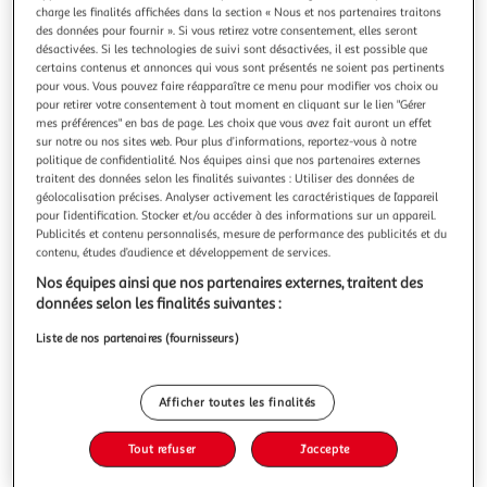
charge les finalités affichées dans la section « Nous et nos partenaires traitons
des données pour fournir ». Si vous retirez votre consentement, elles seront
désactivées. Si les technologies de suivi sont désactivées, il est possible que
certains contenus et annonces qui vous sont présentés ne soient pas pertinents
pour vous. Vous pouvez faire réapparaître ce menu pour modifier vos choix ou
pour retirer votre consentement à tout moment en cliquant sur le lien "Gérer
5.0
(1)
mes préférences" en bas de page. Les choix que vous avez fait auront un effet
LES 2 VACHES
sur notre ou nos sites web. Pour plus d’informations, reportez-vous à notre
Crème dessert caramel bio
politique de confidentialité. Nos équipes ainsi que nos partenaires externes
traitent des données selon les finalités suivantes : Utiliser des données de
La Crèmeuh Caramel Les 2 Vaches est une crème dessert
géolocalisation précises. Analyser activement les caractéristiques de l’appareil
bio fondante et généreuse. Préparée avec du lait bio
pour l’identification. Stocker et/ou accéder à des informations sur un appareil.
normand certifié équitable, sa recette simple révèle toute
En savoir +
Publicités et contenu personnalisés, mesure de performance des publicités et du
la gourmandise d'un caramel délicatement doré. Sa texture
contenu, études d’audience et développement de services.
4x95g
onctueuse et ses notes gourmandes de caramel en font un
Nos équipes ainsi que nos partenaires externes, traitent des
dessert caramel… vac
Vous voulez connaître le prix de ce produit ?
données selon les finalités suivantes :
Afficher le prix
Liste de nos partenaires (fournisseurs)
Afficher toutes les finalités
Tout refuser
J'accepte
Eurofeuille - Bio européen
Frais