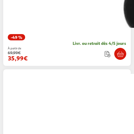
-49 %
Livr. ou retrait dès 4/5 jours
À partir de
69,99€
35,99€
MAMALICIOUS
Blazer de Grossesse Gris/
Femme Mamalicious Noelli
1 coloris
Espace sport
Vendu par