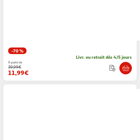
-70 %
Livr. ou retrait dès 4/5 jours
À partir de
39,99€
11,99€
MAMALICIOUS
Manteau Femme
Mamalicious Rox Coat
1 coloris
Espace sport
Vendu par