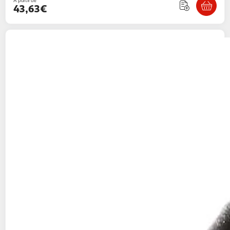
À partir de
43,63€
MAMALICIOUS
Blazer Court Noir Femme
Mamalicious Glitter
1 coloris
Espace sport
Vendu par