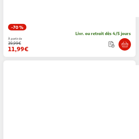
-70 %
Livr. ou retrait dès 4/5 jours
À partir de
39,99€
11,99€
MAMALICIOUS
Manteaux de Grossesse
Femme Mamalicious 20016309
1 coloris