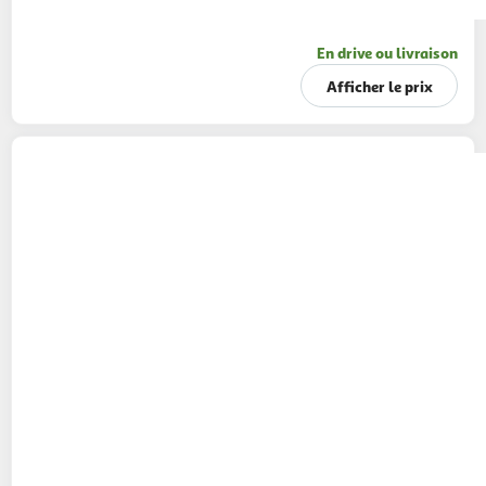
En drive ou livraison
Afficher le prix
MAMALICIOUS
Manteau Marron Femme
Mamalicious Theodora
1 coloris
ASD
Vendu par