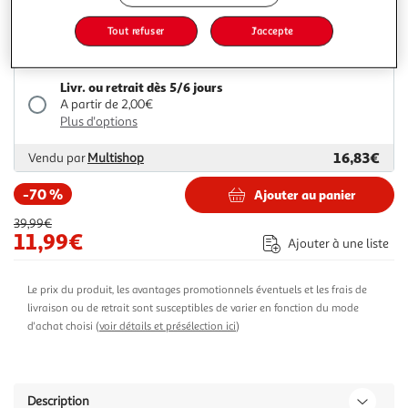
Plus d'options
Tout refuser
J'accepte
11,99€
39,99€
Vendu par
Espace sport
Livr. ou retrait dès 5/6 jours
A partir de 2,00€
Plus d'options
16,83€
Vendu par
Multishop
-70 %
Ajouter au panier
39,99€
11,99€
Ajouter à une liste
Le prix du produit, les avantages promotionnels éventuels et les frais de
livraison ou de retrait sont susceptibles de varier en fonction du mode
d'achat choisi (
voir détails et présélection ici
)
Description