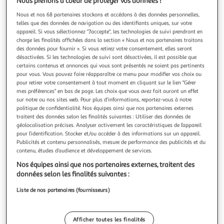
Illustration
Illustration
Nous prenons à coeur de protéger vos données !
précédente
suivante
Nous et nos 68 partenaires stockons et accédons à des données personnelles,
telles que des données de navigation ou des identifiants uniques, sur votre
appareil. Si vous sélectionnez "J'accepte", les technologies de suivi prendront en
charge les finalités affichées dans la section « Nous et nos partenaires traitons
MAMALICIOUS
des données pour fournir ». Si vous retirez votre consentement, elles seront
désactivées. Si les technologies de suivi sont désactivées, il est possible que
Blazer de Grossesse Gris/Noir Femme Mamalicious
certains contenus et annonces qui vous sont présentés ne soient pas pertinents
Noelli
pour vous. Vous pouvez faire réapparaître ce menu pour modifier vos choix ou
Craquez pour le blazer de la marque MAMALICIOUS !-
pour retirer votre consentement à tout moment en cliquant sur le lien "Gérer
Coloris : Noir/Gris- Col V- Manches longues- Tissu imprimé-
mes préférences" en bas de page. Les choix que vous avez fait auront un effet
sur notre ou nos sites web. Pour plus d’informations, reportez-vous à notre
Coupe courte- Composition : 95% Viscose, 5% Élasthanne
En savoir +
politique de confidentialité. Nos équipes ainsi que nos partenaires externes
Vendu par
Espace sport
traitent des données selon les finalités suivantes : Utiliser des données de
Couleur
géolocalisation précises. Analyser activement les caractéristiques de l’appareil
pour l’identification. Stocker et/ou accéder à des informations sur un appareil.
Noir
Publicités et contenu personnalisés, mesure de performance des publicités et du
contenu, études d’audience et développement de services.
Taille
Nos équipes ainsi que nos partenaires externes, traitent des
+4
données selon les finalités suivantes :
M
Liste de nos partenaires (fournisseurs)
Livr. ou retrait dès 4/5 jours
A partir de 4,20€
Afficher toutes les finalités