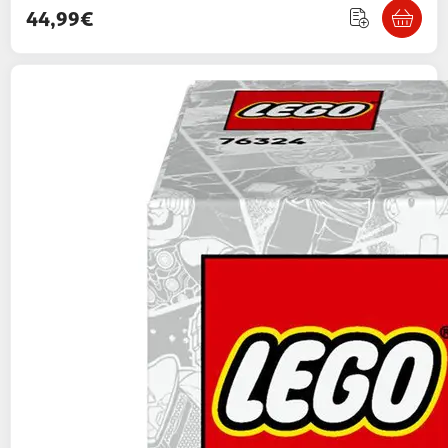
44,99€
LEGO
Marvel 76324 Spider-Man Contre
Oscorp - Jouet Garçon ou Fille dès 10 ans -
Moto
94,99€ / pce
Auchan
Vendu par