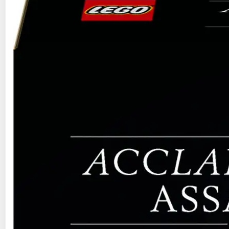
42,99€ / pce
Auchan
Vendu par