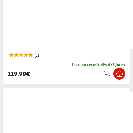
(1)
Livr. ou retrait dès 4/5 jours
119,99€
LEGO
LEGO Star Wars 75398 C-3PO - Figurine
de Droïde à Construire - Maquette pour Adulte
114,99€ / pce
Auchan
Vendu par