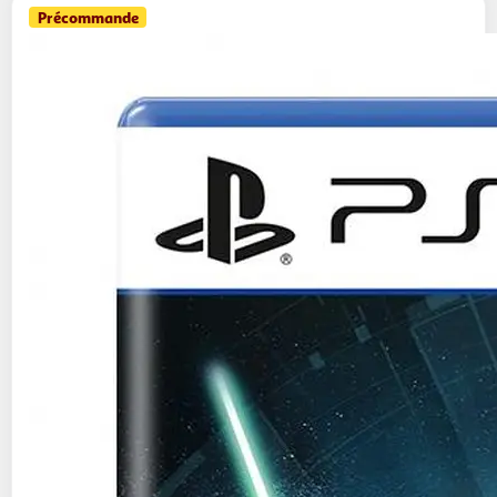
Précommande
Star Wars Zero Company PS5
46,99€ / pce
Auchan
Vendu par