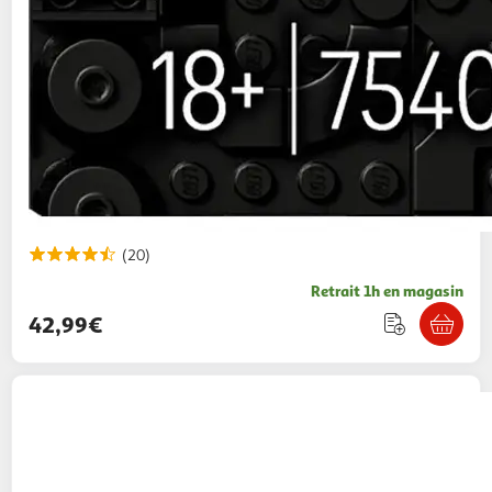
(20)
Retrait 1h en magasin
42,99€
LEGO
Star Wars 75435 The Clone Wars Le
MTT des Séparatistes de la Bataille de Felucia
119,99€ / pce
Auchan
Vendu par