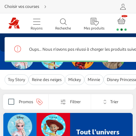
Aller
Choisir vos courses
directement
au
contenu
Aller
directement
Rayons
Recherche
Mes produits
à
la
recherche
Marques
Aller
directement
Disney
1,614 produits
à
Oups... Nous n'avons pas réussi à charger les produits suiv
la
navigation
Aller
directement
à
la
rubrique
Toy Story
Reine des neiges
Mickey
Minnie
Disney Princess
besoin
d'aide
Trier
Promos
Filtrer
Appliquer
par
le
critère
de
tri.
Votre
page