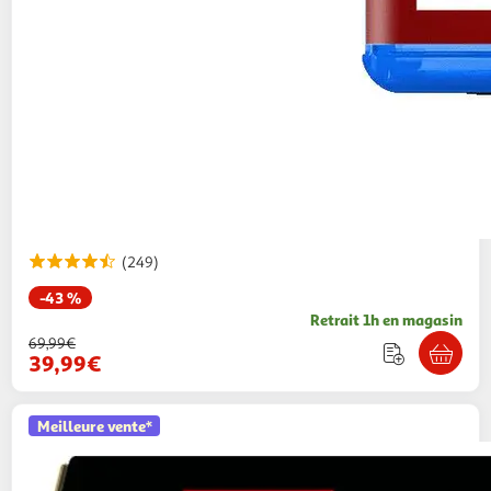
(249)
-43 %
Retrait 1h en magasin
69,99€
39,99€
Meilleure vente*
LEGO
Star Wars 75404 Le transport d’assaut
de classe Acclamator - Maquette pour adulte