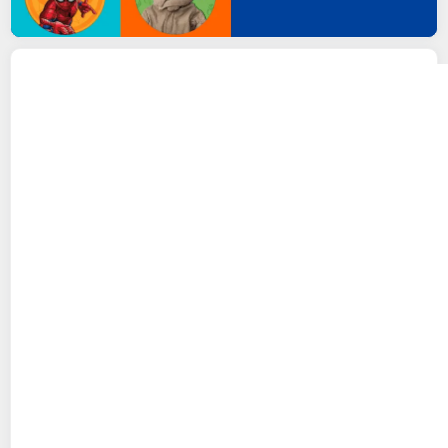
LEGO
DUPLO │ Disney Et Pixar Cars 10456 La
Visite De Mcqueen Au Garage De Doc - Jeu 2
Ans
25,99€ / pce
Auchan
Vendu par