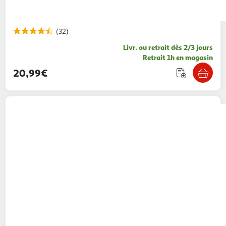
(32)
Livr. ou retrait dès 2/3 jours
Retrait 1h en magasin
20,99€
Bagtrotter
BAGTROTTER Cartable 32 cm
maternelle Disney Cars Rouge et bleu
BAGTROTTER
Vendu par