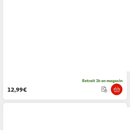
Retrait 1h en magasin
12,99€
Bagtrotter
BAGTROTTER Sac à dos 37 cm
avec poche Disney Cars Rouge et bleu
BAGTROTTER
Vendu par