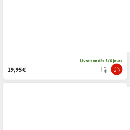
Livraison dès 5/6 jours
19,95€
Bagtrotter
Cartable Scolaire Primaire 38cm
Cars Rouge et Bleu Marine 2 Compartiments -
Bagtrotter
BAGTROTTER
Vendu par