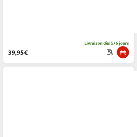
Livraison dès 5/6 jours
39,95€
LEGO
Speed Champion 77255 - Flash
McQueen
20,99€ / pce
Auchan
Vendu par