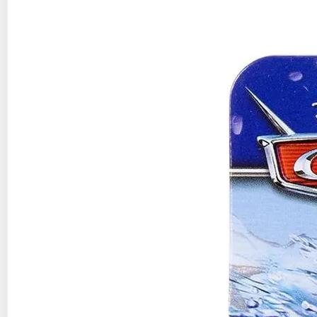
Voiture Car's Colors Changers
12,99€ / pce
Auchan
Vendu par