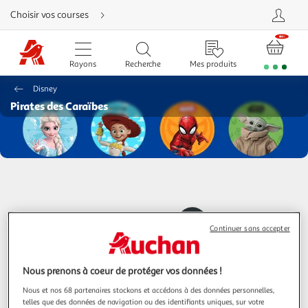
Aller
Choisir vos courses
directement
au
contenu
Aller
directement
Rayons
Recherche
Mes produits
à
la
recherche
Disney
Aller
directement
Pirates des Caraïbes
à
la
navigation
Aller
directement
à
la
rubrique
besoin
d'aide
Continuer sans accepter
Nous prenons à coeur de protéger vos données !
Nous et nos 68 partenaires stockons et accédons à des données personnelles,
telles que des données de navigation ou des identifiants uniques, sur votre