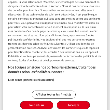
appareil. Si vous sélectionnez "J'accepte", les technologies de suivi prendront en
Oups, les produits de la catégorie
charge les finalités affichées dans la section « Nous et nos partenaires traitons
Pirates des Caraïbes
viennent de filer...
des données pour fournir ». Si vous retirez votre consentement, elles seront
désactivées. Si les technologies de suivi sont désactivées, il est possible que
certains contenus et annonces qui vous sont présentés ne soient pas pertinents
Nous vous invitons à lancer une autre recherche...
pour vous. Vous pouvez faire réapparaître ce menu pour modifier vos choix ou
pour retirer votre consentement à tout moment en cliquant sur le lien "Gérer
mes préférences" en bas de page. Les choix que vous avez fait auront un effet
sur notre ou nos sites web. Pour plus d’informations, reportez-vous à notre
politique de confidentialité. Nos équipes ainsi que nos partenaires externes
... ou à trouver votre bonheur dans nos
traitent des données selon les finalités suivantes : Utiliser des données de
rayons
géolocalisation précises. Analyser activement les caractéristiques de l’appareil
pour l’identification. Stocker et/ou accéder à des informations sur un appareil.
Publicités et contenu personnalisés, mesure de performance des publicités et du
contenu, études d’audience et développement de services.
Nos équipes ainsi que nos partenaires externes, traitent des
données selon les finalités suivantes :
Liste de nos partenaires (fournisseurs)
Promos
Beaux jours
Afficher toutes les finalités
Tout refuser
J'accepte