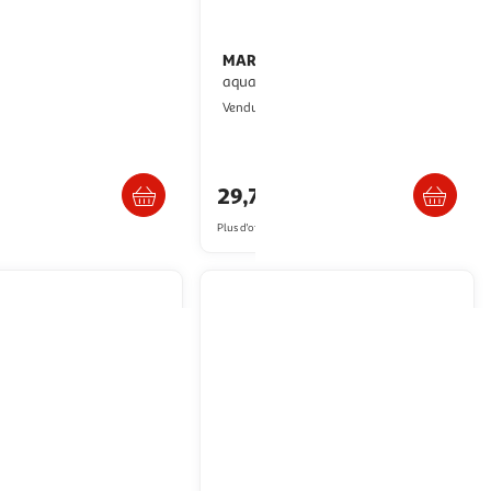
MARINA
MARINA Chauffage pour
- Température réglable
aquarium 300 W
4°C - 200W
2KINGS
Vendu par
2KINGS
Livraison dès 4/5 jours
Livraison dès 4/5 jours
29,75€
artir de
21.41€
Plus d'offres à partir de
30.12€