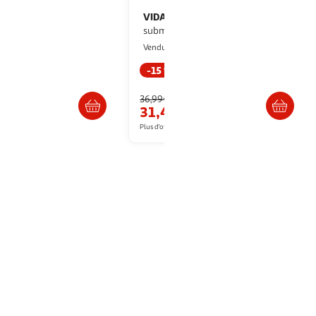
VIDAXL
Lampe led rvb de bulles
L/H aquarium
submersible d'aquarium 32 cm
ultishop
Multishop
Vendu par
-15 %
Retrait dès 4/5 jours
Livraison dès 5/6 jours
36,99€
31,44€
artir de
58.69€
Plus d'offres à partir de
31.99€