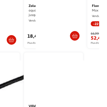
Zolux
Fluval
Chauffage - Zolux - Pour
Filtre interieur U3 Debit
aquarium - Température réglable
Max 600 
jusqu'a 34°C - 25W
M
Vendu par
2KINGS
Vendu par
-22 %
Livraison dès 4/5 jours
s 8/9 jours
66,99€
18,46€
52,43€
Plus d'offres à partir de
19.07€
Plus d'offres à p
VIDAXL
Lampe a LED d'aquarium