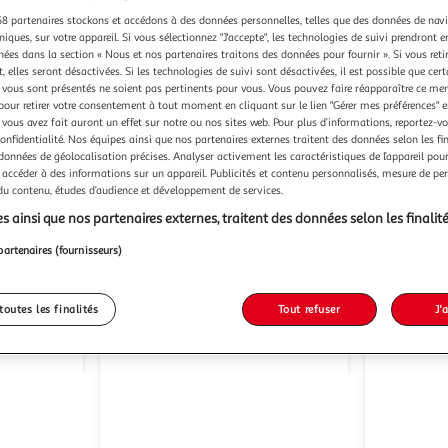
8 partenaires stockons et accédons à des données personnelles, telles que des données de nav
niques, sur votre appareil. Si vous sélectionnez "J'accepte", les technologies de suivi prendront e
chées dans la section « Nous et nos partenaires traitons des données pour fournir ». Si vous retir
 elles seront désactivées. Si les technologies de suivi sont désactivées, il est possible que cer
vous sont présentés ne soient pas pertinents pour vous. Vous pouvez faire réapparaître ce me
pour retirer votre consentement à tout moment en cliquant sur le lien "Gérer mes préférences" 
 vous avez fait auront un effet sur notre ou nos sites web. Pour plus d’informations, reportez-v
confidentialité. Nos équipes ainsi que nos partenaires externes traitent des données selon les fi
Fluval
Fluval
FLUVAL Filtre submersible
FLUVAL Serie 7 107 Filtre
 données de géolocalisation précises. Analyser activement les caractéristiques de l’appareil pour 
um
U4 - Pour aquarium
dexterieu
 accéder à des informations sur un appareil. Publicités et contenu personnalisés, mesure de p
Multishop
G
Vendu par
Vendu par
 du contenu, études d’audience et développement de services.
s ainsi que nos partenaires externes, traitent des données selon les finalité
-11 %
s 4/5 jours
Retrait dès 1/2 semaines
partenaires (fournisseurs)
77,99€
105,8
69,25€
Plus d'offres à partir de
71.35€
Plus d'offres à p
toutes les finalités
Tout refuser
J'