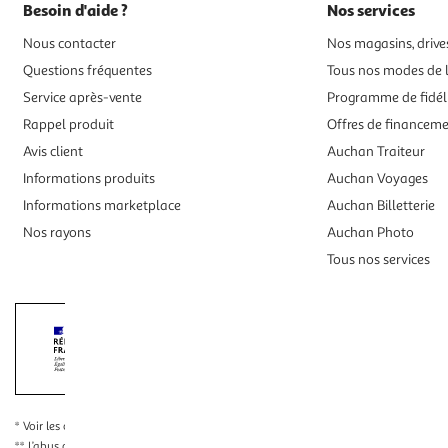
Besoin d'aide ?
Nos services
Nous contacter
Nos magasins, drives
Questions fréquentes
Tous nos modes de l
Service après-vente
Programme de fidél
Rappel produit
Offres de financem
Avis client
Auchan Traiteur
Informations produits
Auchan Voyages
Informations marketplace
Auchan Billetterie
Nos rayons
Auchan Photo
Tous nos services
Interdiction de vente de boissons alcooliqu
La preuve de majorité de l'acheteur est exigée au moment de la 
* Voir les conditions
en cliquant ici
** L’abus d’alcool est dangereux pour la santé, à consommer avec modération