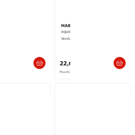
MARINA
MARINA Chauffage pour
e 10 a 25 L puissance 23
aquarium 25 W
10,000000
Multishop
Vendu par
ultishop
Livraison dès 6/7 jours
Retrait dès 8/9 jours
22,63€
artir de
26.77€
Plus d'offres à partir de
35.65€