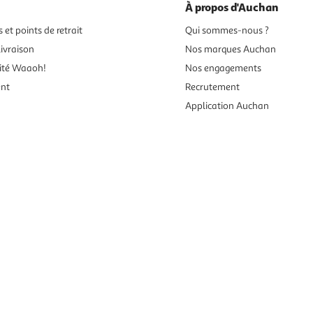
À propos d'Auchan
 et points de retrait
Qui sommes-nous ?
ivraison
Nos marques Auchan
ité Waaoh!
Nos engagements
ent
Recrutement
Application Auchan
es aux mineurs de moins de 18 ans
vente en ligne.