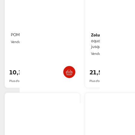
POMPE A AIR 5L W2020AP 5
Zolux
Chauffage - Zolux - Pour
aquarium - Température
2KINGS
Vendu par
jusqu'a 34°C - 300W
2KINGS
Vendu par
Livraison dès 5/6 jours
Livraison dè
10,31€
21,56€
Plus d'offres à partir de
12€
Plus d'offres à partir de
22.28€