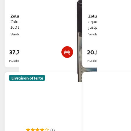
Zolux
Zolux
Filtre intérieur d'angle -
Chauffage - Zolux - Pour
Zolux - Pour aquarium de 120 a
aquarium - Température
160 L - Débit de 650 L/h - 12W
jusqu'a 34°C - 100W
2KINGS
2KINGS
Vendu par
Vendu par
Livraison dès 4/5 jours
Livraison dè
37,76€
20,54€
Plus d'offres à partir de
39.1€
Plus d'offres à partir de
20.75€
Livraison offerte
(1)