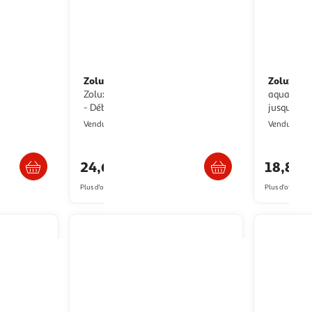
Zolux
Zolux
Filtre intérieur d'angle -
Chauffage - Zolux - Pour
 réglable
Zolux - Pour aquarium de 40 a 80 L
aquarium 
- Débit de 300 L/h - 5W
jusqu'a 3
2KINGS
Vendu par
Vendu par
s 4/5 jours
Livraison dès 4/5 jours
24,63€
18,82€
Plus d'offres à partir de
25.46€
Plus d'offres à p