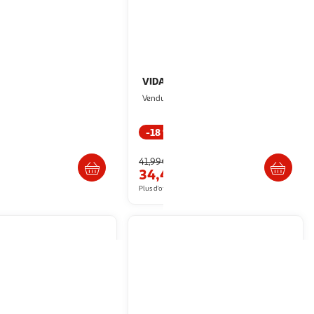
VIDAXL
Filtre d'aquarium
- Température réglable
Multishop
Vendu par
4°C - 50W
2KINGS
-18 %
Livraison dès 4/5 jours
Livraison dès 5/6 jours
41,99€
34,40€
artir de
19.44€
Plus d'offres à partir de
42.06€