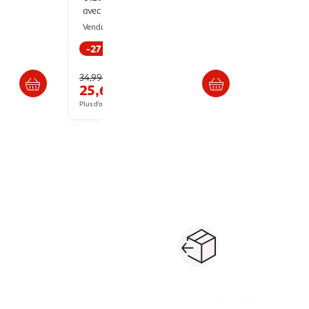
avec pince 35-55 cm Bleu et blanc
Multishop
Vendu par
-27 %
s 5/6 jours
Livraison dès 5/6 jours
34,99€
25,68€
Plus d'offres à partir de
32.44€
oins poisson
Paiement sécurisé en ligne
Retour produits : 3
ou au retrait
pour changer d’avi