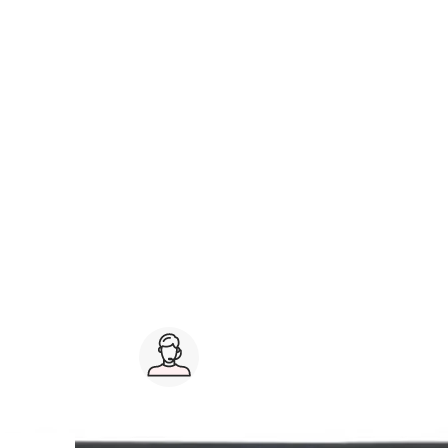
Service client 7j/7
0 jours
03 59 30 59 30
s
8h>21h, dimanche 8h30>13h