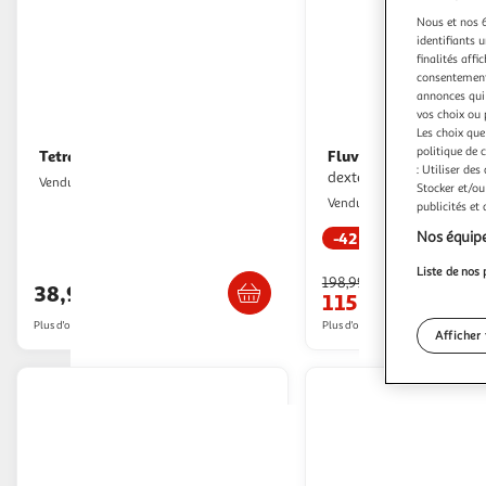
Nous et nos 6
identifiants u
finalités affi
consentement,
annonces qui 
vos choix ou 
Les choix que
politique de 
Tetra
Fluval
Tetra Filtre Easycrystal 600
FLUVAL Serie 7 207 Filtre
: Utiliser des
dexterieur pour aquari
Multishop
Vendu par
Stocker et/ou
Multishop
Vendu par
publicités et
Nos équipe
-42 %
Livraison dès 5/6 jours
Livraison dè
Liste de nos 
198,99€
38,99€
115,62€
Plus d'offres à partir de
39.19€
Plus d'offres à partir de
117.5€
Afficher 