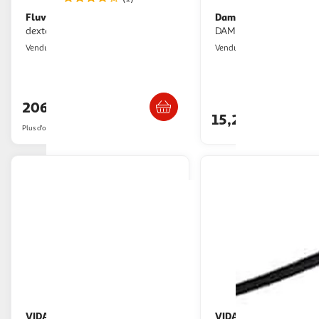
Fluval
Dam
FLUVAL Serie 7 407 Filtre
ART LICORNES MAGIQUES
dexterieur pour aquarium
DAM DAM7331545
GpasPlus
Multishop
Vendu par
Vendu par
Livraison dès 6/7 jours
Livraison dè
206,94€
15,24€
Plus d'offres à partir de
218.27€
VIDAXL
VIDAXL
Lampe a LED d'aquarium
Lampe LED d'aquarium 48