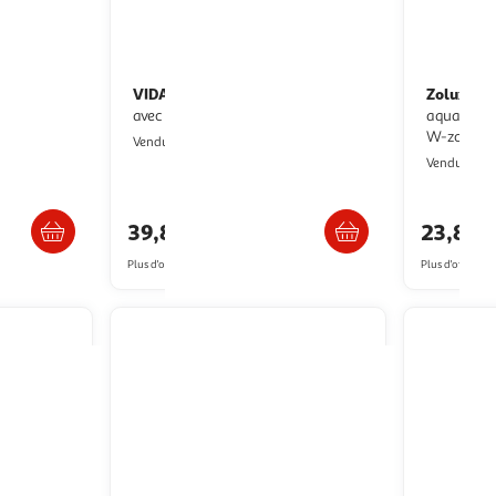
VIDAXL
Zolux
Lampe a LED d'aquarium
Chauffage pré-réglé pour
u et blanc
avec pinces 75-90 cm Bleu et blanc
aquarium d
W-zolux 
Multishop
Vendu par
M
Vendu par
s 5/6 jours
Livraison dès 5/6 jours
39,87€
23,85€
Plus d'offres à partir de
47.72€
Plus d'offres à p