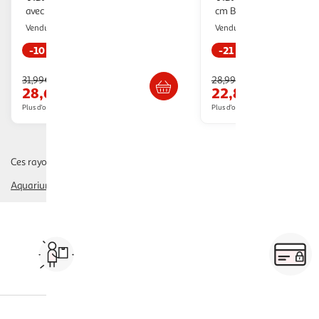
avec pinces 55-70 cm Bleu et blanc
cm Bleu
Multishop
Multishop
Vendu par
Vendu par
-10 %
-21 %
Livraison dès 5/6 jours
Livraison dè
31,99€
28,99€
28,66€
22,83€
Plus d'offres à partir de
35.64€
Plus d'offres à partir de
29.21€
Ces rayons pourraient également vous intéresser :
Aquarium, Meubles
décoration aquarium, bassin
traitement de l'eau, s
Vos courses à domicile, en
drive ou click & collect