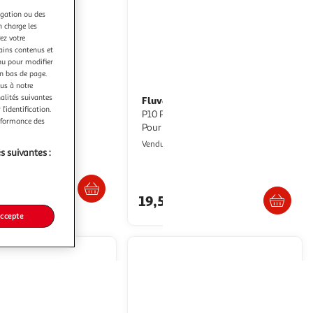
sera
rechargée.
igation ou des
n charge les
ez votre
tains contenus et
nu pour modifier
en bas de page.
ous à notre
nalités suivantes
Fluval
FLUVAL Chauffe-eau FL
l’identification.
r pour aquarium
P10 Pre-set Aquarium Heater -
erformance des
Pour poisson
pasPlus
Multishop
Vendu par
s suivantes :
Livraison dès 6/7 jours
Retrait dès 1/2 semaines
8€
19,55€
artir de
108.96€
accepte