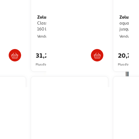
Zolux
Zolux
Filtre intérieur - Zolux -
Chauffage - Zolux - Pour
 réglable
Classic - Pour aquarium de 120 a
aquarium 
160 L - Débit de 750 L/h - 14W
jusqu'a 3
2KINGS
Vendu par
Vendu par
s 4/5 jours
Livraison dès 4/5 jours
31,26€
20,73€
Plus d'offres à partir de
32.23€
Plus d'offres à p