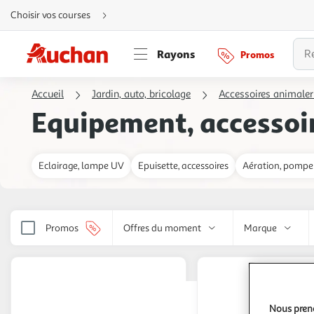
Aller
Choisir vos courses
directement
au
contenu
Aller
Rayons
Promos
directement
à
la
recherche
Accueil
Jardin, auto, bricolage
Accessoires animaler
Aller
directement
Equipement, accessoi
à
la
navigation
Aller
directement
à
Eclairage, lampe UV
Epuisette, accessoires
Aération, pompe
la
rubrique
besoin
d'aide
Promos
Offres du moment
Marque
Nous preno