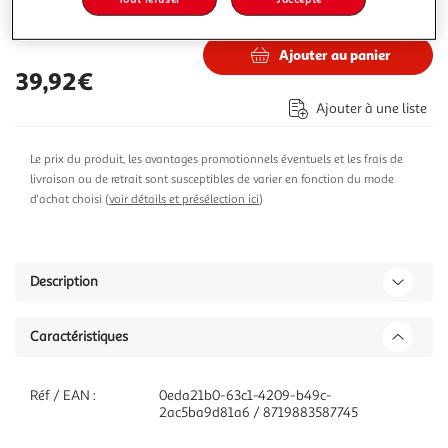
47,56€
Vendu par
ASD
Ajouter au panier
39,92€
Ajouter à une liste
Le prix du produit, les avantages promotionnels éventuels et les frais de
livraison ou de retrait sont susceptibles de varier en fonction du mode
d'achat choisi (
voir détails et présélection ici
)
Description
Caractéristiques
Réf / EAN :
0eda21b0-63c1-4209-b49c-
2ac5ba9d81a6 / 8719883587745