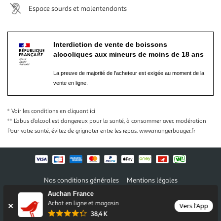
Espace sourds et malentendants
Interdiction de vente de boissons
alcooliques aux mineurs de moins de 18 ans
La preuve de majorité de l'acheteur est exigée au moment de la
vente en ligne.
* Voir les conditions
en cliquant ici
** L’abus d’alcool est dangereux pour la santé, à consommer avec modération
Pour votre santé, évitez de grignoter entre les repas.
www.mangerbouger.fr
Nos conditions générales
Mentions légales
Conditions des offres et promotions
Gérer mes préférences
Auchan France
Politique de confidentialité
Informations légales marketplace
Achat en ligne et magasin
Vers l'App
38,4 K
Auchan 2026 © Tous droits réservés