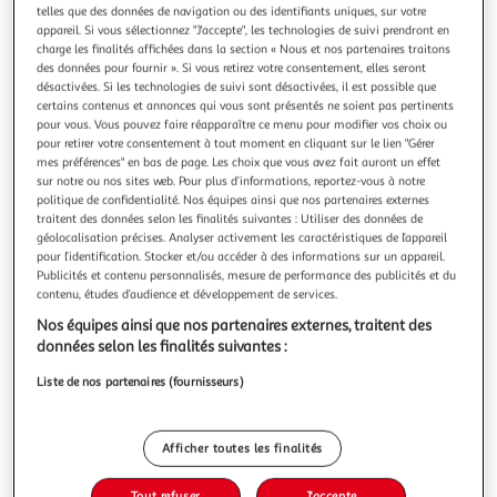
Illustration
Illustration
telles que des données de navigation ou des identifiants uniques, sur votre
précédente
suivante
appareil. Si vous sélectionnez "J'accepte", les technologies de suivi prendront en
charge les finalités affichées dans la section « Nous et nos partenaires traitons
des données pour fournir ». Si vous retirez votre consentement, elles seront
désactivées. Si les technologies de suivi sont désactivées, il est possible que
VIDAXL
certains contenus et annonces qui vous sont présentés ne soient pas pertinents
pour vous. Vous pouvez faire réapparaître ce menu pour modifier vos choix ou
Lampe a LED d'aquarium avec pinces 75-90 cm Bleu
pour retirer votre consentement à tout moment en cliquant sur le lien "Gérer
et blanc
mes préférences" en bas de page. Les choix que vous avez fait auront un effet
Notre lampe d'aquarium avec un aspect mince, moderne et
sur notre ou nos sites web. Pour plus d’informations, reportez-vous à notre
concis, avec pince reglable, est excellente pour les plantes
politique de confidentialité. Nos équipes ainsi que nos partenaires externes
traitent des données selon les finalités suivantes : Utiliser des données de
aquatiques et peut decorer dans divers scenarios tels que
En savoir +
géolocalisation précises. Analyser activement les caractéristiques de l’appareil
le vivier, l'aquarium, le jardin a eau d'interieur, les reservoirs
Vendu par
Multishop
pour l’identification. Stocker et/ou accéder à des informations sur un appareil.
de plantes d'interieur, etc. Les LED super brillantes et e
Publicités et contenu personnalisés, mesure de performance des publicités et du
Livraison dès 5/6 jours
contenu, études d’audience et développement de services.
4,99€
Nos équipes ainsi que nos partenaires externes, traitent des
Plus d'options
données selon les finalités suivantes :
39,92€
Vendu par
Multishop
Liste de nos partenaires (fournisseurs)
Livraison dès 1/2 semaines
Livraison offerte
Afficher toutes les finalités
Plus d'options
Tout refuser
J'accepte