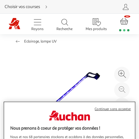
Aller
Choisir vos courses
directement
au
contenu
Aller
directement
Rayons
Recherche
Mes produits
à
la
recherche
Eclairage, lampe UV
Aller
directement
à
la
navigation
Aller
directement
à
Agr
la
rubrique
l'il
besoin
d'aide
à
Réd
20
l'il
à
Par
Continuer sans accepter
100
le
%
pro
Nous prenons à coeur de protéger vos données !
Nous et nos 68 partenaires stockons et accédons à des données personnelles,