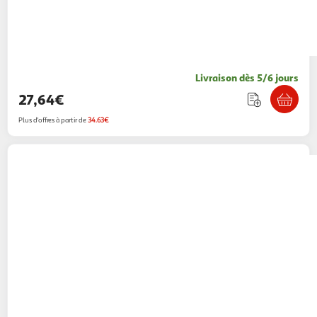
Livraison dès 5/6 jours
27,64€
Plus d'offres à partir de
34.63€
VIDAXL
Lampe led rvb de bulles submersible
d'aquarium 32 cm
Multishop
Vendu par