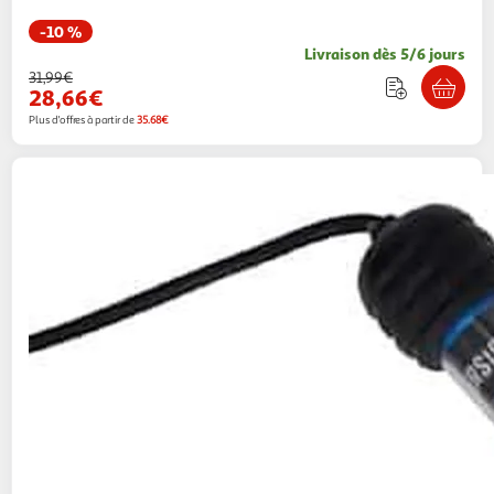
-10 %
Livraison dès 5/6 jours
31,99€
28,66€
Plus d'offres à partir de
35.68€
VIDAXL
Lampe LED d'aquarium 48 cm Bleu
Multishop
Vendu par