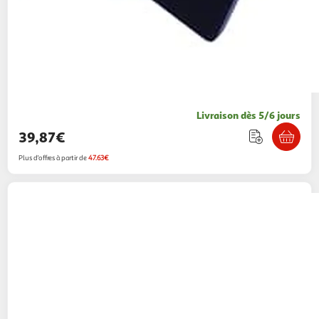
Livraison dès 5/6 jours
39,87€
Plus d'offres à partir de
47.63€
VIDAXL
Lampe a LED d'aquarium avec pince
25-45 cm Bleu et blanc
Multishop
Vendu par