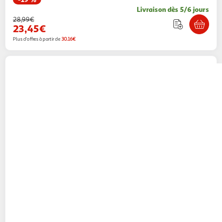
Livraison dès 5/6 jours
28,99€
23,45€
Plus d'offres à partir de
30.16€
VIDAXL
Lampe a LED d'aquarium avec pince
35-55 cm Bleu et blanc
Multishop
Vendu par