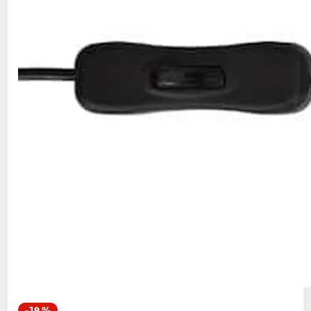
-19 %