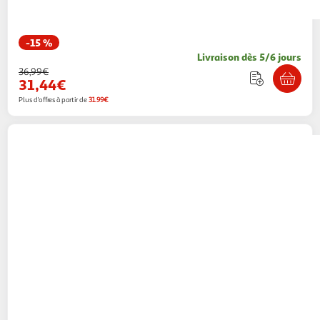
-15 %
Livraison dès 5/6 jours
36,99€
31,44€
Plus d'offres à partir de
31.99€
VIDAXL
Lampe a LED d'aquarium avec pinces
55-70 cm Bleu et blanc
Multishop
Vendu par