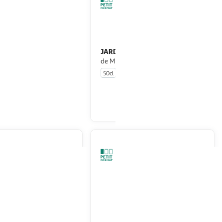
JARDIN BIO
Vinaigre balsamique
e classique
de Modène IGP bio
50cl
En drive ou livraison
En drive ou livraison
Afficher le prix
Afficher le prix