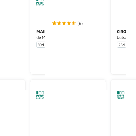
(6)
MAILLE
CIRO
Vinaigre balsamique bio
Crème de vinaigre
de Modène IGP
balsamiqu
50cl
25cl
u livraison
En drive ou livraison
 le prix
Afficher le prix