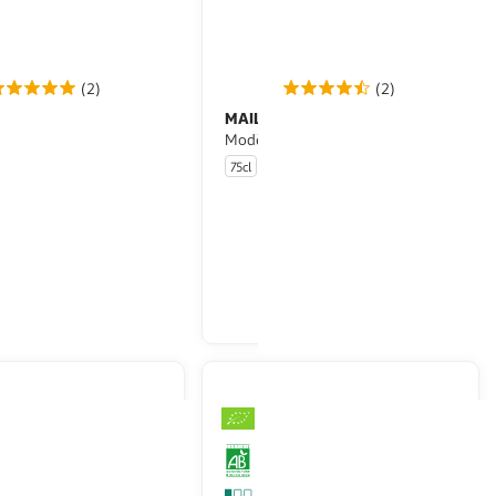
(2)
(2)
COLLECTION
MAILLE
Condiment
Vinaigre balsamique de
e blanc
Modène IGP
75cl
En drive ou livraison
En drive ou livraison
Afficher le prix
Afficher le prix