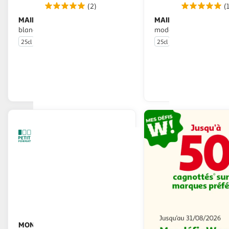
(2)
(
MAILLE
MAILLE
Condiment balsamique
Vinaigre balsamique de
blanc
modene
25cl
25cl
En drive ou livraison
En drive o
Afficher le prix
Afficher
MONARI FEDERZONI
Vinaigre