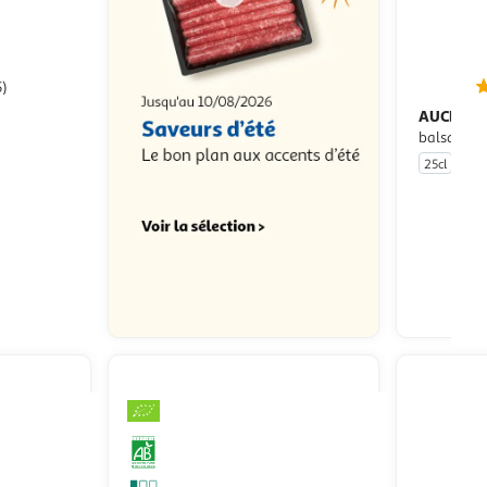
5)
AUCHAN 
eto
balsamiqu
GP
25cl
u livraison
 le prix