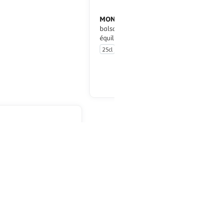
FEDERZONI
MONARI FEDERZONI
Douceur de
Vinaigre
balsamique
balsamique de Modène fruité et
équilibré sans caramel
25cl
En drive ou livraison
En drive ou livraison
Afficher le prix
Afficher le prix
LI
Velluto au vinaigre