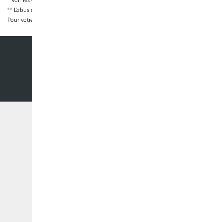
* Voir les conditions
en cliquant ici
** L’abus d’alcool est dangereux pour la santé, à consommer avec modération
Pour votre santé, évitez de grignoter entre les repas.
www.mangerbouger.fr
Nos conditions générales
Mentions légales
Co