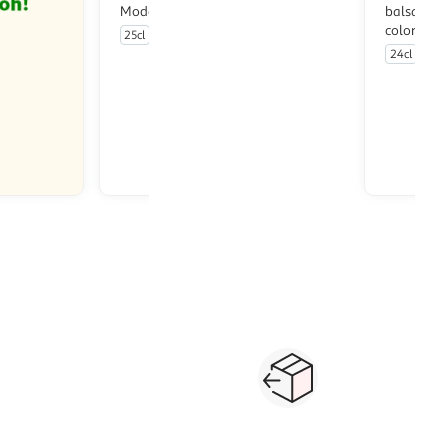
Modène bio
balsamiqu
colorant
25cl
24cl
En drive ou livraison
Afficher le prix
Paiement sécurisé en ligne
Retour produits : 3
ou au retrait
pour changer d’avi