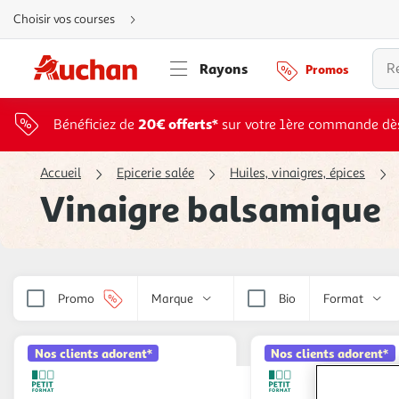
Aller
Choisir vos courses
directement
au
contenu
Aller
Rayons
Promos
directement
à
la
recherche
Aller
20€ offerts*
Bénéficiez de
sur votre 1ère commande dè
directement
à
la
navigation
Accueil
Epicerie salée
Huiles, vinaigres, épices
Aller
directement
Vinaigre balsamique
à
la
rubrique
besoin
d'aide
Promo
Marque
Bio
Format
Nos clients adorent*
Nos clients adorent*