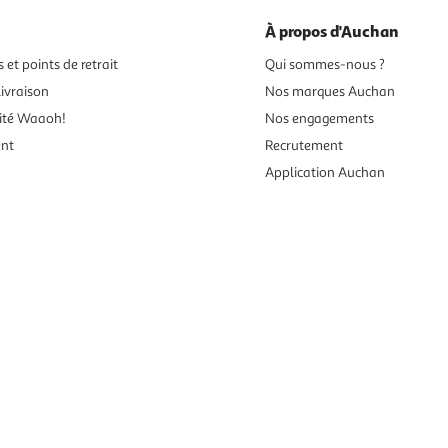
À propos d'Auchan
 et points de retrait
Qui sommes-nous ?
ivraison
Nos marques Auchan
ité Waaoh!
Nos engagements
ent
Recrutement
Application Auchan
es aux mineurs de moins de 18 ans
vente en ligne.