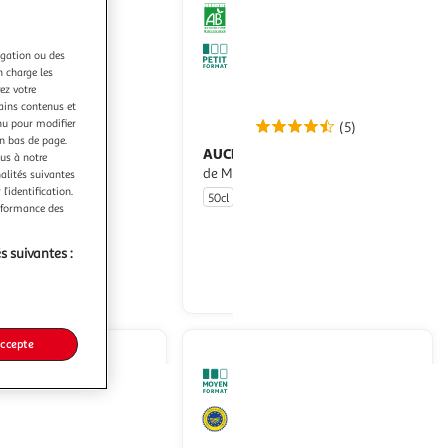
sera
rechargée.
igation ou des
n charge les
ez votre
tains contenus et
nu pour modifier
(9)
(5)
en bas de page.
AUCHAN BIO
Vinaigre balsamique
ous à notre
GP
de Modène 6% d'acidité
nalités suivantes
l’identification.
50cl
erformance des
En drive ou livraison
En drive ou livraison
s suivantes :
Afficher le prix
Afficher le prix
accepte