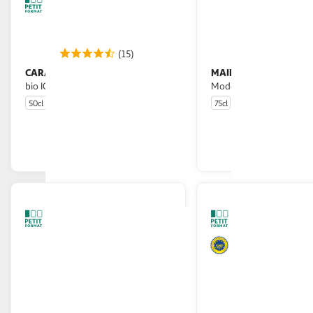
(15)
CARAPELLI
MAILLE
Vinaigre balsamique
Vinaigre balsamique de
bio IGP de Modene
Modene IGP
50cl
75cl
En drive ou livraison
En drive o
Afficher le prix
Afficher