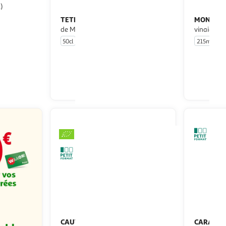
1)
TETE NOIRE
MONARI 
Vinaigre balsamique
de Modène
vinaigre 
50cl
215ml
u livraison
En drive ou livraison
 le prix
Afficher le prix
CAUVIN
CARAPEL
Vinaigre balsamique de