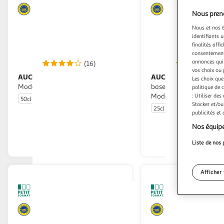
Nous preno
Nous et nos 6
identifiants u
finalités affi
consentement,
annonces qui 
(16)
(1
vos choix ou 
AUCHAN
AUCHAN GOURMET
Vinaigre balsamique de
Douceur à
Les choix que
Modène IGP 6% d'acidité
base de vinaigre balsam
politique de 
: Utiliser des
Modène IGP
50cl
Stocker et/ou
25cl
publicités et
En drive ou livraison
En drive o
Nos équipe
Afficher le prix
Afficher
Liste de nos 
Afficher 