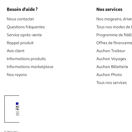
Besoin d'aide ?
Nos services
Nous contacter
Nos magasins, drives
Questions fréquentes
Tous nos modes de l
Service après-vente
Programme de fidél
Rappel produit
Offres de financem
Avis client
Auchan Traiteur
Informations produits
Auchan Voyages
Informations marketplace
Auchan Billetterie
Nos rayons
Auchan Photo
Tous nos services
Interdiction de vente de boissons alcooliqu
La preuve de majorité de l'acheteur est exigée au moment de la 