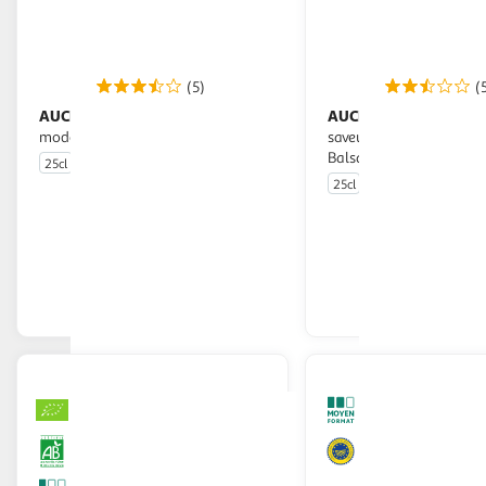
(5)
(
AUCHAN
AUCHAN GOURMET
Vinaigre balsamique de
Douceur
modène IGP
saveur figue à base d'Ac
Balsamico di Modena I
25cl
25cl
En drive ou livraison
En drive o
Afficher le prix
Afficher