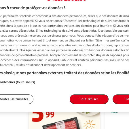
ns à coeur de protéger vos données !
8 partenaires stockons et accédons à des données personnelles, telles que des données de nav
niques, sur votre appareil. Si vous sélectionnez "J'accepte", les technologies de suivi prendront e
chées dans la section « Nous et nos partenaires traitons des données pour fournir ». Si vous retir
 elles seront désactivées. Si les technologies de suivi sont désactivées, il est possible que cer
vous sont présentés ne soient pas pertinents pour vous. Vous pouvez faire réapparaître ce me
3)
(25)
pour retirer votre consentement à tout moment en cliquant sur le lien "Gérer mes préférences" 
MAILLE
MAILLE
Velours de vinaigre
Vinaigre balsamique de
 vous avez fait auront un effet sur notre ou nos sites web. Pour plus d’informations, reportez-v
ique de
balsamique de Modène
Modène I
confidentialité. Nos équipes ainsi que nos partenaires externes traitent des données selon les fi
 données de géolocalisation précises. Analyser activement les caractéristiques de l’appareil pour 
25cl
50cl
 accéder à des informations sur un appareil. Publicités et contenu personnalisés, mesure de p
 du contenu, études d’audience et développement de services.
u livraison
En drive ou livraison
s ainsi que nos partenaires externes, traitent des données selon les finalité
 le prix
Afficher le prix
partenaires (fournisseurs)
toutes les finalités
Tout refuser
J'