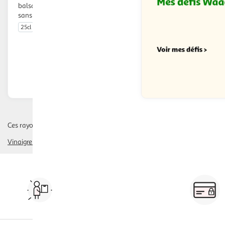
balsamique de Modène vieilli 3 ans
sans caramel
25cl
En drive ou livraison
Afficher le prix
Ces rayons pourraient également vous intéresser :
Vinaigre Aromatisé
vinaigre blanc
Vos courses à domicile, en
drive ou click & collect