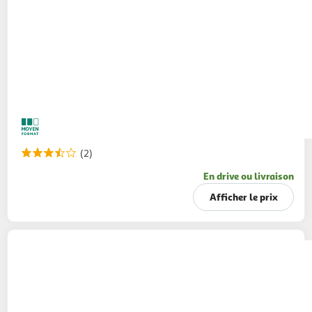
(2)
En drive ou livraison
Afficher le prix
MACARICO
Lupin à l'huile d'olive vierge extra
ail et origan
150g