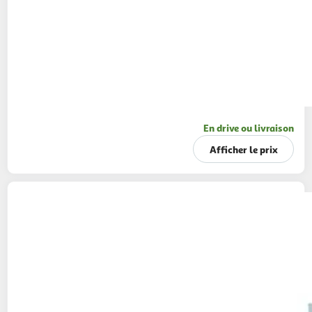
En drive ou livraison
Afficher le prix
FRESH GOURMET
Crispy oignon original en
sachet
80g