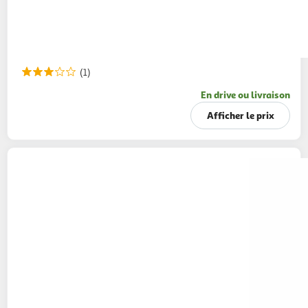
(1)
En drive ou livraison
Afficher le prix
MAAYANE
Citrons beldis casher
390g