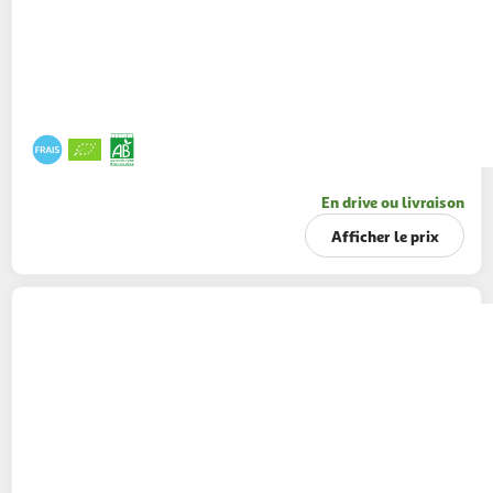
En drive ou livraison
Afficher le prix
BONDUELLE
Riz à la Provençale au thon
180g
1 part