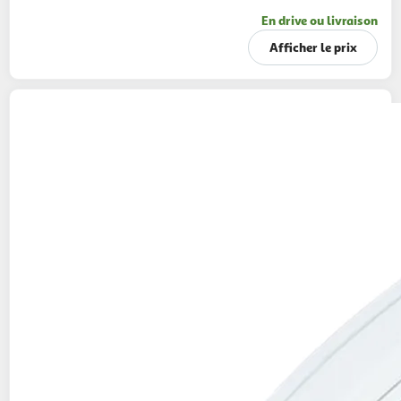
En drive ou livraison
Afficher le prix
Bol salade de riz lentilles saumon fumé chou
rouge et fèves de soja
350g
1 part