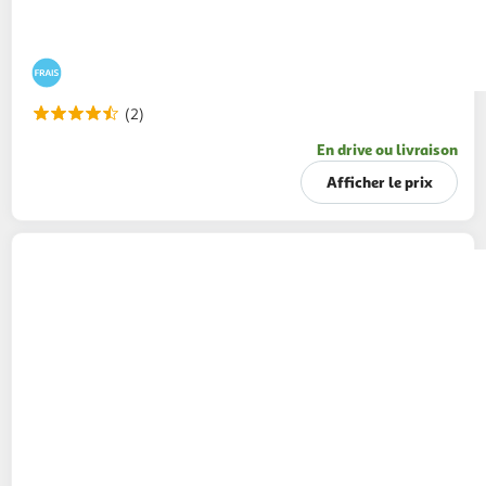
(2)
En drive ou livraison
Afficher le prix
MIX
Salade mini penne au poulet rôti
800g