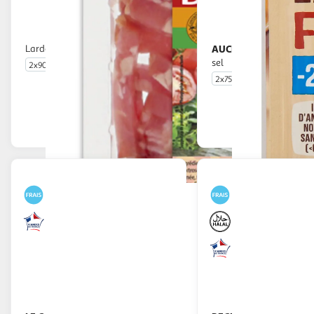
Lardons de volaille fumés halal
AUCHAN
Lardons fumés réduit en
sel
2x90g
2x75g
En drive ou livraison
En drive o
Afficher le prix
Afficher