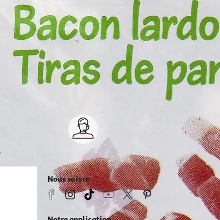
lateaux, charcuterie en tranche
knacks, saucisses
foie gras, pâtés,
Service client 7j/7
0 jours
03 59 30 59 30
s
8h>21h, dimanche 8h30>13h
Nous suivre
Notre application