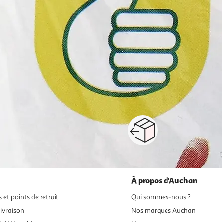
1
2
3
4
5
6
7
Suivante
rôti, émincés
jambon cru, mortadelle, coppa
saucissons, chorizos, rosette
p
Paiement sécurisé en ligne
Retour produits : 3
ou au retrait
pour changer d’avi
À propos d'Auchan
 et points de retrait
Qui sommes-nous ?
ivraison
Nos marques Auchan