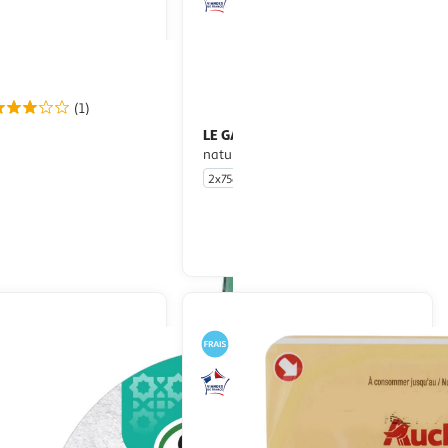
(1)
ature
LE GAULOIS
Lardons de volaille
nature -25% de sel
2x75g
En drive ou livraison
En drive ou livraison
Afficher le prix
Afficher le prix