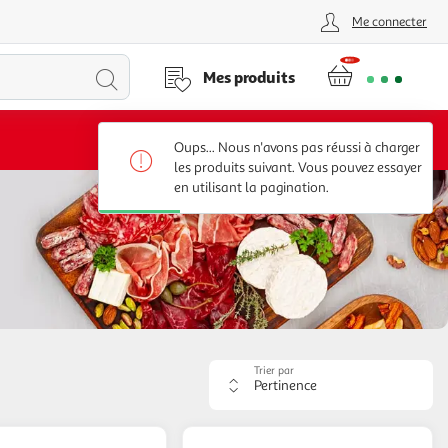
Me connecter
Lancer
Mes produits
la
Voir conditions
Oups... Nous n'avons pas réussi à charger
recherche
les produits suivant. Vous pouvez essayer
en utilisant la pagination.
Trier par
Appliquer
le
critère
de