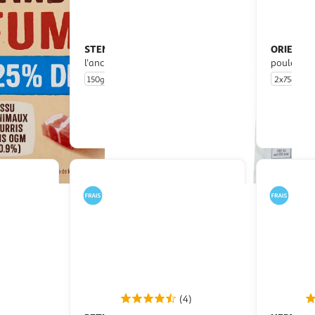
STEMMELEN
ORIENTA
Gros lardons à
l'ancienne et fumés
poulet fu
150g
2x75g
u livraison
En drive ou livraison
 le prix
Afficher le prix
(4)