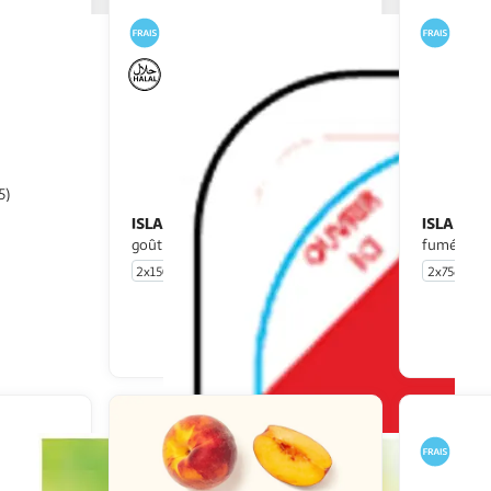
5)
ISLA DELICE
ISLA MO
Lardons de poulet
goût fumé halal
fumés hal
2x150g
2x75g
u livraison
En drive ou livraison
 le prix
Afficher le prix