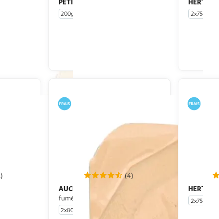
PETITGAS
HERTA
Grands lardons fumés
La
200g
2x75g
u livraison
En drive ou livraison
 le prix
Afficher le prix
1)
(4)
AUCHAN
HERTA
Lardons de volaille
La
fumés
2x75g
2x80g