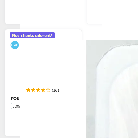
En drive ou livraison
En drive o
Afficher le prix
Afficher
Nos clients adorent*
(16)
POUCE
Lardons nature
200g
En drive ou livraison
Afficher le prix