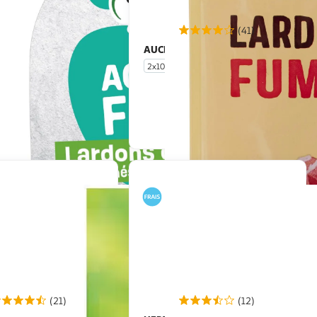
(41)
L VIANDES
AUCHAN
Lardons de
Lardons fumés
més halal
2x100g
En drive ou livraison
En drive ou livraison
Afficher le prix
Afficher le prix
(21)
(12)