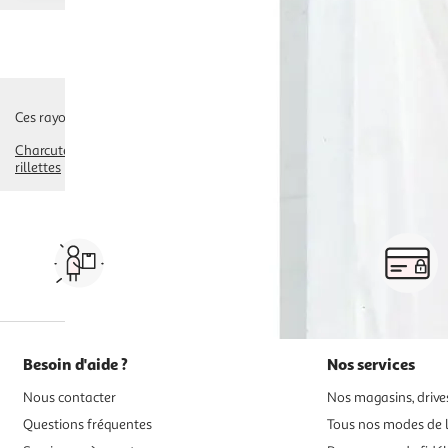
Ces rayons pourraient également vous intéresser :
Charcuterie À La Coupe
jambon blanc, rôti, hachés
jambon de volaille, 
rillettes
Vos courses à domicile, en
drive ou click & collect
Besoin d'aide ?
Nos services
Nous contacter
Nos magasins, drives
Questions fréquentes
Tous nos modes de l