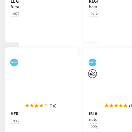
LE GAULOIS
REGHALAL
Lardons de volaille
Lardons de volaille
fumés -25% de sel
halal fumés
2x75g
2x125g
En drive ou livraison
En drive o
Afficher le prix
Afficher
(14)
(
HERTA
ISLA DELICE
Lardons fumés
Lardons de poulet
nature halal
200g
200g
2x100g