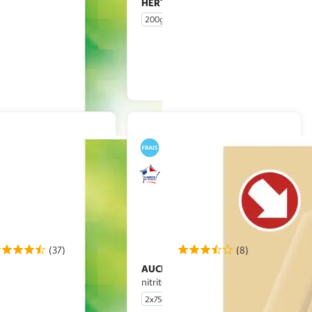
HERTA
rdons nature sans nitrite
Lardons nature
200g
En drive ou livraison
En drive ou livraison
Afficher le prix
Afficher le prix
(37)
(8)
AUCHAN
rdons fumés sans nitrite
Lardons natures sans
nitrite
2x75g