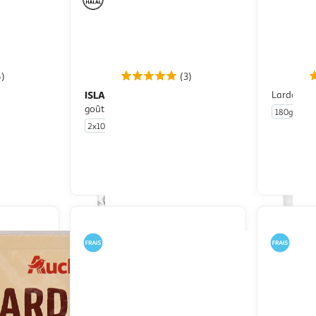
4)
(3)
ISLA DELICE
Lardons n
Lardinettes de volaille
goût fumé halal
180g
2x100g
u livraison
En drive ou livraison
 le prix
Afficher le prix