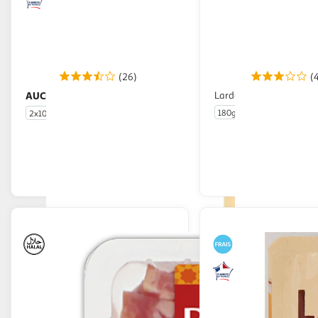
(26)
(
AUCHAN
Lardons fumés au bois
Lardons nature
180g
2x100g
En drive ou livraison
En drive o
Afficher le prix
Afficher