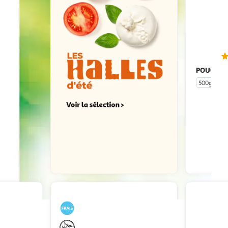
POUCE
La
500g
u livraison
 le prix