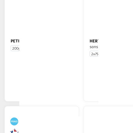
PETITGAS
HERTA
Grands lardons nature
Lardons fumés -25% de sel
sans nitrite
200g
2x75g
En drive ou livraison
En drive o
Afficher le prix
Afficher