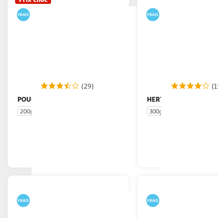
(29)
(1
POUCE
HERTA
Lardons fumés
Lardons fumés
200g
300g
En drive ou livraison
En drive o
Afficher le prix
Afficher