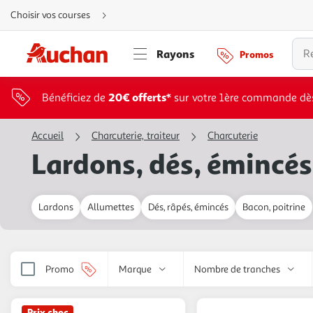
Aller
Choisir vos courses
directement
au
contenu
Aller
Rayons
Promos
directement
à
la
recherche
Aller
20€ offerts*
Bénéficiez de
sur votre 1ère commande dè
directement
à
la
navigation
Accueil
Charcuterie, traiteur
Charcuterie
Aller
directement
Lardons, dés, émincés
à
la
rubrique
besoin
d'aide
Lardons
Allumettes
Dés, râpés, émincés
Bacon, poitrine
Promo
Marque
Nombre de tranches
Prix choc