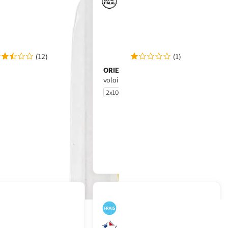
(12)
(1)
ORIENTAL VIANDES
rdons fumés
Lardons de
volaille nature halal
2x100g
En drive ou livraison
En drive ou livraison
Afficher le prix
Afficher le prix