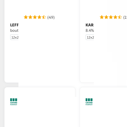
(49)
(1
LEFFE
KARMELIET
Bière blonde 6,6% pack
Bière blonde triple
bouteilles
8.4% pack bouteilles
12x25cl
12x25cl
En drive ou livraison
En drive o
Afficher le prix
Afficher