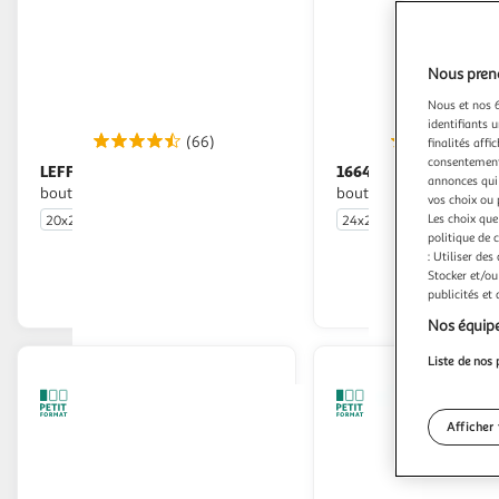
Nous preno
Nous et nos 6
identifiants u
(66)
(1
finalités affi
consentement,
LEFFE
1664
Bière blonde 6,6% pack
Bière blonde 5.5% pack
annonces qui 
bouteilles
bouteilles
vos choix ou 
Les choix que
20x25cl
24x25cl
politique de 
En drive ou livraison
En drive o
: Utiliser des
Stocker et/ou
Afficher le prix
Afficher
publicités et
Nos équipe
Liste de nos 
Afficher 