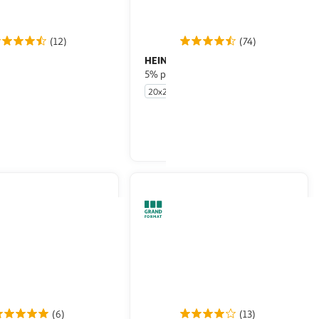
(12)
(74)
ALE
HEINEKEN
Bière blonde à
Bière blonde premium
 7,2% pack bouteilles
5% pack bouteilles
20x25cl
En drive ou livraison
En drive ou livraison
Afficher le prix
Afficher le prix
(6)
(13)