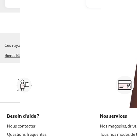
Ces rayons pourraient également vous intéresser :
Bières Blanches, Aromatisées, Fruitées
bières ambrées, brunes
cave à biè
Vos courses à domicile, en
drive ou click & collect
Besoin d'aide ?
Nos services
Nous contacter
Nos magasins, drives
Questions fréquentes
Tous nos modes de l