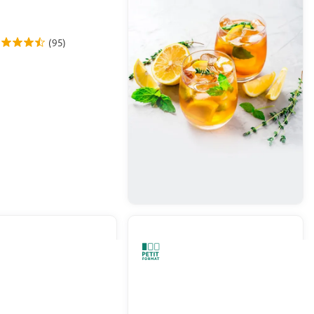
(95)
En drive ou livraison
Afficher le prix