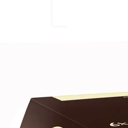
En drive ou livraison
En drive ou livraison
Afficher le prix
Afficher le prix