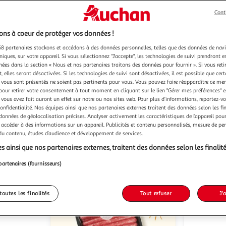
Cont
ns à coeur de protéger vos données !
8 partenaires stockons et accédons à des données personnelles, telles que des données de nav
niques, sur votre appareil. Si vous sélectionnez "J'accepte", les technologies de suivi prendront e
9)
(32)
chées dans la section « Nous et nos partenaires traitons des données pour fournir ». Si vous retir
 elles seront désactivées. Si les technologies de suivi sont désactivées, il est possible que cer
BUD
1664
Bière blonde légère
Bièr
vous sont présentés ne soient pas pertinents pour vous. Vous pouvez faire réapparaître ce me
américaine 5% pack bouteilles
12x33cl
pour retirer votre consentement à tout moment en cliquant sur le lien "Gérer mes préférences" 
 vous avez fait auront un effet sur notre ou nos sites web. Pour plus d’informations, reportez-v
12x25cl
confidentialité. Nos équipes ainsi que nos partenaires externes traitent des données selon les fi
u livraison
En drive ou livraison
 données de géolocalisation précises. Analyser activement les caractéristiques de l’appareil pour 
 accéder à des informations sur un appareil. Publicités et contenu personnalisés, mesure de p
 le prix
Afficher le prix
 du contenu, études d’audience et développement de services.
s ainsi que nos partenaires externes, traitent des données selon les finalité
partenaires (fournisseurs)
toutes les finalités
Tout refuser
J'