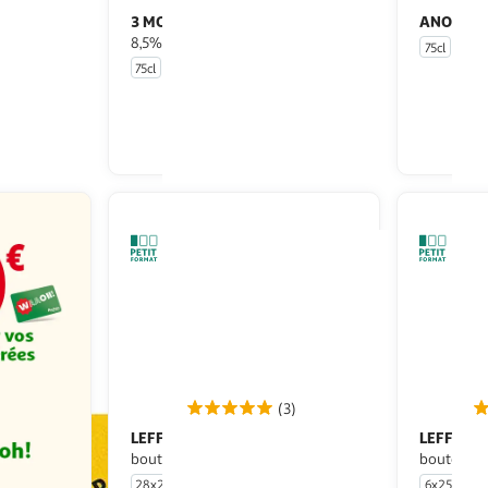
3 MONTS
ANOSTE
Bière blonde de Flandre
8,5%
75cl
75cl
u livraison
En drive ou livraison
 le prix
Afficher le prix
(3)
LEFFE
LEFFE
Bière blonde 6.6% pack
Bière blonde 6,6% pack
bouteilles
bouteilles
28x25cl
6x25cl