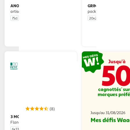
ANOSTEKE
GRIMBERGEN
Bière blonde
Bière blonde 6,7%
artisanale 8%
pack bouteilles
75cl
20x25cl
En drive ou livraison
En drive o
Afficher le prix
Afficher
(8)
3 MONTS
Bière blonde des
Flandres 8,5% coffret bouteilles
6x33cl