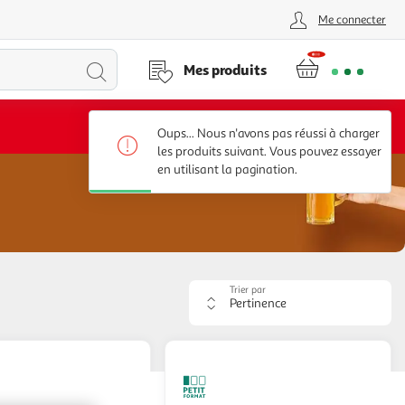
Me connecter
Lancer
Mes produits
la
Voir conditions
Oups... Nous n'avons pas réussi à charger
recherche
les produits suivant. Vous pouvez essayer
en utilisant la pagination.
Trier par
Appliquer
le
critère
de
tri.
Votre
page