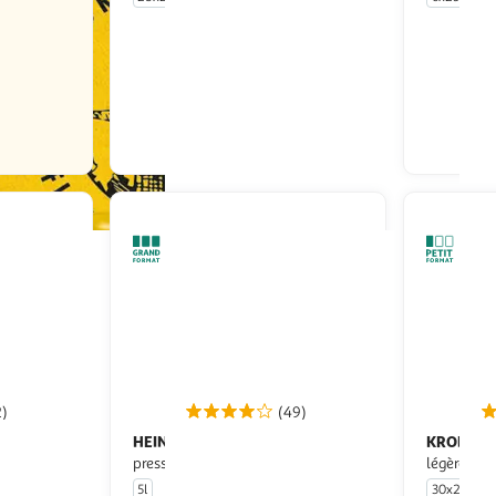
En drive ou livraison
Afficher le prix
2)
(49)
HEINEKEN
KRONEN
Bière blonde 5% fût
pression
légère 4.2
5l
30x25cl