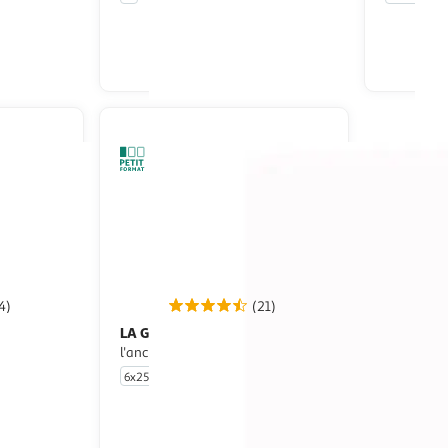
u livraison
En drive ou livraison
 le prix
Afficher le prix
4)
(21)
LA GOUDALE
Bière blonde à
eilles
l'ancienne 7,2% pack bouteilles
6x25cl
u livraison
En drive ou livraison
 le prix
Afficher le prix