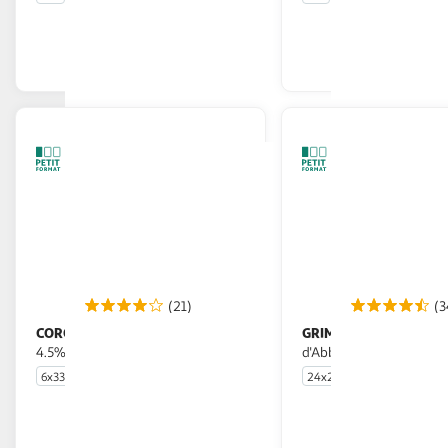
En drive ou livraison
En drive o
Afficher le prix
Afficher
(21)
(3
CORONA
GRIMBERGEN
Bière blonde légère extra
Bière blonde
4.5% pack bouteilles
d'Abbaye 6,7% pack bout
6x33cl
24x25cl
En drive ou livraison
En drive o
Afficher le prix
Afficher