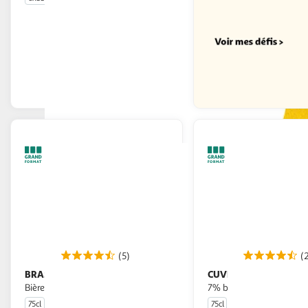
En drive ou livraison
Afficher le prix
(5)
(
BRASSERIE DU MONT BLANC
CUVEE DES TROLLS
Bière blonde
Bière blonde 5,8%
7% bouteille
75cl
75cl