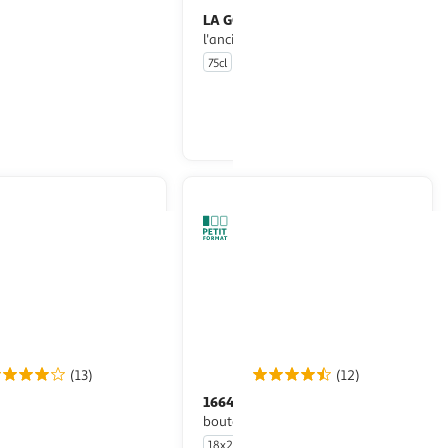
KE
LA GOUDALE
Bière IPA artisanale 6%
Bière blonde à
l'ancienne 7,2%
75cl
En drive ou livraison
En drive ou livraison
Afficher le prix
Afficher le prix
(13)
(12)
1664
Bière blonde 5.5% pack
bouteilles
18x25cl