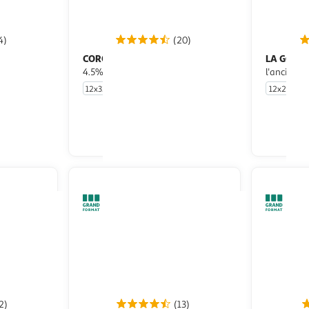
4)
(20)
CORONA
LA GOUD
Bière blonde légère extra
ion
4.5% pack bouteilles
l'ancienne
12x33cl
12x25cl
u livraison
En drive ou livraison
 le prix
Afficher le prix
2)
(13)