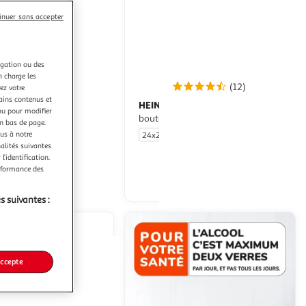
sera
inuer sans accepter
rechargée.
igation ou des
n charge les
(28)
(12)
ez votre
tains contenus et
HEINEKEN
e blonde 5.5% boîtes
Bière blonde 5% pack
nu pour modifier
bouteilles
en bas de page.
ous à notre
24x25cl
nalités suivantes
En drive ou livraison
En drive ou livraison
l’identification.
erformance des
Afficher le prix
Afficher le prix
s suivantes :
accepte