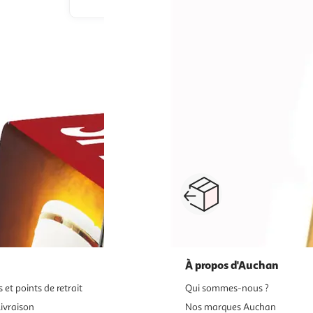
...
1
2
3
4
5
6
24
Suivante
res
bières sans alcool, panachés
fûts de bières
cidres
Paiement sécurisé en ligne
Retour produits : 3
ou au retrait
pour changer d’avi
À propos d'Auchan
 et points de retrait
Qui sommes-nous ?
ivraison
Nos marques Auchan