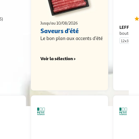
5)
LEFFE
Bière blonde 6.6% pack
bouteilles
12x33cl
u livraison
 le prix