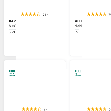
(29)
(7
KARMELIET
AFFLIGEM
Bière blonde triple
Bière blonde belge
8.4%
d'abbaye 6,7% fût press
75cl
5l
En drive ou livraison
En drive o
Afficher le prix
Afficher
(9)
(5