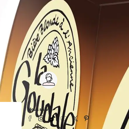
Service client 7j/7
0 jours
03 59 30 59 30
s
8h>21h, dimanche 8h30>13h
Nous suivre