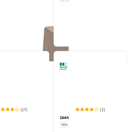
En drive ou livraison
En drive ou livraison
Afficher le prix
Afficher le prix
(17)
(2)
BOURG
1664
Bière blonde
Bière blonde 5,5% boîte
% pack bouteilles
50cl