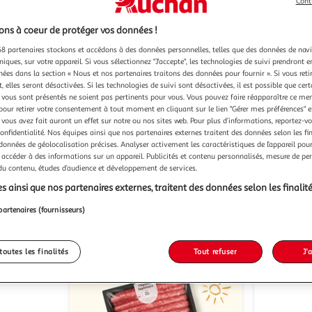
Cont
ns à coeur de protéger vos données !
8 partenaires stockons et accédons à des données personnelles, telles que des données de nav
niques, sur votre appareil. Si vous sélectionnez "J'accepte", les technologies de suivi prendront e
chées dans la section « Nous et nos partenaires traitons des données pour fournir ». Si vous retir
 elles seront désactivées. Si les technologies de suivi sont désactivées, il est possible que cer
8)
(50)
vous sont présentés ne soient pas pertinents pour vous. Vous pouvez faire réapparaître ce me
DAMOISEAU
HSE
Rhum blanc agricole
Rhum blanc agricole
pour retirer votre consentement à tout moment en cliquant sur le lien "Gérer mes préférences" 
Guadeloupe 50%
Martiniqu
 vous avez fait auront un effet sur notre ou nos sites web. Pour plus d’informations, reportez-v
confidentialité. Nos équipes ainsi que nos partenaires externes traitent des données selon les fi
1l
1l
 données de géolocalisation précises. Analyser activement les caractéristiques de l’appareil pour 
u livraison
En drive ou livraison
 accéder à des informations sur un appareil. Publicités et contenu personnalisés, mesure de p
 du contenu, études d’audience et développement de services.
 le prix
Afficher le prix
s ainsi que nos partenaires externes, traitent des données selon les finalité
partenaires (fournisseurs)
toutes les finalités
Tout refuser
J'