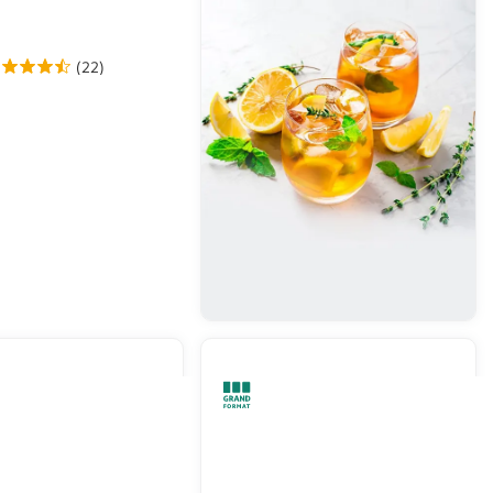
(22)
CLUB
Rhum blanc 37,5%
En drive ou livraison
Afficher le prix