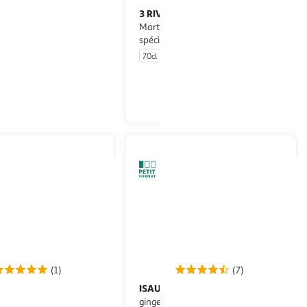
3 RIVIERES
Rhum agricole
Martinique blanc 40% cuvée
spéciale
70cl
En drive ou livraison
En drive ou livraison
Afficher le prix
Afficher le prix
(1)
(7)
AMES
ISAUTIER
Rhum blanc Royal
Rhum arrangé citron
Martinique 50%
gingembre 40%