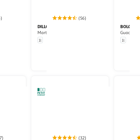
4)
(56)
DILLON
BOLOGNE
Rhum blanc agricole
Rhu
ion 49%
Martinique 55%
Guadelou
1l
1l
u livraison
En drive ou livraison
 le prix
Afficher le prix
7)
(32)