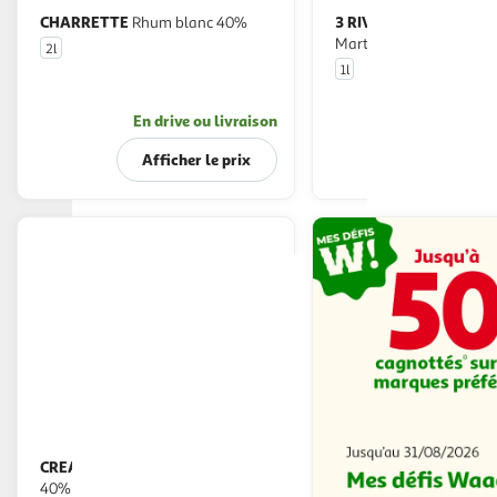
CHARRETTE
3 RIVIERES
Rhum blanc 40%
Rhum agricole
Martinique blanc 50%
2l
1l
En drive ou livraison
En drive o
Afficher le prix
Afficher
CREAN
Rhum blanc traditionnel
40%