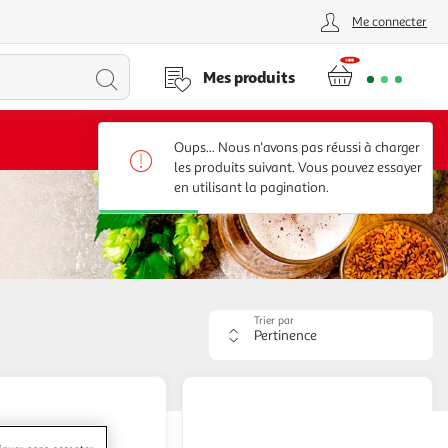
Me connecter
Lancer
Mes produits
la
Voir conditions
Oups... Nous n'avons pas réussi à charger
recherche
les produits suivant. Vous pouvez essayer
en utilisant la pagination.
Trier par
Appliquer
le
critère
de
tri.
Votre
page