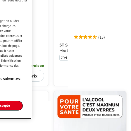
inuer sans accepter
sera
rechargée.
igation ou des
n charge les
ez votre
tains contenus et
(35)
(13)
nu pour modifier
ST SIMON
Rhum blanc agricole
en bas de page.
e 40%
Martinique 40%
ous à notre
nalités suivantes
70cl
l’identification.
En drive ou livraison
En drive ou livraison
erformance des
Afficher le prix
Afficher le prix
s suivantes :
accepte