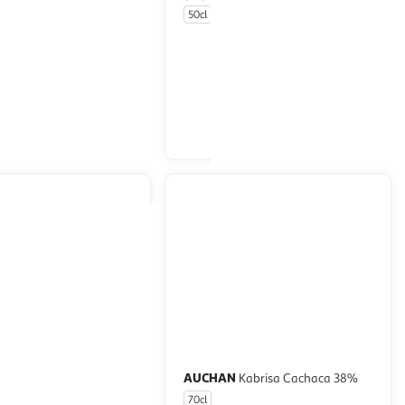
50cl
En drive ou livraison
En drive ou livraison
Afficher le prix
Afficher le prix
INIQUAISE
AUCHAN
Rhum blanc
Kabrisa Cachaca 38%
0%
70cl