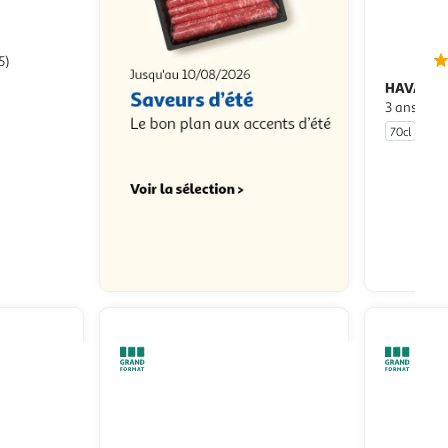
5)
HAVANA 
nique 40%
3 ans
70cl
u livraison
 le prix