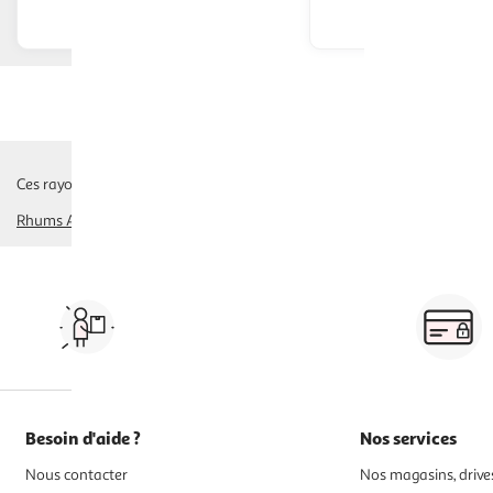
Afficher le prix
Afficher
Ces rayons pourraient également vous intéresser :
Rhums Ambrés, Bruns
rhums vieux
boissons à base de rhum, arrangés, 
Vos courses à domicile, en
drive ou click & collect
Besoin d'aide ?
Nos services
Nous contacter
Nos magasins, drives