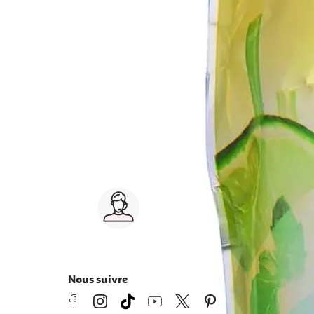
Service client 7j/7
0 jours
03 59 30 59 30
s
8h>21h, dimanche 8h30>13h
Nous suivre