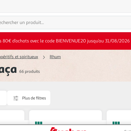
s 80€ d’achats avec le code BIENVENUE20 jusqu’au 31/08/2026
péritifs et spiritueux
Rhum
aça
66 produits
Plus de filtres