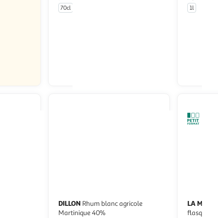
70cl
1l
En drive ou livraison
Afficher le prix
DILLON
LA MART
Rhum blanc agricole
Martinique 40%
flasque 4