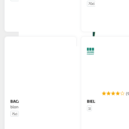
70cl
En drive ou livraison
En drive o
Afficher le prix
Afficher
(
BACARDI
BIELLE
CARTA BLANCA Rhum
Rhum blanc agri
blanc Edition limitée 37.5%
1l
75cl
En drive ou livraison
En drive o