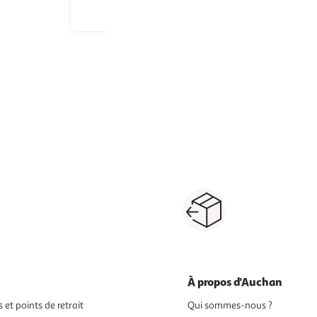
 le prix
Afficher le prix
1
2
3
Suivante
épicés
Paiement sécurisé en ligne
Retour produits : 3
ou au retrait
pour changer d’avi
À propos d'Auchan
 et points de retrait
Qui sommes-nous ?