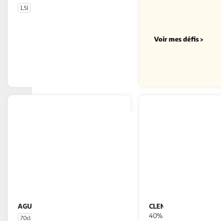
1,5l
En drive ou livraison
Afficher le prix
AGUACANA
CLEMENT
Cachaça Brésil 37,5%
Rhum blanc agricole
40%
70cl