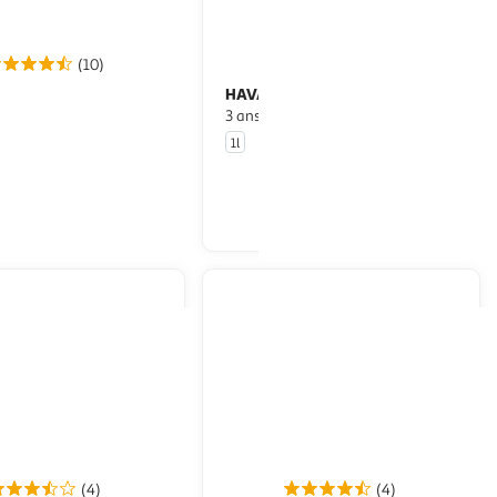
(10)
HAVANA CLUB
m blanc agricole
Rhum blanc 37,5%
pe 50%
3 ans d'âge
1l
En drive ou livraison
En drive ou livraison
Afficher le prix
Afficher le prix
(4)
(4)