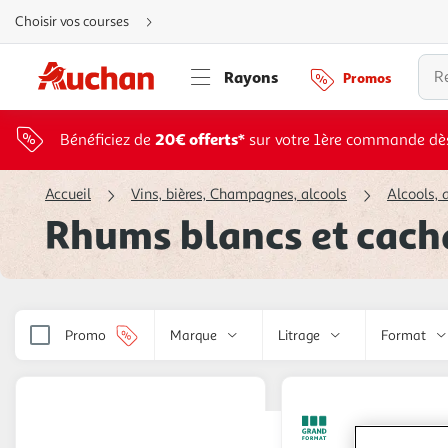
Aller
Choisir vos courses
directement
au
contenu
Aller
Rayons
Promos
directement
à
la
recherche
Aller
20€ offerts*
Bénéficiez de
sur votre 1ère commande dè
directement
à
la
navigation
Accueil
Vins, bières, Champagnes, alcools
Alcools, a
Aller
directement
Rhums blancs et cach
à
la
rubrique
besoin
d'aide
Promo
Marque
Litrage
Format