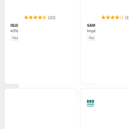
(22)
(1
OLD NICK
SAINT JAMES
Rhum blanc traditionnel
Rhum blanc
40%
Impérial agricole Marti
70cl
70cl
En drive ou livraison
En drive o
Afficher le prix
Afficher