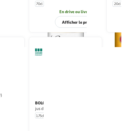
70cl
20cl
u livraison
En drive ou livraison
 le prix
Afficher le prix
9)
BOLOGNE
cole 59%
Rhum agricole au pur
jus de canne 50%
1.75cl
u livraison
En drive ou livraison