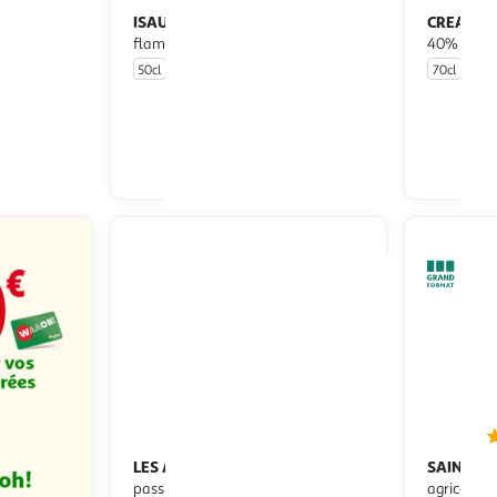
ISAUTIER
CREAN
Rhum arrangé banane
Rhum blanc Martinique
flambée 40%
40%
50cl
70cl
u livraison
En drive ou livraison
 le prix
Afficher le prix
LES ARRANGÉS DIVINS
SAINT J
Arrangé
passion ananas 25%
agricole 