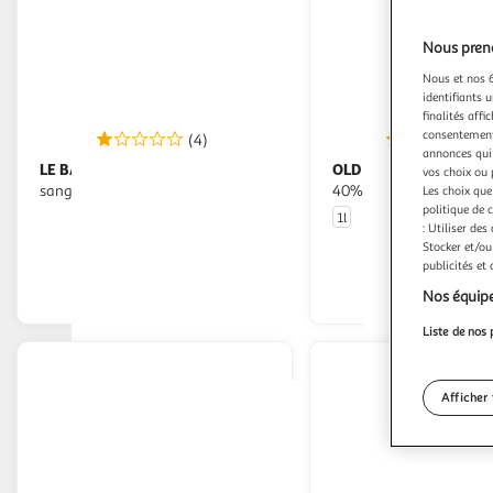
Nous preno
Nous et nos 6
identifiants u
finalités affi
consentement,
(4)
(3
annonces qui 
LE BALLON
OLD NICK
Ethylotest 0,5g/l de
Rhum blanc traditionnel
vos choix ou 
sang à la norme NF
40%
Les choix que
politique de 
1l
: Utiliser des
En drive ou livraison
En drive o
Stocker et/ou
publicités et
Afficher le prix
Afficher
Nos équipe
Liste de nos 
Afficher 