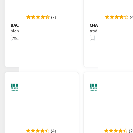
(7)
(
BACARDI
CHARRETTE
CARTA BLANCA Rhum
Rhum blanc
blanc 37,5%
traditionnel de la Réun
70cl
1l
En drive ou livraison
En drive o
Afficher le prix
Afficher
(4)
(2