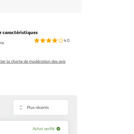
r caractéristiques
4.0
rix
ter la charte de modération des avis
Trier
les
avis
Achat verifié