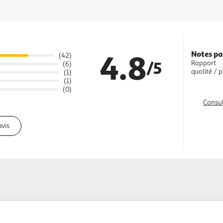
4.8
Notes pa
(42)
/5
Rapport
(6)
qualité / p
(1)
(1)
(0)
Consul
avis