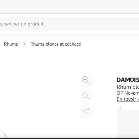
Rhums
Rhums blancs et cachaça
Agrandir
DAMOI
l'illustration
Rhum bla
OP Novemb
à
Réduire
En savoir 
200%
l'illustration
1l
à
Partager
100
le
%
produit