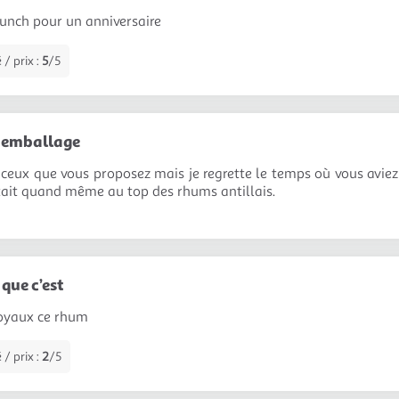
punch pour un anniversaire
 / prix :
5
/5
 d'emballage
e ceux que vous proposez mais je regrette le temps où vous av
était quand même au top des rhums antillais.
que c’est
boyaux ce rhum
 / prix :
2
/5