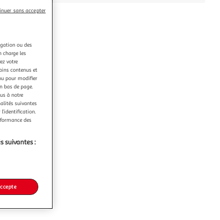
inuer sans accepter
igation ou des
n charge les
ez votre
tains contenus et
nu pour modifier
en bas de page.
ous à notre
nalités suivantes
l’identification.
erformance des
s suivantes :
accepte