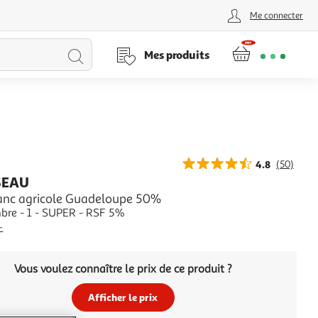
Me connecter
Lancer
Mes produits
la
recherche
4.8
(50)
SEAU
nc agricole Guadeloupe 50%
re - 1 - SUPER - RSF 5%
+
Vous voulez connaître le prix de ce produit ?
Afficher le prix