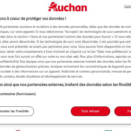
Cont
ns à coeur de protéger vos données !
8 partenaires stockons et accédons à des données personnelles, telles que des données de nav
niques, sur votre appareil. Si vous sélectionnez "J'accepte", les technologies de suivi prendront e
chées dans la section « Nous et nos partenaires traitons des données pour fournir ». Si vous retir
 elles seront désactivées. Si les technologies de suivi sont désactivées, il est possible que cer
vous sont présentés ne soient pas pertinents pour vous. Vous pouvez faire réapparaître ce me
pour retirer votre consentement à tout moment en cliquant sur le lien "Gérer mes préférences" 
 vous avez fait auront un effet sur notre ou nos sites web. Pour plus d’informations, reportez-v
confidentialité. Nos équipes ainsi que nos partenaires externes traitent des données selon les fi
 données de géolocalisation précises. Analyser activement les caractéristiques de l’appareil pour 
 accéder à des informations sur un appareil. Publicités et contenu personnalisés, mesure de p
 du contenu, études d’audience et développement de services.
s ainsi que nos partenaires externes, traitent des données selon les finalité
partenaires (fournisseurs)
toutes les finalités
Tout refuser
J'