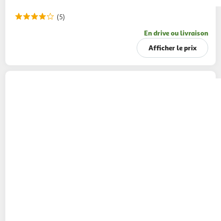
(5)
En drive ou livraison
Afficher le prix
CAPTAIN MORGAN
Boisson à base de rhum
spice gold sans alcool
70cl