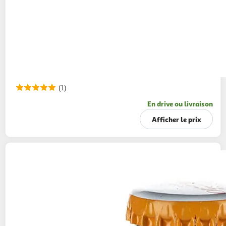
(1)
En drive ou livraison
Afficher le prix
VENEZZIO
Apéritif pétillant sans alcool goût
orange bouteille
4x20cl