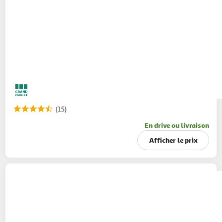
(15)
En drive ou livraison
Afficher le prix
GAMBETTA
Apéritif sans alcool aux extraits
naturels de plantes
75cl