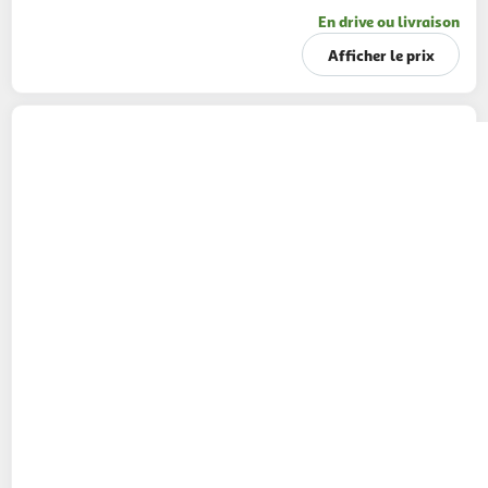
En drive ou livraison
Afficher le prix
VIRGIN ELIXIR
Will sans alcool
49cl