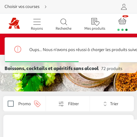
Aller
Choisir vos courses
directement
au
contenu
Aller
directement
Rayons
Recherche
Mes produits
à
la
recherche
20€ offerts*
Bénéficiez de
sur votre 1ère commande
Aller
dès 80€ d’achats avec le code BIENVENUE20 jusqu’au
directement
31/08/2026
à
Oups... Nous n'avons pas réussi à charger les produits suiv
la
navigation
Alcools, apéritifs et spiritueux
Aller
directement
Boissons, cocktails et apéritifs sans alcool
72 produits
à
la
rubrique
besoin
d'aide
Trier
Promo
Filtrer
Appliquer
par
le
critère
de
CANEBIERE
Apéritif anisé sans alcool
tri.
1l
Votre