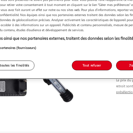
Vendu p
pour retirer votre consentement à tout moment en cliquant sur le lien "Gérer mes préférences" 
 vous avez fait auront un effet sur notre ou nos sites web. Pour plus d’informations, reportez-v
confidentialité. Nos équipes ainsi que nos partenaires externes traitent des données selon les fi
 données de géolocalisation précises. Analyser activement les caractéristiques de l’appareil pour 
 accéder à des informations sur un appareil. Publicités et contenu personnalisés, mesure de p
 du contenu, études d’audience et développement de services.
Vendu p
s ainsi que nos partenaires externes, traitent des données selon les finalité
partenaires (fournisseurs)
-21 %
28,99€
22,83
toutes les finalités
Tout refuser
J'
Le prix du 
retrait son
présélectio