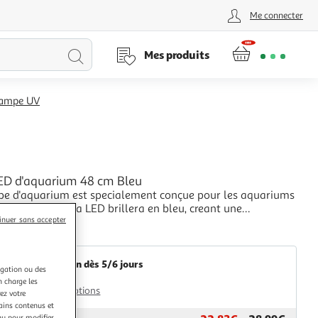
Me connecter
Lancer
Mes produits
la
 lampe UV
recherche
L
D d'aquarium 48 cm Bleu
pe d'aquarium est specialement conçue pour les aquariums
iers.Cette lampe a LED brillera en bleu, creant une
inuer sans accepter
e charmante la nuit. Cela fera sans aucun doute de votre
+
un lieu vivant pour ses habitants, comme les poissons et
Multishop
.La lampe a LED est a la fois
Livraison dès 5/6 jours
igation ou des
4,99€
n charge les
Plus d'options
ez votre
tains contenus et
nu pour modifier