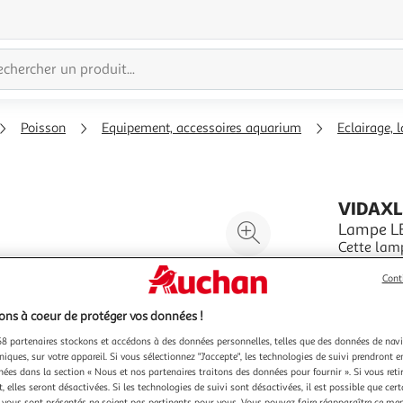
Poisson
Equipement, accessoires aquarium
Eclairage,
VIDAX
Agrandir
Lampe LE
Cette lam
l'illustration
et les viv
à
Réduire
Cont
atmospher
En savoir 
200%
l'illustration
aquarium 
Vendu par
les algues
à
Partager
ns à coeur de protéger vos données !
100
le
8 partenaires stockons et accédons à des données personnelles, telles que des données de nav
niques, sur votre appareil. Si vous sélectionnez "J'accepte", les technologies de suivi prendront e
%
produit
chées dans la section « Nous et nos partenaires traitons des données pour fournir ». Si vous retir
 elles seront désactivées. Si les technologies de suivi sont désactivées, il est possible que cer
vous sont présentés ne soient pas pertinents pour vous. Vous pouvez faire réapparaître ce me