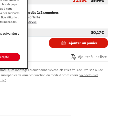
22,83€
28,99€
ar
Multishop
en bas de page.
ous à notre
Livraison dès 1/2 semaines
nalités suivantes
Livraison offerte
l’identification.
erformance des
Plus d'options
30,17€
ar
ASD
s suivantes :
Ajouter au panier
€
Ajouter à une liste
accepte
produit, les avantages promotionnels éventuels et les frais de livraison ou de
t susceptibles de varier en fonction du mode d'achat choisi (
voir détails et
n ici
)