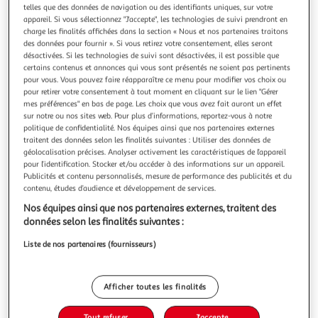
Illustration
Illustration
telles que des données de navigation ou des identifiants uniques, sur votre
précédente
suivante
appareil. Si vous sélectionnez "J'accepte", les technologies de suivi prendront en
charge les finalités affichées dans la section « Nous et nos partenaires traitons
des données pour fournir ». Si vous retirez votre consentement, elles seront
désactivées. Si les technologies de suivi sont désactivées, il est possible que
VIDAXL
certains contenus et annonces qui vous sont présentés ne soient pas pertinents
pour vous. Vous pouvez faire réapparaître ce menu pour modifier vos choix ou
Lampe a LED d'aquarium avec pinces 55-70 cm Bleu
pour retirer votre consentement à tout moment en cliquant sur le lien "Gérer
et blanc
mes préférences" en bas de page. Les choix que vous avez fait auront un effet
Notre lampe d'aquarium avec un aspect mince, moderne et
sur notre ou nos sites web. Pour plus d’informations, reportez-vous à notre
concis, avec pince reglable, est excellente pour les plantes
politique de confidentialité. Nos équipes ainsi que nos partenaires externes
traitent des données selon les finalités suivantes : Utiliser des données de
aquatiques et peut decorer dans divers scenarios tels que
En savoir +
géolocalisation précises. Analyser activement les caractéristiques de l’appareil
le vivier, l'aquarium, le jardin a eau d'interieur, les reservoirs
Vendu par
Multishop
pour l’identification. Stocker et/ou accéder à des informations sur un appareil.
de plantes d'interieur, etc. Les LED super brillantes et e
Publicités et contenu personnalisés, mesure de performance des publicités et du
Livraison dès 5/6 jours
contenu, études d’audience et développement de services.
4,99€
Nos équipes ainsi que nos partenaires externes, traitent des
Plus d'options
données selon les finalités suivantes :
28,66€
31,99€
Vendu par
Multishop
Liste de nos partenaires (fournisseurs)
Livraison dès 1/2 semaines
Livraison offerte
Afficher toutes les finalités
Plus d'options
Tout refuser
J'accepte