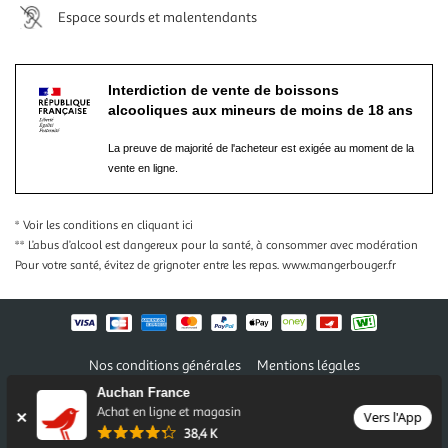
Espace sourds et malentendants
Interdiction de vente de boissons
alcooliques aux mineurs de moins de 18 ans
La preuve de majorité de l'acheteur est exigée au moment de la
vente en ligne.
* Voir les conditions
en cliquant ici
** L’abus d’alcool est dangereux pour la santé, à consommer avec modération
Pour votre santé, évitez de grignoter entre les repas.
www.mangerbouger.fr
Nos conditions générales
Mentions légales
Conditions des offres et promotions
Gérer mes préférences
Auchan France
Politique de confidentialité
Informations légales marketplace
Achat en ligne et magasin
Vers l'App
38,4 K
Auchan 2026 © Tous droits réservés