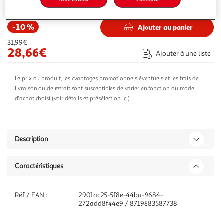
35,64€
Vendu par
ASD
-10 %
Ajouter au panier
31,99€
28,66€
Ajouter à une liste
Le prix du produit, les avantages promotionnels éventuels et les frais de
livraison ou de retrait sont susceptibles de varier en fonction du mode
d'achat choisi (
voir détails et présélection ici
)
Description
Caractéristiques
Réf / EAN :
2901ac25-5f8e-44ba-9684-
272add8f44e9 / 8719883587738