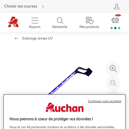
Aller
Choisir vos courses
directement
au
contenu
Aller
directement
Rayons
Recherche
Mes produits
à
la
recherche
Eclairage, lampe UV
Aller
directement
à
la
navigation
Aller
directement
à
Agr
la
rubrique
l'il
besoin
d'aide
à
Réd
20
l'il
à
Par
Continuer sans accepter
100
le
%
pro
Nous prenons à coeur de protéger vos données !
Nous et nos 68 partenaires stockons et accédons à des données personnelles,